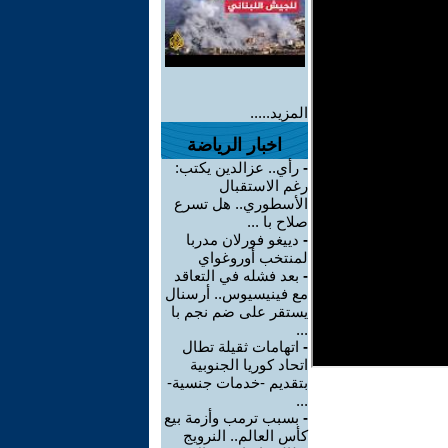
المزيد.....
اخبار الرياضة
-
رأي.. عزالدين يكتب:
رغم الاستقبال
الأسطوري.. هل تسرع
صلاح با ...
-
دييغو فورلان مدربا
لمنتخب أوروغواي
-
بعد فشله في التعاقد
مع فينيسيوس.. أرسنال
يستقر على ضم نجم با
...
-
اتهامات ثقيلة تطال
اتحاد كوريا الجنوبية
بتقديم -خدمات جنسية-
...
-
بسبب ترمب وأزمة بيع
كأس العالم.. النرويج