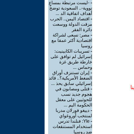
-
-ليست مرتبطة بمساعٍ
نووية-.. السعودية توضح
أهداف اتفاقية الد ...
-
اقتصاد اليمن.. الحرب
مزقت الدولة ووسعت
دائرة الفقر
-
مصر: نسعى لشراكة
اقتصادية أكثر عمقا مع
روسيا
-
تسريبات الكابينيت:
إسرائيل لم توافق على
خارطة طريق غزة
وحماس ...
-
إيران تستنزف أوراق
الضغط الأمريكية؟.. قائد
إسرائيلي سابق يحذ ...
ا
-
قتلى ومصابون في
هجوم جديد نسب
للحوثيين على معقل
الحكومة اليم ...
-
دييغو فورلان مدربا
لمنتخب أوروغواي
-
Yle: فنلندا تدرس
استخدام المستنقعات
ضد روسيا