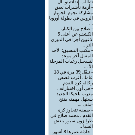
تطالب إنفانتينو بال ...
-
أزمة تأشيرات تعيق
مشاركة نجوم الجمباز
الروس في بطولة أوروبا
...
-
صلاح بين الكبار..
الكشف عن أعلى 5
لاعبين أجرا في الدوري
التر ...
-
مكتب التنسيق: الأحد
المقبل آخر موعد
لتسجيل رغبات المرحلة
الأ ...
-
تنقّل 39 مرة في 18
عاما.. أغرب قصص
رحّالة كرة القدم
-
في أول اختباراته..
مدرب بلجيكا الجديد
يستهل مهمته بفتح
-ملف ...
-
صفقة تتجاوز كرة
القدم.. محمد صلاح في
طرابزون سبور ينعش
السيا ...
-
حادثة عمرها 8 أشهر..