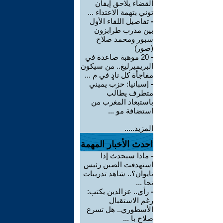
القضاء يلاحق إيفان
توني بتهمة الاعتداء ...
-
تفاصيل اللقاء الأول
بين مدرب طرابزون
سبور ومحمد صلاح
(صور)
-
20 موهبة صاعدة في
البريميرليغ.. من سيكون
مفاجأة كل نادٍ في م ...
-
إسبانيا: حزب يميني
متطرف يطالب
باستبعاد المغرب من
استضافة مو ...
المزيد.....
احدث الأخبار المهمة
-
ماذا سيحدث إذا
استهدفت الصين رئيس
تايوان؟.. شاهد تدريبات
تحا ...
-
رأي.. عزالدين يكتب:
رغم الاستقبال
الأسطوري.. هل تسرع
صلاح با ...