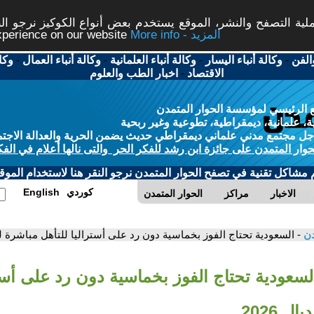
ة التصفح والنشر، الموقع يستخدم بعض أنواع الكوكيز نرجو النق
More info - المزيد
experience on our website
الفن
-
وكالة أنباء اليسار
-
وكالة أنباء العلمانية
-
وكالة أنباء العمال
-
وكا
الاقتصاد
-
اخبار الطب والعلوم
 الرئيسي لمؤسسة الحوار المتمدن
، علمانية، ديمقراطية، تطوعية وغير ربحية
ل مجتمع مدني علماني ديمقراطي حديث يضمن الحرية والعدالة الاجتم
حوار المتمدن على جائزة ابن رشد للفكر الحر والتى نالها أعلام في الفك
م مشاكل تقنية في تصفح الحوار المتمدن نرجو النقر هنا لاستخدام الموقع
كوردي
English
الاخبار
مراكز
الحوار المتمدن
دن
- السعودية تحتاج الفوز بخماسية دون رد على أستراليا للتأهل مباشرة لموند
لسعودية تحتاج الفوز بخماسية دون رد على أستر
ل 2026