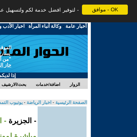
موافق - OK
لتوفير افضل خدمة لكم ولتسهيل عملي
أخبار عامة
-
وكالة أنباء المرأة
-
اخبار الأدب و
الموقع
يسارية
"من أج
حاز ال
إذا لديك
الزوار
اضافة/خدمات
بحث/الارشيف
الصفحة الرئيسية
-
اخبار الرياضة
-
يوتيوب التم
- الجزيرة
- ا
مباشرة لمونديا