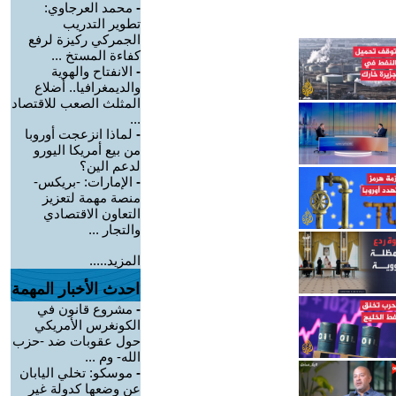
-
محمد العرجاوي:
تطوير التدريب
الجمركي ركيزة لرفع
كفاءة المستخ ...
-
الانفتاح والهوية
والديمغرافيا.. أضلاع
المثلث الصعب للاقتصاد
...
-
لماذا انزعجت أوروبا
من بيع أمريكا اليورو
لدعم الين؟
-
الإمارات: -بريكس-
منصة مهمة لتعزيز
التعاون الاقتصادي
والتجار ...
المزيد.....
احدث الأخبار المهمة
-
مشروع قانون في
الكونغرس الأمريكي
حول عقوبات ضد -حزب
الله- وم ...
-
موسكو: تخلي اليابان
عن وضعها كدولة غير