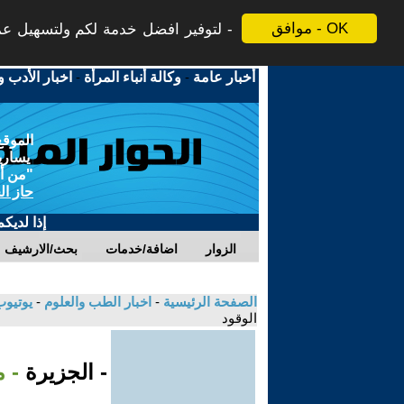
موافق - OK
لتوفير افضل خدمة لكم ولتسهيل عملي
أخبار عامة
-
وكالة أنباء المرأة
-
اخبار الأدب و
الموقع
يسارية
"من أج
حاز ال
إذا لديك
الزوار
اضافة/خدمات
بحث/الارشيف
الصفحة الرئيسية
-
اخبار الطب والعلوم
-
يوتيوب
الوقود
- الجزيرة