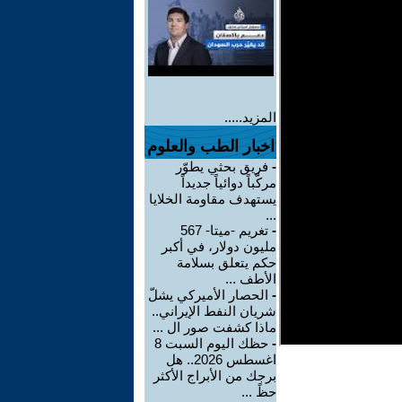
المزيد.....
اخبار الطب والعلوم
-
فريق بحثي يطوّر
مركّباً دوائياً جديداً
يستهدف مقاومة الخلايا
...
-
تغريم -ميتا- 567
مليون دولار، في أكبر
حكم يتعلق بسلامة
الأطف ...
-
الحصار الأميركي يشلّ
شريان النفط الإيراني..
ماذا كشفت صور ال ...
-
حظك اليوم السبت 8
اغسطس 2026.. هل
برجك من الأبراج الأكثر
حظً ...