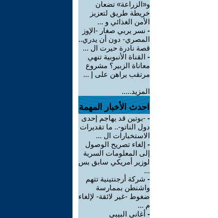
و«الزراعة» تضعان
خريطة طريق لتعزيز
الأمن الغذائي و ...
-
نسر يربي صغار -الإوز
المصري- دون أن يدري..
قصة نادرة حيرت ال ...
-
القناة الأنبوبية تنهي
معاناة الزبير؟ مشروع
مرتقب يراهن على إ ...
المزيد.....
احدث الأخبار المهمة
-
-بوتين قد يهاجم إحدى
دول الناتو-.. ما تقديرات
الاستخبارات ال ...
-
إلغاء تصريح الوصول
إلى المعلومات السرية
لوزير أمريكي سابق بس
...
-
شركة أرجنتينية تتهم
واشنطن بممارسة
ضغوط -غير لائقة- لإلغاء
م ...
-
أغاني البيبي