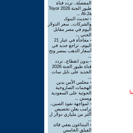
المفضلة.. تردد قناة
طيور الجنة 2026 Toyor
Al-Ja ...
-
تحديث البنوك
والشركات.. سعر الدولار
اليوم في مصر مقابل
الجني ...
-
مفاجأة في عيار 21
اليوم.. تراجع جديد في
أسعار الذهب بمصر وتح
...
-
بدون انقطاع.. تردد
قناة طيور الجنة 2026
الجديد على نايل سات
...
-
مجلس الأمن يدين
الهجمات الصاروخية
ا
الحوثية على السعودية
ويستن ...
-
لمواجهة نفوذ الصين..
ترامب يعلن تخصيص
أكثر من ملياري دولار ل
...
-
البنتاغون يعفي قائد
الفيلق الخامس