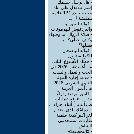
-
هل يرسل جسمك
إشارات تدل على أنك
بصحة جيدة؟ 12 علامة
مطمئنة ل ...
-
فوائد الميرمية
والبردقوش للهرمونات
-
صلاة الزوال: ما وقتها؟
وكيف تُصلّى؟ وما
فضلها؟
-
فوائد الباذنجان
للكوليسترول
-
حظك الأسبوع الثاني
من أغسطس 2026 في
الحب والعمل والصحة
-
موعد إجازة المولد
النبوي الشريف 2026
في الدول العربية
-
كاميرا ترصد زلزالًا
يضرب غرفة عمليات
في اليابان أثناء إجراء ...
-
-دماغك الذي يتعفن-..
لغز أكبر كذبة علمية
طاردت مستخدمي
الشاش ...
-
«التخطيط»