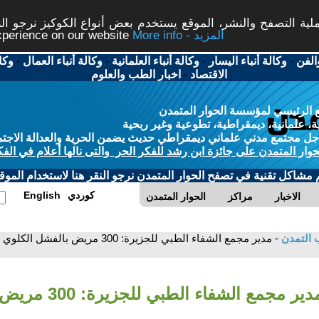
ة التصفح والنشر، الموقع يستخدم بعض أنواع الكوكيز نرجو النق
More info - المزيد
experience on our website
الفن
-
وكالة أنباء اليسار
-
وكالة أنباء العلمانية
-
وكالة أنباء العمال
-
وكا
الاقتصاد
-
اخبار الطب والعلوم
 الرئيسي لمؤسسة الحوار المتمدن
، علمانية، ديمقراطية، تطوعية وغير ربحية
ل مجتمع مدني علماني ديمقراطي حديث يضمن الحرية والعدالة الاجتم
حوار المتمدن على جائزة ابن رشد للفكر الحر والتى نالها أعلام في الفك
م مشاكل تقنية في تصفح الحوار المتمدن نرجو النقر هنا لاستخدام الموقع
كوردي
English
الاخبار
مراكز
الحوار المتمدن
 التمدن
- مدير مجمع الشفاء الطبي للجزيرة: 
- مدير مجمع الشفاء الطب