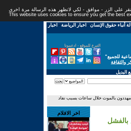
ر على الزر - موافق - لكي لاتظهر هذه الرسالة مرة اخرى -
This website uses cookies to ensure you get the best 
لة أنباء حقوق الإنسان
-
اخبار الرياضة
-
اخبار
التبرع للموقع - ادعمونا
اعية للجميع
"
ر والثقافة
 البديل
300 مريض بالفشل الكلوي مهددون بالموت خلال ساعات بسبب نفاد
اخر الافلام
ي للجزيرة: 300 مريض بالفشل