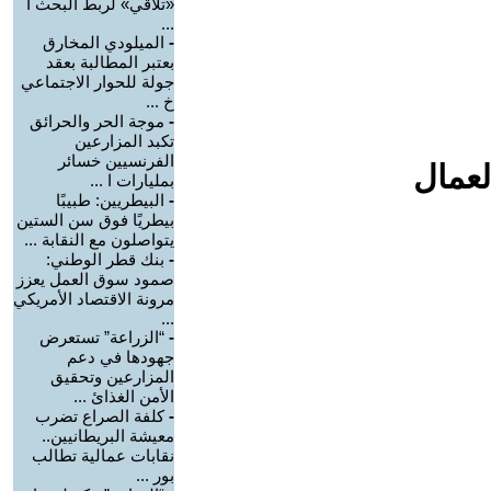
«تلاقي» لربط البحث ا
...
-
الميلودي المخارق
بعتبر المطالبة بعقد
جولة للحوار الاجتماعي
خ ...
-
موجة الحر والحرائق
تكبد المزارعين
الفرنسيين خسائر
لعمال
بمليارات ا ...
-
البيطريين: طبيبًا
بيطريًا فوق سن الستين
يتواصلون مع النقابة ...
-
بنك قطر الوطني:
صمود سوق العمل يعزز
مرونة الاقتصاد الأمريكي
...
-
“الزراعة” تستعرض
جهودها في دعم
المزارعين وتحقيق
الأمن الغذائ ...
-
كلفة الصراع تضرب
معيشة البريطانيين..
نقابات عمالية تطالب
بور ...