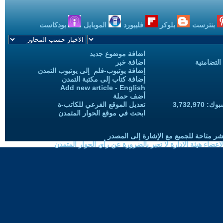
بنترست
بلوكر
فليبورد
الموبايل
بودكاست
اضافة موضوع جديد
التضامنية
اضافة خبر
إضافة يوتيوب-فلم إلى يوتيوب التمدن
إضافة كتاب إلى مكتبة التمدن
Add new article - English
أضف حملة
3,732,97
تعديل الموقع الفرعي للكاتب-ة
ابحث في موقع الحوار المتمدن
شر متاحة للجميع مع الإشارة إلى المصدر
ضاء هيئة الادارة لا تعبر بالضرورة عن رأي الحوار المتمدن