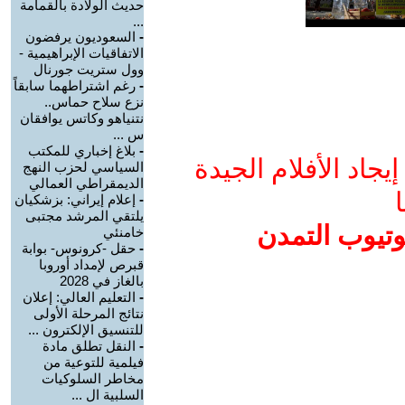
حديث الولادة بالقمامة
...
-
السعوديون يرفضون
الاتفاقيات الإبراهيمية -
وول ستريت جورنال
-
رغم اشتراطهما سابقاً
نزع سلاح حماس..
نتنياهو وكاتس يوافقان
س ...
-
بلاغ إخباري للمكتب
جاد الأفلام الجيدة
السياسي لحزب النهج
الديمقراطي العمالي
ا
-
إعلام إيراني: بزشكيان
يلتقي المرشد مجتبى
وتيوب التمدن
خامنئي
-
حقل -كرونوس- بوابة
قبرص لإمداد أوروبا
بالغاز في 2028
-
التعليم العالي: إعلان
نتائج المرحلة الأولى
للتنسيق الإلكترون ...
-
النقل تطلق مادة
فيلمية للتوعية من
مخاطر السلوكيات
السلبية ال ...