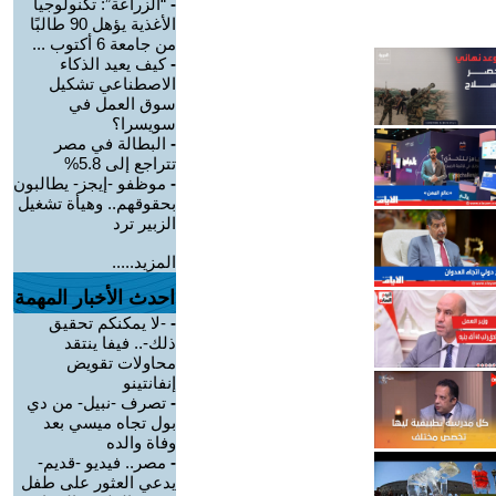
-
“الزراعة”: تكنولوجيا
الأغذية يؤهل 90 طالبًا
من جامعة 6 أكتوب ...
-
كيف يعيد الذكاء
الاصطناعي تشكيل
سوق العمل في
سويسرا؟
-
البطالة في مصر
تتراجع إلى 5.8%
-
موظفو -إيجز- يطالبون
بحقوقهم.. وهيأة تشغيل
الزبير ترد
المزيد.....
احدث الأخبار المهمة
-
-لا يمكنكم تحقيق
ذلك-.. فيفا ينتقد
محاولات تقويض
إنفانتينو
-
تصرف -نبيل- من دي
بول تجاه ميسي بعد
وفاة والده
-
مصر.. فيديو -قديم-
يدعي العثور على طفل