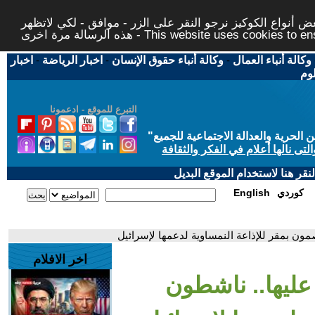
 أنواع الكوكيز نرجو النقر على الزر - موافق - لكي لاتظهر
This website uses cookies to ensure you ge
وكالة أنباء العمال
-
وكالة أنباء حقوق الإنسان
-
اخبار الرياضة
-
اخبار
لوم
التبرع للموقع - ادعمونا
حرية والعدالة الاجتماعية للجميع
"
تى نالها أعلام في الفكر والثقافة
قر هنا لاستخدام الموقع البديل
كوردي
English
ون بمقر للإذاعة النمساوية لدعمها لإسرائيل
اخر الافلام
عليها.. ناشطون