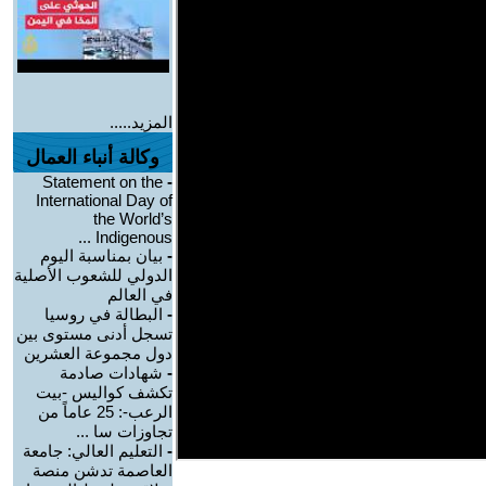
المزيد.....
وكالة أنباء العمال
Statement on the
-
International Day of
the World’s
Indigenous ...
-
بيان بمناسبة اليوم
الدولي للشعوب الأصلية
في العالم
-
البطالة في روسيا
تسجل أدنى مستوى بين
دول مجموعة العشرين
-
شهادات صادمة
تكشف كواليس -بيت
الرعب-: 25 عاماً من
تجاوزات سا ...
-
التعليم العالي: جامعة
العاصمة تدشن منصة