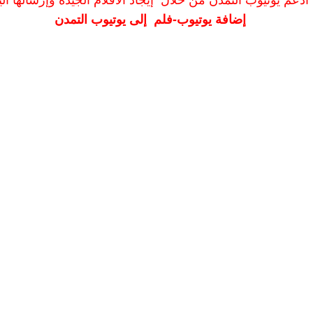
ادعم يوتيوب التمدن من خلال إيجاد الأفلام الجيدة وإرسالها الين
إضافة يوتيوب-فلم إلى يوتيوب التمدن