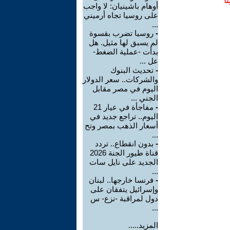
ا
أوهام باشينيان: لا واجب
على روسيا تجاه أرميني
...
-
روسيا تضرب بقسوة
لم يسبق لها مثيل. هل
بدأت -عملية الضغط-
عل ...
-
تحديث البنوك
والشركات.. سعر الدولار
اليوم في مصر مقابل
الجني ...
-
مفاجأة في عيار 21
اليوم.. تراجع جديد في
أسعار الذهب بمصر وتح
...
-
بدون انقطاع.. تردد
قناة طيور الجنة 2026
الجديد على نايل سات
...
-
فرنسا خارجها.. لبنان
وإسرائيل يتفقان على
دول لمراقبة -نزع- س
...
المزيد.....