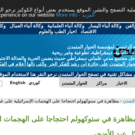
ة التصفح والنشر، الموقع يستخدم بعض أنواع الكوكيز نرجو النق
More info - المزيد
experience on our website
الفن
-
وكالة أنباء اليسار
-
وكالة أنباء العلمانية
-
وكالة أنباء العمال
-
وكا
الاقتصاد
-
اخبار الطب والعلوم
 الرئيسي لمؤسسة الحوار المتمدن
، علمانية، ديمقراطية، تطوعية وغير ربحية
ل مجتمع مدني علماني ديمقراطي حديث يضمن الحرية والعدالة الاجتم
حوار المتمدن على جائزة ابن رشد للفكر الحر والتى نالها أعلام في الفك
م مشاكل تقنية في تصفح الحوار المتمدن نرجو النقر هنا لاستخدام الموقع
كوردي
English
الاخبار
مراكز
الحوار المتمدن
التمدن
- مظاهرة في ستوكهولم احتجاجا على الهجمات الإسرائيلية على غز
مظاهرة في ستوكهولم احتجاجا على الهجمات الإ
ل عيد الأضحى