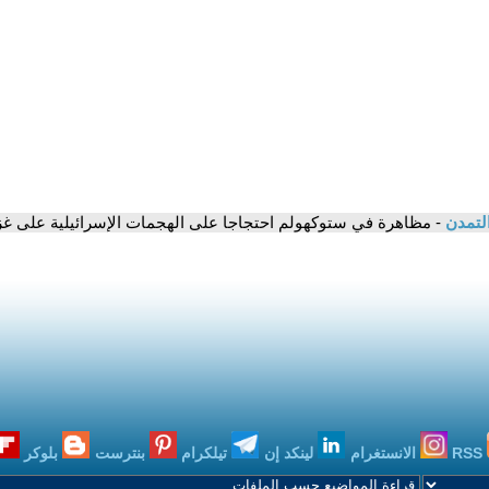
التمدن
- مظاهرة في ستوكهولم احتجاجا على الهجمات الإسرائيلية على غز
RSS
الانستغرام
لينكد إن
تيلكرام
بنترست
بلوكر