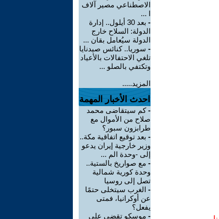
الاصطناعي مصير آلاف
ا ...
-
بعد 30 أيلول.. إدارة
الدولة: السلاح خارج
الدولة سيُعامل بقان ...
-
سوريا.. كنائس صيدنايا
تلغي الاحتفالات بالأعياد
وتكتفي بالصلو ...
المزيد.....
احدث الأخبار المهمة
-
كم سيتقاضى محمد
صلاح من الأموال مع
طرابزون سبور؟
-
بعد توقيع اتفاقية مكة..
وزير خارجية إيران يدعو
إلى -وحدة الم ...
-
مع صواريخ بالستية..
وحدة كورية شمالية
تصل إلى روسيا
-
الغرب سيتخلى حتمًا
عن أوكرانيا، فمتى
يفعل؟
-
موسكو تقضي على