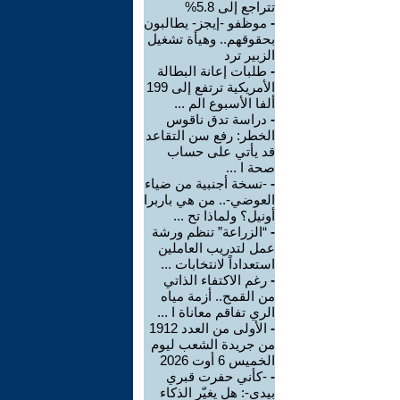
تتراجع إلى 5.8%
-
موظفو -إيجز- يطالبون
بحقوقهم.. وهيأة تشغيل
الزبير ترد
-
طلبات إعانة البطالة
الأمريكية ترتفع إلى 199
ألفا الأسبوع الم ...
-
دراسة تدق ناقوس
الخطر: رفع سن التقاعد
قد يأتي على حساب
صحة ا ...
-
-نسخة أجنبية من ضياء
العوضي-.. من هي باربرا
أونيل؟ ولماذا تح ...
-
“الزراعة” تنظم ورشة
عمل لتدريب العاملين
استعداداً لانتخابات ...
-
رغم الاكتفاء الذاتي
من القمح.. أزمة مياه
الري تفاقم معاناة ا ...
-
الأولى من العدد 1912
من جريدة الشعب ليوم
الخميس 6 أوت 2026
-
-كأني حفرت قبري
بيدي-: هل يغيّر الذكاء