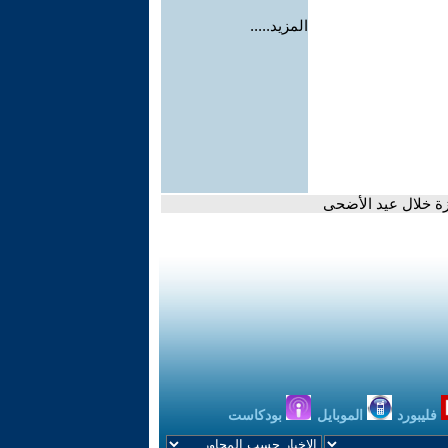
المزيد.....
ة خلال عيد الأضحى
فليبورد
الموبايل
بودكاست