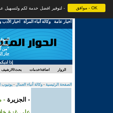
موافق - OK
لتوفير افضل خدمة لكم ولتسهيل عملي
أخبار عامة
-
وكالة أنباء المرأة
-
اخبار الأدب و
الموقع
يسارية
"من أج
حاز ال
إذا لديك
الزوار
اضافة/خدمات
بحث/الارشيف
الصفحة الرئيسية
-
وكالة أنباء العمال
-
يوتيوب 
- الجزيرة
- 
على غزة خلا