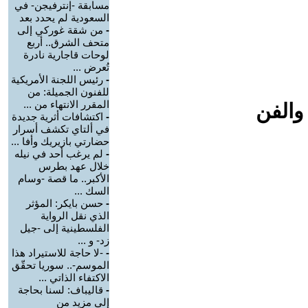
مسابقة -إنترفيجن- في
السعودية لم يحدد بعد
-
من شقة غوركي إلى
متحف الشرق.. أربع
لوحات قاجارية نادرة
تُعرض ...
-
رئيس اللجنة الأمريكية
للفنون الجميلة: من
المقرر الانتهاء من ...
والفن
-
اكتشافات أثرية جديدة
في ألتاي تكشف أسرار
حضارتي بازيريك وأفا ...
-
لم يرغب أحد في نيله
خلال عهد بطرس
الأكبر.. ما قصة -وسام
السك ...
-
حسن بايكر: المؤثر
الذي نقل الرواية
الفلسطينية إلى -جيل
زد- و ...
-
-لا حاجة للاستيراد هذا
الموسم-.. سوريا تحقّق
الاكتفاء الذاتي ...
-
قاليباف: لسنا بحاجة
إلى مزيد من