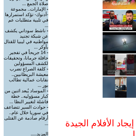
صلاة الجمع ...
-
الإمارات.. مجموعة
-أدنوك- تؤكد استمرارها
في تلبية متطلبات عم
...
-
ناشط سوداني يكشف
عن شبكة تجنيد
مواطنيه في ليبيا للقتال
بأوكر ...
-
14 جريحاً في تفجير
حافلة جرمانا، وتحقيقات
لكشف المسؤولين
-
كلفة الصراع تضرب
معيشة البريطانيين..
نقابات عمالية تطالب
بور ...
-
الموساد يُبعد اثنين من
كبار مسؤوليه.. خطة
فاشلة لتغيير النظا ...
-
حوادث السير تتضاعف
في سوريا خلال عام..
أرقام صادمة عن القتلى
جاد الأفلام الجيدة
...
ا
المزيد.....