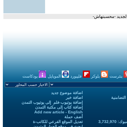
الجديد -محسبتهاش-
بنترست
بلوكر
فليبورد
الموبايل
بودكاست
اضافة موضوع جديد
التضامنية
اضافة خبر
إضافة يوتيوب-فلم إلى يوتيوب التمدن
إضافة كتاب إلى مكتبة التمدن
Add new article - English
أضف حملة
3,732,97
تعديل الموقع الفرعي للكاتب-ة
ابحث في موقع الحوار المتمدن