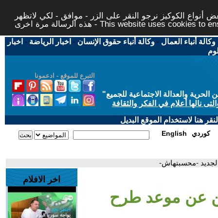
 أنواع الكوكيز نرجو النقر على الزر - موافق - لكي لاتظهر
This website uses cookies to ensure you ge
وكالة أنباء العمال
-
وكالة أنباء حقوق الإنسان
-
اخبار الرياضة
-
اخبار
لوم
التبرع للموقع - ادعمونا
حرية والعدالة الاجتماعية للجميع
"
تى نالها أعلام في الفكر والثقافة
قر هنا لاستخدام الموقع البديل
كوردي
English
الجديد -محسبتهاش-
اخر الافلام
ن عن موعد طرح