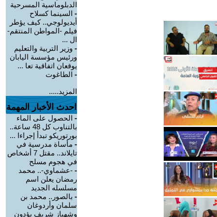
الدبلوماسية المسرحية
-
السينما كسلاح
أيديولوجي.. كيف يؤطر
فيلم -المواطن المنتقم-
ال ...
-
وزير التربية والتعليم
ورئيس مؤسسة اليابان
يوقعان اتفاقية تعا ...
-
الطاغوت
المزيد.....
احدث الأخبار المهمة
-
الحصول على الماء
بالتناوب كل 48 ساعة..
بورتوريكو تبدأ إجراءا ...
-
مأساة مدرسية في
تايلاند.. مقتل 7 أشخاص
في هجوم مسلح
-
-عشماوي-.. محمد
رمضان يعلن اسم
مسلسله الجديد
-
بالصور.. محمد بن
سلمان وأردوغان
وشهباز شريف يؤدون