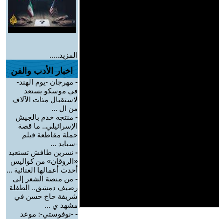
المزيد.....
اخبار الأدب والفن
-
مهرجان -يوم الهند-
في موسكو يستعد
لاستقبال مئات الآلاف
من ال ...
-
منتجه خدم بالجيش
الإسرائيلي.. ما قصة
حملة مقاطعة فيلم
-سبايد ...
-
نسرين طافش تستعيد
«الروقان» من كواليس
أحدث أعمالها الغنائية ...
-
من منصة الشعر إلى
رصيف دمشق.. الطفلة
شريفة حاج حسن في
مشهد ي ...
-
-نوفوستي-: موعد