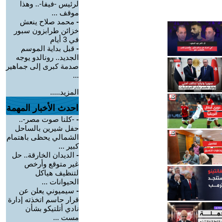
لرئيس -فيفا-.. وهذا
موقف ...
-
محمد صلاح ينعش
خزائن طرابزون سبور
في 3 أيام
-
قبل بداية الموسم
الجديد.. رونالدو يوجه
صدمة كبرى إلى جماهير
...
المزيد.....
احدث الأخبار المهمة
-
-كلنا صوت مصر-..
حفل شيرين بالساحل
الشمالي يحظى باهتمام
كبير ...
-
الديدان الخارقة.. حل
غير متوقع وأرخص
لتنظيف هياكل
الحيوانات ...
-
سيميوني يعلن عن
قرار حاسم اتخذته إدارة
نادي أتلتيكو بشأن
مست ...