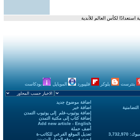
 استعدادًا لكأس العالم للأندية
بنترست
بلوكر
فليبورد
الموبايل
بودكاست
اضافة موضوع جديد
التضامنية
اضافة خبر
إضافة يوتيوب-فلم إلى يوتيوب التمدن
إضافة كتاب إلى مكتبة التمدن
Add new article - English
أضف حملة
3,732,97
تعديل الموقع الفرعي للكاتب-ة
ابحث في موقع الحوار المتمدن