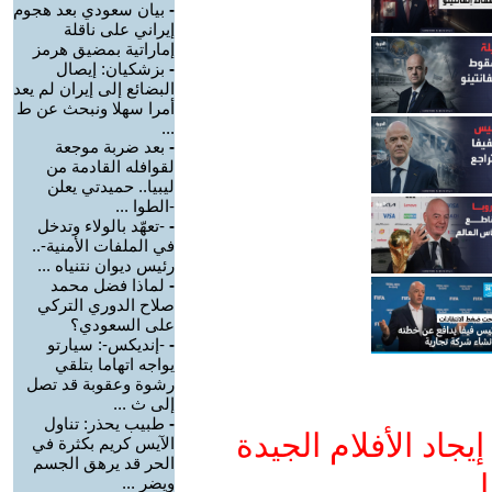
-
بيان سعودي بعد هجوم
إيراني على ناقلة
إماراتية بمضيق هرمز
-
بزشكيان: إيصال
البضائع إلى إيران لم يعد
أمرا سهلا ونبحث عن ط
...
-
بعد ضربة موجعة
لقوافله القادمة من
ليبيا.. حميدتي يعلن
-الطوا ...
-
-تعهّد بالولاء وتدخل
في الملفات الأمنية-..
رئيس ديوان نتنياه ...
-
لماذا فضل محمد
صلاح الدوري التركي
على السعودي؟
-
-إنديكس-: سيارتو
يواجه اتهاما بتلقي
رشوة وعقوبة قد تصل
إلى ث ...
-
طبيب يحذر: تناول
جاد الأفلام الجيدة
الآيس كريم بكثرة في
الحر قد يرهق الجسم
ا
ويضر ...