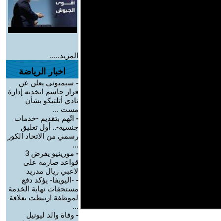
المزيد.....
اخبار الرياضة
-
سيميوني يعلن عن
قرار حاسم اتخذته إدارة
نادي أتلتيكو بشأن
مست ...
-
اتُهم بتقديم -خدمات
جنسية-.. أول تعليق
رسمي من الاتحاد الكور
...
-
مورينيو يفرض 3
قواعد صارمة على
لاعبي ريال مدريد
-
-اليويفا- يؤكد دفع
مستحقات نهاية الخدمة
لموظفة ارتبطت بعلاقة
...
-
وفاة والد ليونيل