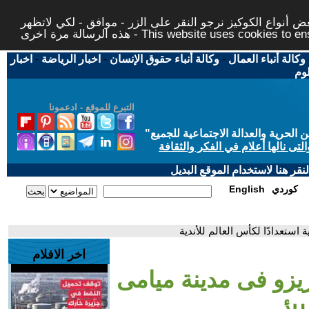
 أنواع الكوكيز نرجو النقر على الزر - موافق - لكي لاتظهر
This website uses cookies to ensure you ge
وكالة أنباء العمال
-
وكالة أنباء حقوق الإنسان
-
اخبار الرياضة
-
اخبار
لوم
التبرع للموقع - ادعمونا
حرية والعدالة الاجتماعية للجميع
"
تى نالها أعلام في الفكر والثقافة
قر هنا لاستخدام الموقع البديل
كوردي
English
 استعدادًا لكأس العالم للأندية
اخر الافلام
زيزو فى مدينة ميامى