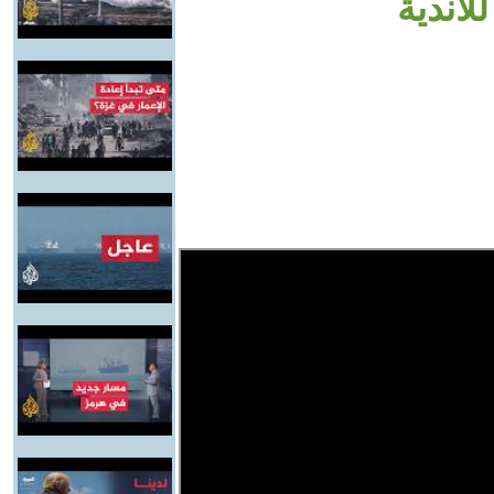
لأندية