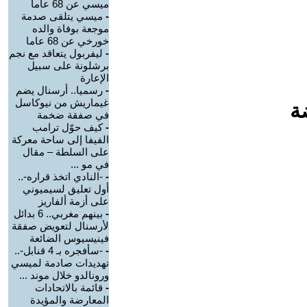
ميسي عن 68 عاما
-
ميسي يتلقى صدمة
موجعة بوفاة والده
خورخي عن 68 عاما
-
ليفربول يتعاقد مع نجم
برشلونة على سبيل
الإعارة
-
رسميا.. أرسنال يضم
غيماريش من نيوكاسل
ة
في صفقة ضخمة
-
كيف حوّل ترامب
الفيفا إلى ساحة معركة
على السلطة – مقال
في مو ...
-
-النادي اتخذ قراره-..
أول تعليق لسيميوني
على أزمة ألفاريز
-
بينهم مغربي.. 6 بدائل
لأرسنال لتعويض صفقة
فينيسيوس الضائعة
-
-سأفجره بـ 4 قنابل-..
تهديدات صادمة لميسي
ورونالدو خلال موند ...
-
قائمة بالاتحادات
المعارضة والمؤيدة