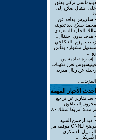
دبلوماسي تركي يعلق
على انتقال صلاح إلى
ط ...
-
ساويرس يدافع عن
محمد صلاح بعد تدوينة
مالك الخلود السعودي
-
هدف بدون احتفال..
زينيت يهزم بالتيكا في
مستهل مشواره بكأس
رو ...
-
إشارة صادمة من
فينيسيوس تعزز تكهنات
رحيله عن ريال مدريد
المزيد.....
احدث الأخبار المهمة
-
بعد تقارير عن تراجع
مخزون البنتاغون..
ترامب: أمريكا تمتلك -ك
...
-
عبدالرحمن السيد
يوضح لـCNN موقفه من
التمويل العسكري
الأمريكي ...