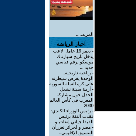
المزيد.....
اخبار الرياضة
-
بعمر 16 عاما.. لاعب
يدخل تاريخ سبارتاك
موسكو برقم قياسي
جديد ...
-
رباعية تاريخية..
الوحدة يفرض سيطرته
على كرة السلة السورية
-
أزمة سبتة تشعل
الجدل حول مشاركة
المغرب في كأس العالم
2030
-
رئيس الوزراء الكندي:
فقدت الثقة برئيس
الفيفا جياني إنفانتينو ...
-
مصر والجزائر تعززان
التنسيق الإقليمي..