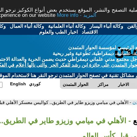
ة التصفح والنشر، الموقع يستخدم بعض أنواع الكوكيز نرجو النق
More info - المزيد
experience on our website
الفن
-
وكالة أنباء اليسار
-
وكالة أنباء العلمانية
-
وكالة أنباء العمال
-
وكا
الاقتصاد
-
اخبار الطب والعلوم
 الرئيسي لمؤسسة الحوار المتمدن
، علمانية، ديمقراطية، تطوعية وغير ربحية
ل مجتمع مدني علماني ديمقراطي حديث يضمن الحرية والعدالة الاجتم
حوار المتمدن على جائزة ابن رشد للفكر الحر والتى نالها أعلام في الفك
م مشاكل تقنية في تصفح الحوار المتمدن نرجو النقر هنا لاستخدام الموقع
كوردي
English
الاخبار
مراكز
الحوار المتمدن
دن
- الأهلي في ميامي وزيزو طاير في الطريق.. كواليس معسكر الأهلي قب
بع
- الأهلي في ميامي وزيزو طاير في الطريق..
ي قبل كأس العالم