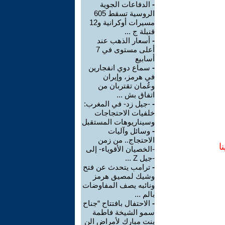
-
الدفاعات الجوية
الروسية تسقط 605
مسيرات أوكرانية و12
قنبلة ج ...
-
أسعار الذهب عند
أعلى مستوى في 7
أسابيع
-
سماع دوي انفجارين
في هرمز، وإيران
وعُمان تقتربان من
اتفاق بش ...
-
-جيل زد- في المغرب:
خلفيات الاحتجاجات
وسيناريوهات المستقبل
-
وسائل وآليات
الاحتجاج.. من زمن
ا
-الخصيان الأقوياء- إلى
-جيل Z ...
-
ترامب يتحدث عن فتح
وشيك لمصيق هرمز
ونائبه يصف المفاوضات
بالم ...
-
الاحتفال بافتتاح “جناح
سمو الشيخة فاطمة
بنت مبارك لأمراض الن