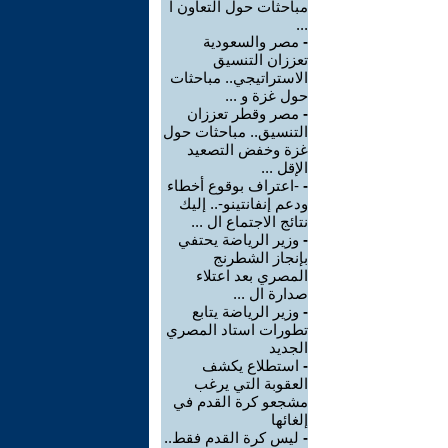
مباحثات حول التعاون ا
...
-
مصر والسعودية
تعززان التنسيق
الاستراتيجي.. مباحثات
حول غزة و ...
-
مصر وقطر تعززان
التنسيق.. مباحثات حول
غزة وخفض التصعيد
الإقل ...
-
-اعتراف بوقوع أخطاء
ودعم إنفانتينو-.. إليك
نتائج الاجتماع ال ...
-
وزير الرياضة يحتفي
بإنجاز الشطرنج
المصري بعد اعتلاء
صدارة ال ...
-
وزير الرياضة يتابع
تطورات استاد المصري
الجديد
-
استطلاع يكشف
العقوبة التي يرغب
مشجعو كرة القدم في
إلغائها
-
ليس كرة القدم فقط..