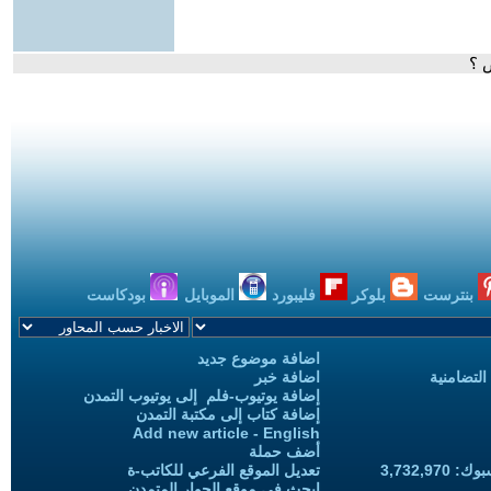
 ؟
بنترست
بلوكر
فليبورد
الموبايل
بودكاست
اضافة موضوع جديد
التضامنية
اضافة خبر
إضافة يوتيوب-فلم إلى يوتيوب التمدن
إضافة كتاب إلى مكتبة التمدن
Add new article - English
أضف حملة
3,732,97
تعديل الموقع الفرعي للكاتب-ة
ابحث في موقع الحوار المتمدن