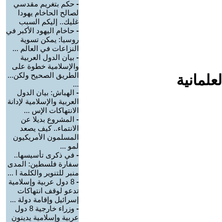
-
حكم بتغريم مقدسي
لصالح الحاخام يهودا
غليك.. إليكم السبب
-
حاخام اليهود الأكبر في
روسيا: يمكن تسوية
النزاعات في العالم ...
-
بيان الدول العربية
والإسلامية خطوة على
الطريق الصحيح ولكن...
علمانية
...
-
الهباش: بيان الدول
العربية والإسلامية لإدانة
الانتهاكات الإس ...
-
المشروع بديلا عن
الانتماء.. كيف يصعد
المسلمون الأمريكيون
لمو ...
-
في ذكرى تأسيسها..
سفارة فلسطين: المدى
منبر للتنوير والكلمة ا ...
-
8 دول عربية وإسلامية
تدعو لوقف انتهاكات
إسرائيل وإقامة دولة ...
-
وزراء خارجية 8 دول
عربية وإسلامية يدينون