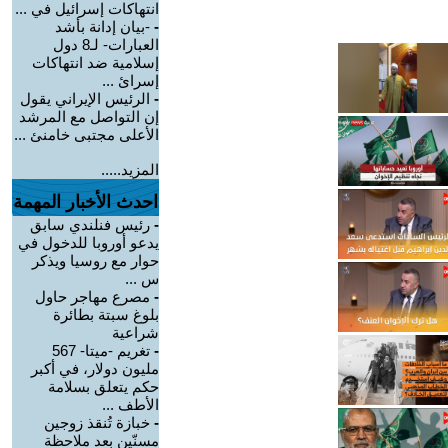
انتهاكات إسرائيل في ...
-
-بيان إدانة بأشد
العبارات- لـ8 دول
إسلامية ضد انتهاكات
إسرائ ...
-
الرئيس الإيراني يقول
إن التواصل مع المرشد
الأعلى مجتبى خامنئ ...
المزيد.....
احدث الأخبار المهمة
-
رئيس فنلندي سابق
يدعو أوروبا للدخول في
حوار مع روسيا ويذكر
س ...
-
مصرع مهاجر حاول
بلوغ سبتة بطائرة
شراعية
-
تغريم -ميتا- 567
مليون دولار، في أكبر
حكم يتعلق بسلامة
الأطف ...
-
خبازة تُنقذ زوجين
مسنّين بعد ملاحظة