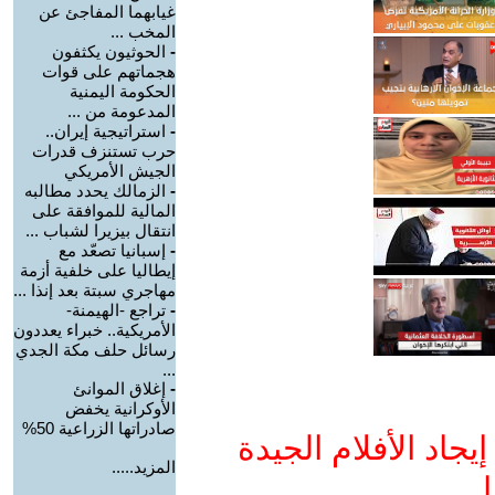
غيابهما المفاجئ عن
المخب ...
-
الحوثيون يكثفون
هجماتهم على قوات
الحكومة اليمنية
المدعومة من ...
-
استراتيجية إيران..
حرب تستنزف قدرات
الجيش الأمريكي
-
الزمالك يحدد مطالبه
المالية للموافقة على
انتقال بيزيرا لشباب ...
-
إسبانيا تصعّد مع
إيطاليا على خلفية أزمة
مهاجري سبتة بعد إنذا ...
-
تراجع -الهيمنة-
الأمريكية.. خبراء يعددون
رسائل حلف مكة الجدي
...
-
إغلاق الموانئ
الأوكرانية يخفض
صادراتها الزراعية 50%
جاد الأفلام الجيدة
المزيد.....
ا