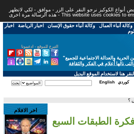
 أنواع الكوكيز نرجو النقر على الزر - موافق - لكي لاتظهر
This website uses cookies to ensure you ge
وكالة أنباء العمال
-
وكالة أنباء حقوق الإنسان
-
اخبار الرياضة
-
اخبار
لوم
التبرع للموقع - ادعمونا
حرية والعدالة الاجتماعية للجميع
"
تى نالها أعلام في الفكر والثقافة
قر هنا لاستخدام الموقع البديل
كوردي
English
 ؟
اخر الافلام
فكرة الطبقات السبع