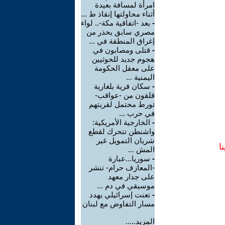
امرأة لمسافة بعيدة
أثناء محاولتها إنقاذ ط ...
-
بعد -اتفاقية مكة-.. لواء
مصري سابق يحذر من
إغراق المنطقة في ...
-
قتلى ومصابون في
هجوم جديد للحوثيين
على معقل الحكومة
اليمنية ...
-
سكان قرية بلغارية
قلقون من -عواقب-
تورط محتمل لقريتهم
في حرب ...
-
الخارجية الأمريكية:
واشنطن تتحرك لقطع
شريان التمويل غير
ا
المش ...
-
سوريا...عبارة
-المعازف حرام- تنشر
على جدار معهد
موسيقي في دم ...
-
تعنت إسرائيلي يهدد
مسار التفاوض مع لبنان
المزيد.....