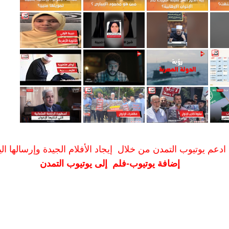
ادعم يوتيوب التمدن من خلال إيجاد الأفلام الجيدة وإرسالها الين
إضافة يوتيوب-فلم إلى يوتيوب التمدن