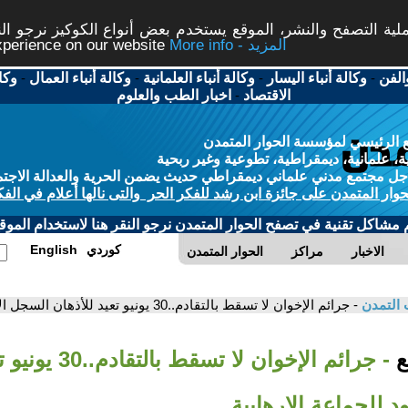
ة التصفح والنشر، الموقع يستخدم بعض أنواع الكوكيز نرجو النق
More info - المزيد
experience on our website
الفن
-
وكالة أنباء اليسار
-
وكالة أنباء العلمانية
-
وكالة أنباء العمال
-
وكا
الاقتصاد
-
اخبار الطب والعلوم
 الرئيسي لمؤسسة الحوار المتمدن
، علمانية، ديمقراطية، تطوعية وغير ربحية
ل مجتمع مدني علماني ديمقراطي حديث يضمن الحرية والعدالة الاجتم
حوار المتمدن على جائزة ابن رشد للفكر الحر والتى نالها أعلام في الفك
م مشاكل تقنية في تصفح الحوار المتمدن نرجو النقر هنا لاستخدام الموقع
كوردي
English
الاخبار
مراكز
الحوار المتمدن
 التمدن
- جرائم الإخوان لا تسقط بالتقادم..30 يونيو تعيد للأذهان السجل الأسود للجماعة الإرهابية
بع
- جرائم الإخوان لا تس
 للجماعة الإرهابية