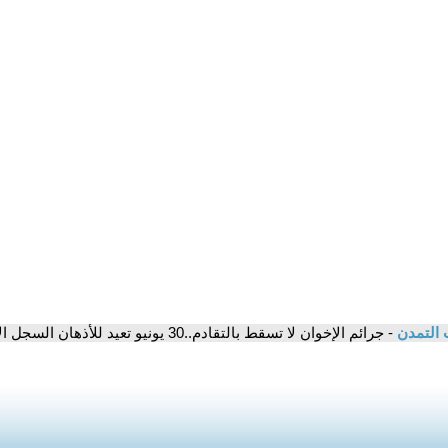
 التمدن
- جرائم الإخوان لا تسقط بالتقادم..30 يونيو تعيد للأذهان السجل الأسود للجماعة الإرهابية