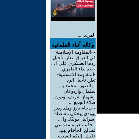
المزيد.....
وكالة أنباء العلمانية
-
-المقاومة الإسلامية
في العراق- تعلن تأجيل
ردها العسكري على ا ...
-
بعد نداء العامري..
-المقاومة الإسلامية-
تعلن تأجيل الرد
-
بالصور.. محمد بن
سلمان وأردوغان
وشهباز شريف يؤدون
صلاة الجمع ...
-
حاخام بارز وملياردير
يهودي يبحثان مقاضاة
إسرائيل دوليًا.. وا ...
-
حكم بتغريم مقدسي
لصالح الحاخام يهودا
غليك.. إليكم السبب