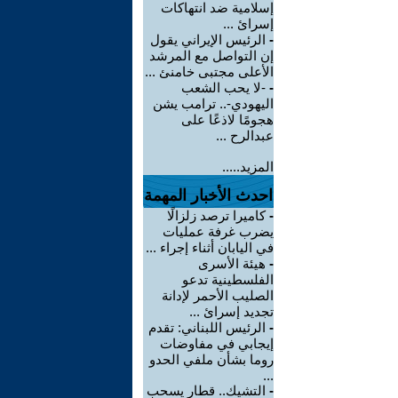
إسلامية ضد انتهاكات
إسرائ ...
-
الرئيس الإيراني يقول
إن التواصل مع المرشد
الأعلى مجتبى خامنئ ...
-
-لا يحب الشعب
اليهودي-.. ترامب يشن
هجومًا لاذعًا على
عبدالرح ...
المزيد.....
احدث الأخبار المهمة
-
كاميرا ترصد زلزالًا
يضرب غرفة عمليات
في اليابان أثناء إجراء ...
-
هيئة الأسرى
الفلسطينية تدعو
الصليب الأحمر لإدانة
تجديد إسرائ ...
-
الرئيس اللبناني: تقدم
إيجابي في مفاوضات
روما بشأن ملفي الحدو
...
-
التشيك.. قطار يسحب