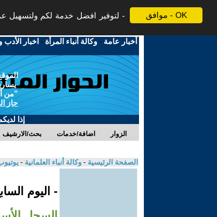
موافق - OK
لتوفير افضل خدمة لكم ولتسهيل عملي
أخبار عامة
-
وكالة أنباء المرأة
-
اخبار الأدب و
الموقع
يسارية
"من أج
حاز ال
إذا لديك
الزوار
اضافة/خدمات
بحث/الارشيف
الصفحة الرئيسية
-
وكالة أنباء العلمانية
-
يوتيوب
- اليوم السا
السجل الأسود