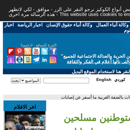
 أنواع الكوكيز نرجو النقر على الزر - موافق - لكي لاتظهر
This website uses cookies to ensure you ge
وكالة أنباء العمال
-
وكالة أنباء حقوق الإنسان
-
اخبار الرياضة
-
اخبار
لوم
التبرع للموقع - ادعمونا
حرية والعدالة الاجتماعية للجميع
"
تى نالها أعلام في الفكر والثقافة
قر هنا لاستخدام الموقع البديل
كوردي
English
 بالضفة الغربية ما أسفر عن إصابات
اخر الافلام
ستوطنين مسلحين