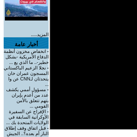
المزيد.....
أخبار عامة
-
انخفاض مخزون أنظمة
الدفاع الأمريكية -بشكل
خطير-.. ما الذي يع ...
-
نجلا الزعيم الباكستاني
المسجون عمران خان
يتحدثان لـCNN عن وا
...
-
مسؤول أممي يكشف
عدد من أعدم بإيران
بتهم تتعلق بالأمن
القومي ...
-
الإفراج عن السفيرة
الأوكرانية السابقة في
الولايات المتحدة بك ...
-
قبل اتفاق وقف إطلاق
النار أم بعده؟.. الجيش