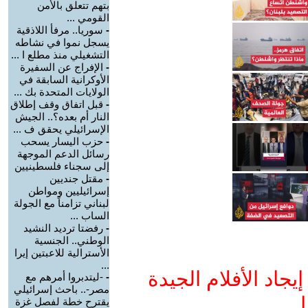
بتهم تتعلق بالأمن
القومي ...
-
سوريا.. مرفأ اللاذقية
يسجل نموا في نشاطه
التشغيلي منذ مطلع ا ...
-
الإفراج عن السفيرة
الأوكرانية السابقة في
الولايات المتحدة بك ...
-
قبل اتفاق وقف إطلاق
النار أم بعده؟.. الجيش
الإسرائيلي يحقق ف ...
-
حزب اليسار يسحب
رسائل الدعم الموجهة
إلى سجناء فلسطينيين
-
مقتل جنديين
إسرائيليين ومواطن
لبناني تزامناً مع الجولة
الساب ...
-
رفضتا ترديد النشيد
الوطني.. الجنسية
الأسترالية للاعبتين إيرا
...
جاد الأفلام الجيدة
-
-ليتدبروا أمرهم مع
مصر-.. باحث إسرائيلي
ا
يقترح خطة لفصل غزة