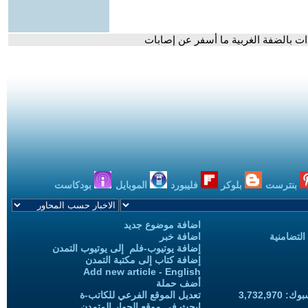
 بالضفة الغربية ما أسفر عن إصابات
بنترست
بلوكر
فليبورد
الموبايل
بودكاست
اضافة موضوع جديد
التضامنية
اضافة خبر
إضافة يوتيوب-فلم إلى يوتيوب التمدن
إضافة كتاب إلى مكتبة التمدن
Add new article - English
أضف حملة
3,732,97
تعديل الموقع الفرعي للكاتب-ة
ابحث في موقع الحوار المتمدن