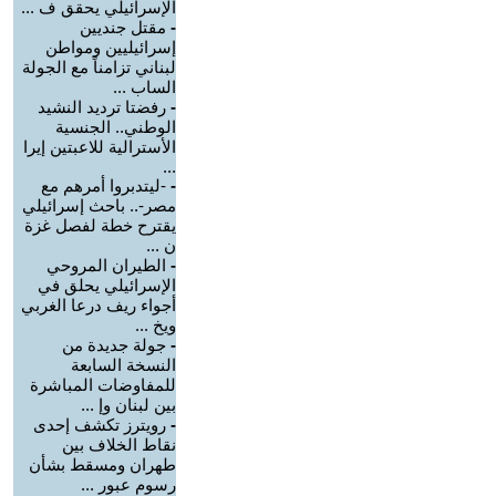
الإسرائيلي يحقق ف ...
-
مقتل جنديين
إسرائيليين ومواطن
لبناني تزامناً مع الجولة
الساب ...
-
رفضتا ترديد النشيد
الوطني.. الجنسية
الأسترالية للاعبتين إيرا
...
-
-ليتدبروا أمرهم مع
مصر-.. باحث إسرائيلي
يقترح خطة لفصل غزة
ن ...
-
الطيران المروحي
الإسرائيلي يحلق في
أجواء ريف درعا الغربي
ويخ ...
-
جولة جديدة من
النسخة السابعة
للمفاوضات المباشرة
بين لبنان وإ ...
-
رويترز تكشف إحدى
نقاط الخلاف بين
طهران ومسقط بشأن
رسوم عبور ...