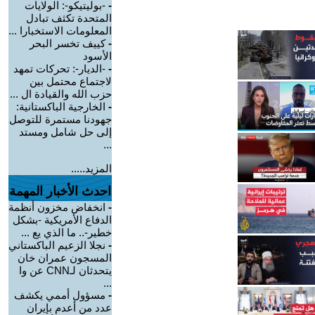
-
-بوليتيكو-: الولايات
المتحدة تكثف تبادل
المعلومات الاستخبارا ...
-
كييف تخسر البحر
الأسود
-
-الديار-: تحركات تمهد
لاجتماع محتمل بين
حزب الله والقيادة ال ...
-
الخارجية الباكستانية:
جهودنا مستمرة للتوصل
إلى حل شامل ومستد
...
المزيد.....
احدث الأخبار المهمة
-
انخفاض مخزون أنظمة
الدفاع الأمريكية -بشكل
خطير-.. ما الذي يع ...
-
نجلا الزعيم الباكستاني
المسجون عمران خان
يتحدثان لـCNN عن وا
...
-
مسؤول أممي يكشف
عدد من أعدم بإيران