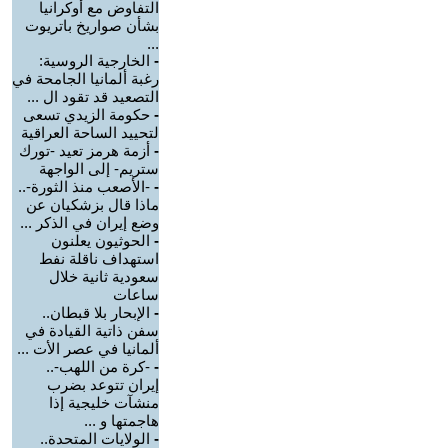
التفاوض مع أوكرانيا
بشأن صواريخ باتريوت
...
-
الخارجية الروسية:
رغبة ألمانيا الجامحة في
التصعيد قد تقود ال ...
-
حكومة الزيدي تسعى
لتحييد الساحة العراقية
-
أزمة هرمز تعيد -تورك
ستريم- إلى الواجهة
-
-الأصعب منذ الثورة-..
ماذا قال بزشكيان عن
وضع إيران في الذكر ...
-
الحوثيون يعلنون
استهداف ناقلة نفط
سعودية ثانية خلال
ساعات
-
الإبحار بلا قبطان..
سفن ذاتية القيادة في
ألمانيا في عصر الأت ...
-
-كرة من اللهب-..
إيران تتوعد بضرب
منشآت خليجية إذا
هاجمتها و ...
-
الولايات المتحدة..