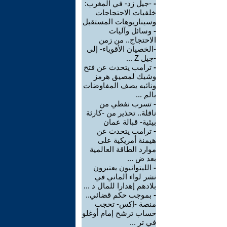
-
-جيل زد- في المغرب:
خلفيات الاحتجاجات
وسيناريوهات المستقبل
-
وسائل وآليات
الاحتجاج.. من زمن
-الخصيان الأقوياء- إلى
-جيل Z ...
-
ترامب يتحدث عن فتح
وشيك لمصيق هرمز
ونائبه يصف المفاوضات
بالم ...
-
تسرب نفطي من
ناقلة.. تحذير من -كارثة
بيئية- قبالة عمان
-
ترامب يتحدث عن
هيمنة أمريكية على
موارد الطاقة العالمية
بعد ض ...
-
الليتوانيون يعتبرون
نشر لواء ألماني في
بلادهم إهدارا للمال د ...
-
بموجب حكم قضائي..
منصة -إكس- تحجب
حساب ترشح إمام أوغلو
في تر ...