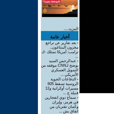
المزيد.....
أخبار عامة
-
بعد تقارير عن تراجع
مخزون البنتاغون..
ترامب: أمريكا تمتلك -ك
...
-
عبدالرحمن السيد
يوضح لـCNN موقفه من
التمويل العسكري
الأمريكي ...
-
الدفاعات الجوية
الروسية تسقط 605
مسيرات أوكرانية و12
قنبلة ج ...
-
سماع دوي انفجارين
في هرمز، وإيران
وعُمان تقتربان من
اتفاق بش ...