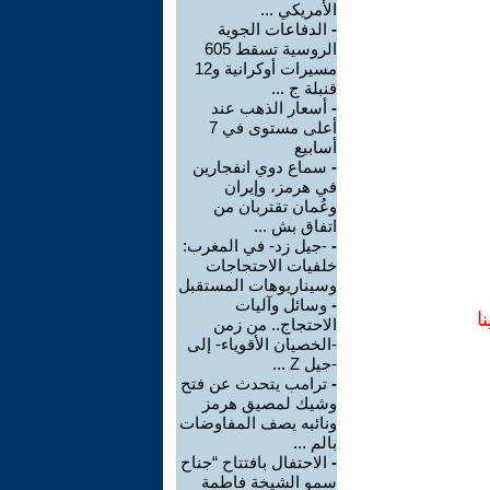
الأمريكي ...
-
الدفاعات الجوية
الروسية تسقط 605
مسيرات أوكرانية و12
قنبلة ج ...
-
أسعار الذهب عند
أعلى مستوى في 7
أسابيع
-
سماع دوي انفجارين
في هرمز، وإيران
وعُمان تقتربان من
اتفاق بش ...
-
-جيل زد- في المغرب:
خلفيات الاحتجاجات
وسيناريوهات المستقبل
-
وسائل وآليات
ا
الاحتجاج.. من زمن
-الخصيان الأقوياء- إلى
-جيل Z ...
-
ترامب يتحدث عن فتح
وشيك لمصيق هرمز
ونائبه يصف المفاوضات
بالم ...
-
الاحتفال بافتتاح “جناح
سمو الشيخة فاطمة