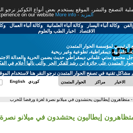
ة التصفح والنشر، الموقع يستخدم بعض أنواع الكوكيز نرجو النق
More info - المزيد
experience on our website
الفن
-
وكالة أنباء اليسار
-
وكالة أنباء العلمانية
-
وكالة أنباء العمال
-
وكا
الاقتصاد
-
اخبار الطب والعلوم
 الرئيسي لمؤسسة الحوار المتمدن
، علمانية، ديمقراطية، تطوعية وغير ربحية
ل مجتمع مدني علماني ديمقراطي حديث يضمن الحرية والعدالة الاجتم
حوار المتمدن على جائزة ابن رشد للفكر الحر والتى نالها أعلام في الفك
م مشاكل تقنية في تصفح الحوار المتمدن نرجو النقر هنا لاستخدام الموقع
كوردي
English
الاخبار
مراكز
الحوار المتمدن
- متظاهرون إيطاليون يحتشدون في ميلانو نصرة لغزة ورفضا للحرب
متظاهرون إيطاليون يحتشدون في ميلانو نصرة