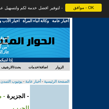
موافق - OK
لتوفير افضل خدمة لكم ولتسهيل عملي
أخبار عامة
-
وكالة أنباء المرأة
-
اخبار الأدب و
الموقع
يسارية
"من أج
حاز ال
إذا لديك
الزوار
اضافة/خدمات
بحث/الارشيف
الصفحة الرئيسية
-
أخبار عامة
-
يوتيوب التمدن
- الجزيرة
- 
للحرب