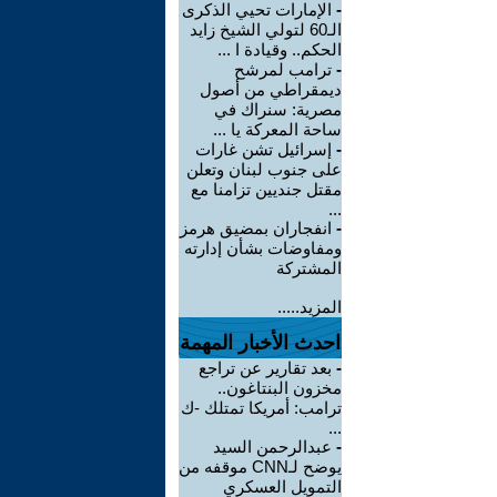
-
الإمارات تحيي الذكرى
الـ60 لتولي الشيخ زايد
الحكم.. وقيادة ا ...
-
ترامب لمرشح
ديمقراطي من أصول
مصرية: سنراك في
ساحة المعركة يا ...
-
إسرائيل تشن غارات
على جنوب لبنان وتعلن
مقتل جنديين تزامنا مع
...
-
انفجاران بمضيق هرمز
ومفاوضات بشأن إدارته
المشتركة
المزيد.....
احدث الأخبار المهمة
-
بعد تقارير عن تراجع
مخزون البنتاغون..
ترامب: أمريكا تمتلك -ك
...
-
عبدالرحمن السيد
يوضح لـCNN موقفه من
التمويل العسكري