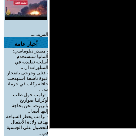
المزيد.....
أخبار عامة
-
مصدر دبلوماسي:
ألمانيا ستستخدم
أسلحة تقليدية في
المناورات ال ...
-
قتلى وجرحى بانفجار
عبوة ناسفة استهدفت
حافلة ركاب في جرمانا
ب ...
-
ترامب حول طلب
أوكرانيا صواريخ
باتريوت: نحن بحاجة
إليها أيضا ...
-
ترامب يحظر السياحة
بهدف ولادة الأطفال
للحصول على الجنسية
في ...