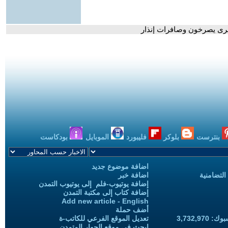
أسرى يصرخون وصافرات إنذار
بنترست
بلوكر
فليبورد
الموبايل
بودكاست
اضافة موضوع جديد
التضامنية
اضافة خبر
إضافة يوتيوب-فلم إلى يوتيوب التمدن
إضافة كتاب إلى مكتبة التمدن
Add new article - English
أضف حملة
3,732,97
تعديل الموقع الفرعي للكاتب-ة
ابحث في موقع الحوار المتمدن