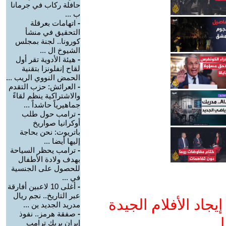
حافلة ركاب في جرمانا
ب ...
-
اتهامات بعرقلة
التحقيق في منشأ
كورونا.. لجنة بمجلس
الشيوخ ال ...
-
هيئة الأدوية تقر أول
لقاح إنفلونزا بتقنية
الحمض النووي الريب ...
-
العرائش: حزب التقدم
والاشتراكية ينظم لقاءً
جماهيرياً حاشداً ...
-
ترامب حول طلب
أوكرانيا صواريخ
باتريوت: نحن بحاجة
إليها أيضا ...
-
ترامب يحظر السياحة
بهدف ولادة الأطفال
للحصول على الجنسية
في ...
-
أغلى 10 لاعبين أفارقة
عبر التاريخ.. نجم ريال
جاد الأفلام الجيدة
مدريد الجديد ين ...
-
صفقة هرمز.. نفوذ
ا
إيران يربك ترامب