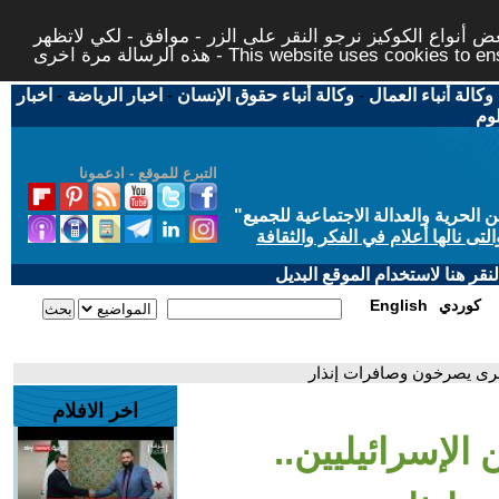
 أنواع الكوكيز نرجو النقر على الزر - موافق - لكي لاتظهر
This website uses cookies to ensure you ge
وكالة أنباء العمال
-
وكالة أنباء حقوق الإنسان
-
اخبار الرياضة
-
اخبار
لوم
التبرع للموقع - ادعمونا
حرية والعدالة الاجتماعية للجميع
"
تى نالها أعلام في الفكر والثقافة
قر هنا لاستخدام الموقع البديل
كوردي
English
أسرى يصرخون وصافرات إنذار
اخر الافلام
 الإسرائيليين..