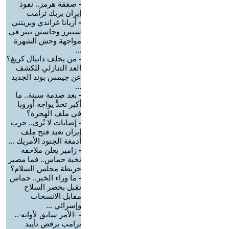
-
صفقة هرمز.. نفوذ
إيران يربك ترامب
-
أريانا غراندي وبريتني
سبيرز وجاستن بيبر في
مواجهة وحش الشهرة
...
-
من يخلف دانيال كريغ؟
العد التنازلي للكشف
عن جيمس بوند الجديد
...
-
بعد صدمة سبتة.. ما
أكبر تحدٍّ يواجه أوروبا
في ملف الهجرة؟
-
إصابات لا تُرى.. حرب
إيران تعيد فتح ملف
أدمغة الجنود الأمريك ...
-
زامير يعلن ملاحقة
نخبة حماس.. فما مصير
خريطة مجلس السلام؟
-
ما وراء الخبر.. حماس
تقبل بحصر السلاح
مقابل الانسحاب
وإسرائي ...
-
-الأمر سابق لأوانه-..
ترامب يرفض تأييد