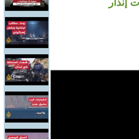
إنذار