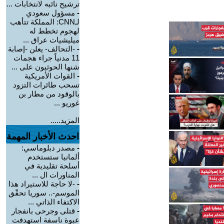
ترشيح نائبه لانتخابات ...
-
مسؤول سعودي
لـCNN: المملكة تتأهب
لهجوم تخطط له
ميليشيات عراق ...
-
-التحالف- يعلن -إصابة
11 مدنياً جراء هجمات
شنها الحوثيون على ...
-
القوات الأمريكية
تسحب طائرات التزود
بالوقود من مطار بن
غوريو ...
المزيد.....
احدث الأخبار المهمة
-
مصدر دبلوماسي:
ألمانيا ستستخدم
أسلحة تقليدية في
المناورات ال ...
-
-لا حاجة للاستيراد هذا
الموسم-.. سوريا تحقّق
الاكتفاء الذاتي ...
-
قتلى وجرحى بانفجار
عبوة ناسفة استهدفت