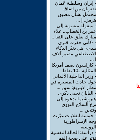
-
إيران وسلطنة عُمان
تقتربان من اتفاق
محتمل بشأن مضيق
هرمز.. إ ...
-
بمقولة منسوبة إلى
عمر بن الخطاب.. علاء
مبارك يعلّق على التعا ...
-
-كأني حفرت قبري
بيدي-: هل يغيّر الذكاء
الاصطناعي مصير آلاف
ا ...
-
كارلسون يصف أمريكا
المثالية بـ10 نقاط
-
وزير الداخلية الألماني
حول حادث المسيرة في
ا
مطار لايبزيغ: سين ...
-
اليابان تحيي ذكرى
هيروشيما بدعوة إلى
نزع السلاح النووي
وتتجن ...
-
خمسة انقلابات غيّرت
وجه الإمبراطورية
الروسية
-
دراسة: الحالة النفسية
تؤثر على صحة الفم