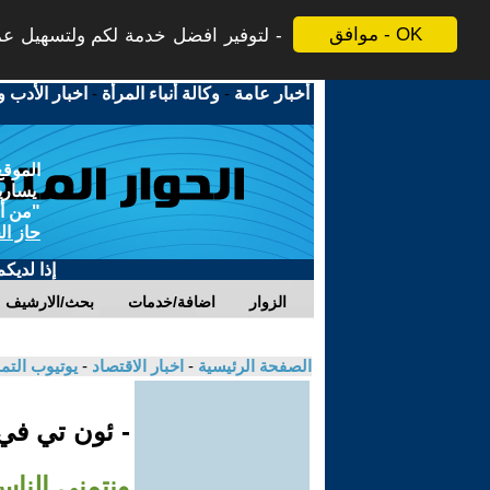
موافق - OK
لتوفير افضل خدمة لكم ولتسهيل عملي
أخبار عامة
-
وكالة أنباء المرأة
-
اخبار الأدب و
الموقع
يسارية
"من أج
حاز ال
إذا لديك
الزوار
اضافة/خدمات
بحث/الارشيف
الصفحة الرئيسية
-
اخبار الاقتصاد
-
يوتيوب الت
- ئون تي ف
ونتمنى الناس