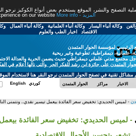
ة التصفح والنشر، الموقع يستخدم بعض أنواع الكوكيز نرجو النق
More info - المزيد
experience on our website
الفن
-
وكالة أنباء اليسار
-
وكالة أنباء العلمانية
-
وكالة أنباء العمال
-
وكا
الاقتصاد
-
اخبار الطب والعلوم
 الرئيسي لمؤسسة الحوار المتمدن
، علمانية، ديمقراطية، تطوعية وغير ربحية
ل مجتمع مدني علماني ديمقراطي حديث يضمن الحرية والعدالة الاجتم
حوار المتمدن على جائزة ابن رشد للفكر الحر والتى نالها أعلام في الفك
م مشاكل تقنية في تصفح الحوار المتمدن نرجو النقر هنا لاستخدام الموقع
كوردي
English
الاخبار
مراكز
الحوار المتمدن
مدن
- لميس الحديدي: تخفيض سعر الفائدة بيعمل تيسير نقدي.. ونتمنى النا
ي
- لميس الحديدي: تخفيض سعر الفائدة بيعمل 
 تشعر بتحسن الأحوال الاقتصادية