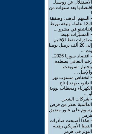
الاستقلال عن روسيا..
اقتصاديا بعد سنوات من
ا ...
-
السهم الذهبي وصفقة
الـ12 عاما.. وثيقة تورط
إنفانتينو في مشرو ...
-
المسيّرات تهبط
بصادرات نفط الإقليم
إلى 20 ألف برميل يوميا
وت ...
-
اقتصاد سوريا 2026..
زخم التعافي يصطدم
باختبار -سويفت-
والإصل ...
-
انخفاض منسوب نهر
الدانوب يهدد إنتاج
الكهرباء ومحطات نووية
أو ...
-
شركات الشحن
العالمية تحذر من فرض
رسوم على عبور مضيق
هرمز
-
هكذا أصبحت صادرات
النفط الأمريكي رهينة
التوتر في هرمز