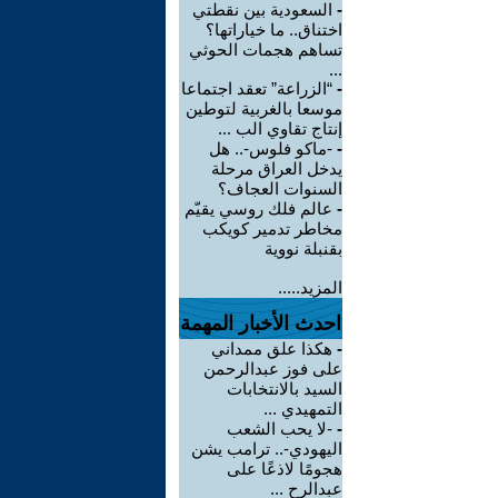
-
السعودية بين نقطتي
اختناق.. ما خياراتها؟
تساهم هجمات الحوثي
...
-
“الزراعة” تعقد اجتماعا
موسعا بالغربية لتوطين
إنتاج تقاوي الب ...
-
-ماكو فلوس-.. هل
يدخل العراق مرحلة
السنوات العجاف؟
-
عالم فلك روسي يقيّم
مخاطر تدمير كويكب
بقنبلة نووية
المزيد.....
احدث الأخبار المهمة
-
هكذا علق ممداني
على فوز عبدالرحمن
السيد بالانتخابات
التمهيدي ...
-
-لا يحب الشعب
اليهودي-.. ترامب يشن
هجومًا لاذعًا على
عبدالرح ...