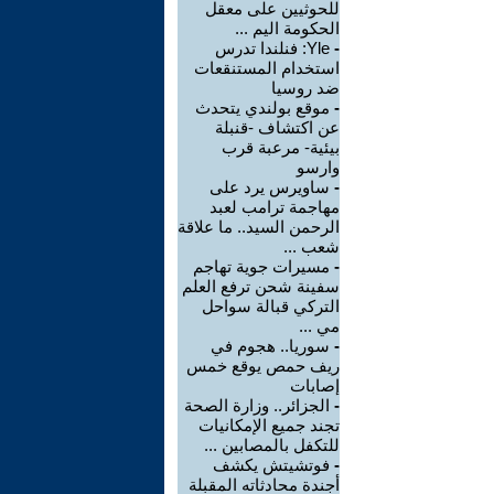
للحوثيين على معقل
الحكومة اليم ...
-
Yle: فنلندا تدرس
استخدام المستنقعات
ضد روسيا
-
موقع بولندي يتحدث
عن اكتشاف -قنبلة
بيئية- مرعبة قرب
وارسو
-
ساويرس يرد على
مهاجمة ترامب لعبد
الرحمن السيد.. ما علاقة
شعب ...
-
مسيرات جوية تهاجم
سفينة شحن ترفع العلم
التركي قبالة سواحل
مي ...
-
سوريا.. هجوم في
ريف حمص يوقع خمس
إصابات
-
الجزائر.. وزارة الصحة
تجند جميع الإمكانيات
للتكفل بالمصابين ...
-
فوتشيتش يكشف
أجندة محادثاته المقبلة