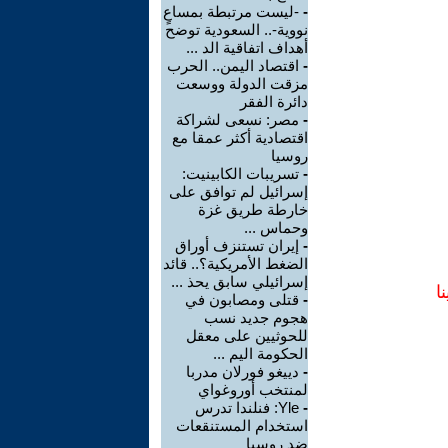
-
-ليست مرتبطة بمساعٍ
نووية-.. السعودية توضح
أهداف اتفاقية الد ...
-
اقتصاد اليمن.. الحرب
مزقت الدولة ووسعت
دائرة الفقر
-
مصر: نسعى لشراكة
اقتصادية أكثر عمقا مع
روسيا
-
تسريبات الكابينيت:
إسرائيل لم توافق على
خارطة طريق غزة
وحماس ...
-
إيران تستنزف أوراق
الضغط الأمريكية؟.. قائد
إسرائيلي سابق يحذ ...
ا
-
قتلى ومصابون في
هجوم جديد نسب
للحوثيين على معقل
الحكومة اليم ...
-
دييغو فورلان مدربا
لمنتخب أوروغواي
-
Yle: فنلندا تدرس
استخدام المستنقعات
ضد روسيا