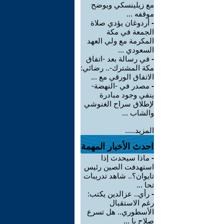
مع زيلينسكي ويوضح
موقفه ...
-
أردوغان يؤدي صلاة
الجمعة في مكة
المكرمة مع ولي العهد
السعودي ...
-
في رسالة بعد -اتفاق
مكة المشترك-.. رضائي:
الاتفاق الورقي مع ...
-
مصدر في -النهضة-
ينفي وجود مبادرة
لإطلاق سراح الغنوشي
والشاب ...
المزيد.....
احدث الأخبار المهمة
-
ماذا سيحدث إذا
استهدفت الصين رئيس
تايوان؟.. شاهد تدريبات
تحا ...
-
رأي.. عزالدين يكتب:
رغم الاستقبال
الأسطوري.. هل تسرع
صلاح با ...