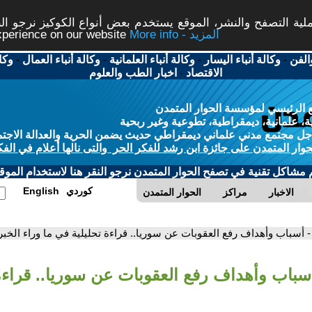
ة التصفح والنشر، الموقع يستخدم بعض أنواع الكوكيز نرجو النق
More info - المزيد
experience on our website
الفن
-
وكالة أنباء اليسار
-
وكالة أنباء العلمانية
-
وكالة أنباء العمال
-
وكا
الاقتصاد
-
اخبار الطب والعلوم
 الرئيسي لمؤسسة الحوار المتمدن
، علمانية، ديمقراطية، تطوعية وغير ربحية
ل مجتمع مدني علماني ديمقراطي حديث يضمن الحرية والعدالة الاجتم
حوار المتمدن على جائزة ابن رشد للفكر الحر والتى نالها أعلام في الفك
م مشاكل تقنية في تصفح الحوار المتمدن نرجو النقر هنا لاستخدام الموقع
كوردي
English
الاخبار
مراكز
الحوار المتمدن
- أسباب وأهداف رفع العقوبات عن سوريا.. قراءة تحليلية في ما وراء الخبر
أسباب وأهداف رفع العقوبات عن سوريا.. قراءة