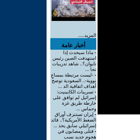
المزيد.....
أخبار عامة
-
ماذا سيحدث إذا
استهدفت الصين رئيس
تايوان؟.. شاهد تدريبات
تحا ...
-
-ليست مرتبطة بمساعٍ
نووية-.. السعودية توضح
أهداف اتفاقية الد ...
-
تسريبات الكابينيت:
إسرائيل لم توافق على
خارطة طريق غزة
وحماس ...
-
إيران تستنزف أوراق
الضغط الأمريكية؟.. قائد
إسرائيلي سابق يحذ ...
-
قتلى ومصابون في
هجوم جديد نسب