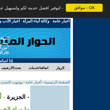
موافق - OK
لتوفير افضل خدمة لكم ولتسهيل عملي
أخبار عامة
-
وكالة أنباء المرأة
-
اخبار الأدب و
الموقع
يسارية
"من أج
حاز ال
إذا لديك
الزوار
اضافة/خدمات
بحث/الارشيف
الصفحة الرئيسية
-
أخبار عامة
-
يوتيوب التمدن
- الجزيرة
- 
ما وراء الخبر