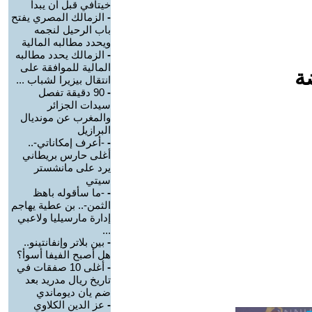
خيتافي قبل أن يبدأ
-
الزمالك المصري يفتح
باب الرحيل لنجمه
ويحدد مطالبه المالية
-
الزمالك يحدد مطالبه
المالية للموافقة على
ة
انتقال بيزيرا لشباب ...
-
90 دقيقة تفصل
سيدات الجزائر
والمغرب عن مونديال
البرازيل
-
-أعرف إمكاناتي-..
أغلى حارس بريطاني
يرد على مانشستر
سيتي
-
-ما سأقوله باهظ
الثمن-.. بن عطية يهاجم
إدارة مارسيليا ولاعبي
...
-
بين بلاتر وإنفانتينو..
هل أصبح الفيفا أسوأ؟
-
أغلى 10 صفقات في
تاريخ ريال مدريد بعد
ضم يان ديوماندي
-
عز الدين الكلاوي