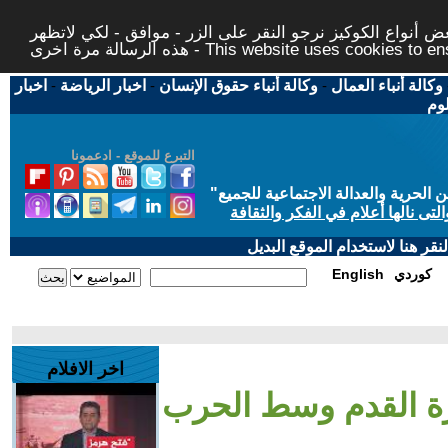
 أنواع الكوكيز نرجو النقر على الزر - موافق - لكي لاتظهر
This website uses cookies to ensure you ge
وكالة أنباء العمال
-
وكالة أنباء حقوق الإنسان
-
اخبار الرياضة
-
اخبار
لوم
التبرع للموقع - ادعمونا
حرية والعدالة الاجتماعية للجميع
"
تى نالها أعلام في الفكر والثقافة
قر هنا لاستخدام الموقع البديل
كوردي
English
اخر الافلام
رة القدم وسط الحرب