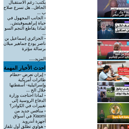
يكتب: رغم الاستقبال
الحافل.. هل تسرع صلاح
ب ...
-
الجانب المجهول في
حياة إبراهيموفيتش..
لماذا يقاطع النجم السو
...
-
الجزائري إسماعيل بن
ناصر يودع جماهير ميلان
برسالة مؤثرة
المزيد.....
احدث الأخبار المهمة
-
إيران تعرض -حطام
طائرات أمريكية
وإسرائيلية- أسقطتها
خلال الح ...
-
لماذا احتاجت وزارة
الدفاع الروسية إلى
تغييرات في الكوادر؟
-
منافس جديد من
Xiaomi في أسواق
أجهزة أندرويد
-
هواوي تطلق أول تلفاز