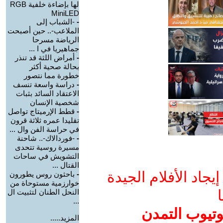
لها بإضاءة خلفية RGB
MiniLED
-
-الشباب إلى
الملاعب-.. حين أصبحت
الرياضة مسرحا
جماهيريا في ا ...
-
أمراض اللثة قد تنذر
بحالة صحية أكثر
خطورة مما نتصور
-
دراسة واسعة تنسف
الاعتقاد السائد بثبات
شخصية الإنسان
-
قطط الإرميتاج تواصل
تقليدا عمره ثلاثة قرون
في حراسة الفن وال ...
-
-فوردالاك-.. شاحنة
مسيرة روسية تتحدى
التشويش في ساحات
القتال ...
جاد الأفلام الجيدة
-
باحثون روس يطورون
خوارزمية مستوحاة من
ا
النحل الطنان لتثبيت ال
...
وتيوب التمدن
المزيد.....