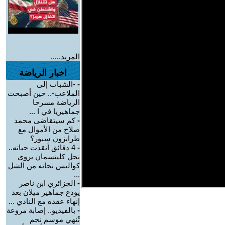
المزيد.....
اخبار الرياضة
-
-الشباب إلى
الملاعب-.. حين أصبحت
الرياضة مسرحا
جماهيريا في ا ...
-
كم سيتقاضى محمد
صلاح من الأموال مع
طرابزون سبور؟
-
4 دقائق أنقذت حياته..
نجل كلينسمان يروي
كواليس نجاته من الشل
...
-
الجزائري ابن ناصر
يودع جماهير ميلان بعد
إنهاء عقده مع النادي ...
-
بالفيديو.. إصابة مروعة
تُنهي موسم نجم