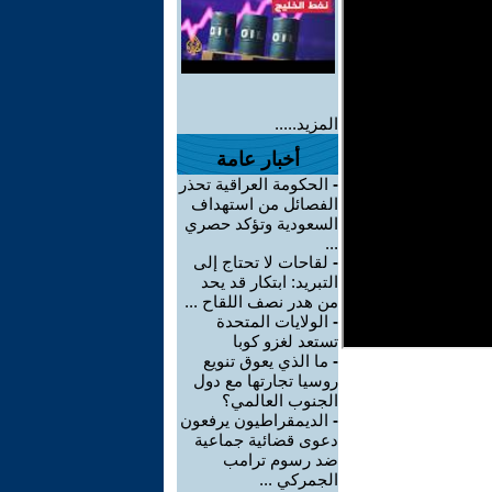
المزيد.....
أخبار عامة
-
الحكومة العراقية تحذر
الفصائل من استهداف
السعودية وتؤكد حصري
...
-
لقاحات لا تحتاج إلى
التبريد: ابتكار قد يحد
من هدر نصف اللقاح ...
-
الولايات المتحدة
تستعد لغزو كوبا
-
ما الذي يعوق تنويع
روسيا تجارتها مع دول
الجنوب العالمي؟
-
الديمقراطيون يرفعون
دعوى قضائية جماعية
ضد رسوم ترامب
الجمركي ...