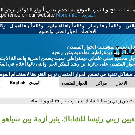
ة التصفح والنشر، الموقع يستخدم بعض أنواع الكوكيز نرجو النق
More info - المزيد
experience on our website
الفن
-
وكالة أنباء اليسار
-
وكالة أنباء العلمانية
-
وكالة أنباء العمال
-
وكا
الاقتصاد
-
اخبار الطب والعلوم
 الرئيسي لمؤسسة الحوار المتمدن
، علمانية، ديمقراطية، تطوعية وغير ربحية
ل مجتمع مدني علماني ديمقراطي حديث يضمن الحرية والعدالة الاجتم
حوار المتمدن على جائزة ابن رشد للفكر الحر والتى نالها أعلام في الفك
م مشاكل تقنية في تصفح الحوار المتمدن نرجو النقر هنا لاستخدام الموقع
كوردي
English
الاخبار
مراكز
الحوار المتمدن
- تعيين زيني رئيسا للشاباك يثير أزمة بين نتنياهو والقضاء
عيين زيني رئيسا للشاباك يثير أزمة بين نتنياهو 