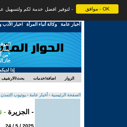
موافق - OK
لتوفير افضل خدمة لكم ولتسهيل عملي
أخبار عامة
-
وكالة أنباء المرأة
-
اخبار الأدب و
الموقع
يسارية
"من أج
حاز ال
إذا لديك
الزوار
اضافة/خدمات
بحث/الارشيف
الصفحة الرئيسية
-
أخبار عامة
-
يوتيوب التمدن
- الجزيرة
- ت
2025 / 5 / 24