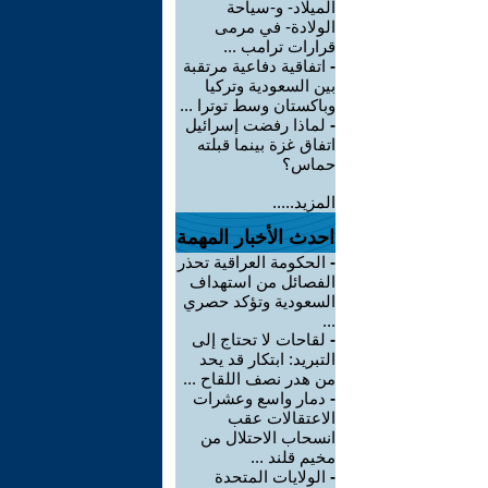
الميلاد- و-سياحة
الولادة- في مرمى
قرارات ترامب ...
-
اتفاقية دفاعية مرتقبة
بين السعودية وتركيا
وباكستان وسط توترا ...
-
لماذا رفضت إسرائيل
اتفاق غزة بينما قبلته
حماس؟
المزيد.....
احدث الأخبار المهمة
-
الحكومة العراقية تحذر
الفصائل من استهداف
السعودية وتؤكد حصري
...
-
لقاحات لا تحتاج إلى
التبريد: ابتكار قد يحد
من هدر نصف اللقاح ...
-
دمار واسع وعشرات
الاعتقالات عقب
انسحاب الاحتلال من
مخيم قلند ...
-
الولايات المتحدة