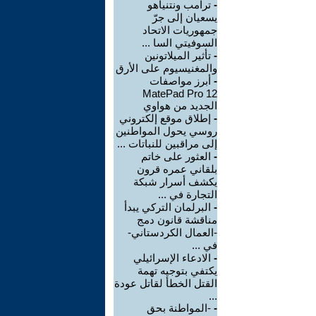
-
ترامب ونتنياهو
يسعيان إلى جرّ
جمهوريات الاتحاد
السوفيتي السا ...
-
تأثير الميلاتونين
والمغنيسيوم على الأرق
-
أبرز مواصفات
MatePad Pro 12
الجديد من هواوي
-
إطلاق موقع إلكتروني
روسي يحول المواطنين
إلى مراقبين للنباتات ...
-
العثور على خاتم
بلقاني عمره قرون
يكشف أسرار شبكة
التجارة في ...
-
البرلمان التركي يبدأ
مناقشة قانون دمج
-العمال الكردستاني-
في ...
-
الادعاء الإسرائيلي
يكتفي بتوجيه تهمة
القتل الخطأ لقاتل عودة
...
-
-المواطنة بحق