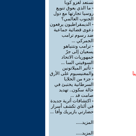
تستعد لغزو كوبا
-
ما الذي يعوق تنويع
روسيا تجارتها مع دول
الجنوب العالمي؟
-
الديمقراطيون يرفعون
دعوى قضائية جماعية
ضد رسوم ترامب
الجمركي ...
-
ترامب ونتنياهو
يسعيان إلى جرّ
جمهوريات الاتحاد
السوفيتي السا ...
-
تأثير الميلاتونين
ا
والمغنيسيوم على الأرق
-
جزء من الخلايا
السرطانية يختبئ في
حالة سكون.. تهديد
صامت قد ...
-
اكتشافات أثرية جديدة
في ألتاي تكشف أسرار
حضارتي بازيريك وأفا ...
المزيد.....
المزيد.....