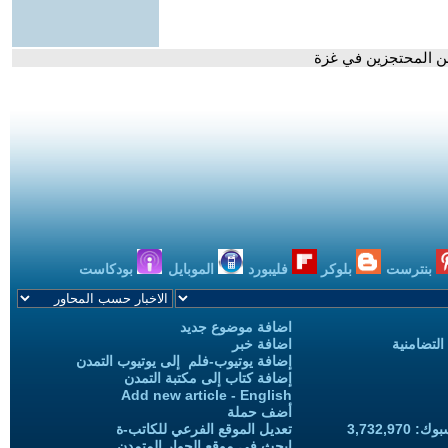
عن المحتجزين في غزة
بنترست
بلوكر
فليبورد
الموبايل
بودكاست
اضافة موضوع جديد
التضامنية
اضافة خبر
إضافة يوتيوب-فلم إلى يوتيوب التمدن
إضافة كتاب إلى مكتبة التمدن
Add new article - English
أضف حملة
3,732,97
تعديل الموقع الفرعي للكاتب-ة
ابحث في موقع الحوار المتمدن