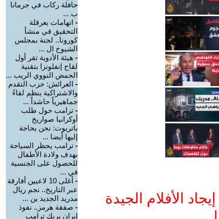
حافلة ركاب في جرمانا
ب ...
-
اتهامات بعرقلة
التحقيق في منشأ
كورونا.. لجنة بمجلس
الشيوخ ال ...
-
هيئة الأدوية تقر أول
لقاح إنفلونزا بتقنية
الحمض النووي الريب ...
-
العرائش: حزب التقدم
والاشتراكية ينظم لقاءً
جماهيرياً حاشداً ...
-
ترامب حول طلب
أوكرانيا صواريخ
باتريوت: نحن بحاجة
إليها أيضا ...
-
ترامب يحظر السياحة
بهدف ولادة الأطفال
للحصول على الجنسية
في ...
-
أغلى 10 لاعبين أفارقة
عبر التاريخ.. نجم ريال
جاد الأفلام الجيدة
مدريد الجديد ين ...
-
صفقة هرمز.. نفوذ
ا
إيران يربك ترامب