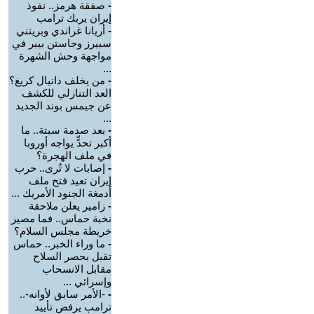
-
صفقة هرمز.. نفوذ
إيران يربك ترامب
-
أريانا غراندي وبريتني
سبيرز وجاستن بيبر في
مواجهة وحش الشهرة
...
-
من يخلف دانيال كريغ؟
العد التنازلي للكشف
عن جيمس بوند الجديد
...
-
بعد صدمة سبتة.. ما
أكبر تحدٍّ يواجه أوروبا
في ملف الهجرة؟
-
إصابات لا تُرى.. حرب
إيران تعيد فتح ملف
أدمغة الجنود الأمريك ...
-
زامير يعلن ملاحقة
نخبة حماس.. فما مصير
خريطة مجلس السلام؟
-
ما وراء الخبر.. حماس
تقبل بحصر السلاح
مقابل الانسحاب
وإسرائي ...
-
-الأمر سابق لأوانه-..
ترامب يرفض تأييد