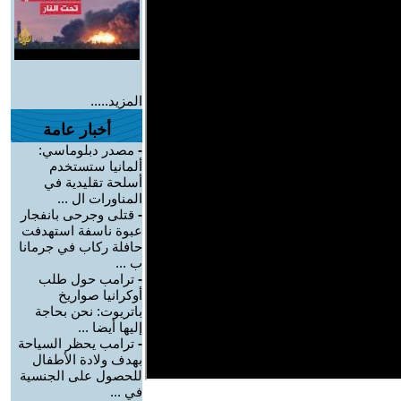
المزيد.....
أخبار عامة
-
مصدر دبلوماسي:
ألمانيا ستستخدم
أسلحة تقليدية في
المناورات ال ...
-
قتلى وجرحى بانفجار
عبوة ناسفة استهدفت
حافلة ركاب في جرمانا
ب ...
-
ترامب حول طلب
أوكرانيا صواريخ
باتريوت: نحن بحاجة
إليها أيضا ...
-
ترامب يحظر السياحة
بهدف ولادة الأطفال
للحصول على الجنسية
في ...