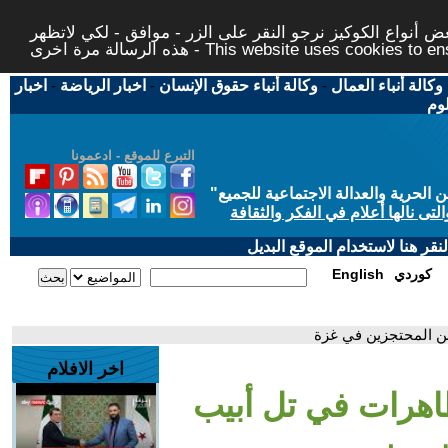
 أنواع الكوكيز نرجو النقر على الزر - موافق - لكي لاتظهر
This website uses cookies to ensure you ge
وكالة أنباء العمال
-
وكالة أنباء حقوق الإنسان
-
اخبار الرياضة
-
اخبار
لوم
التبرع للموقع - ادعمونا
حرية والعدالة الاجتماعية للجميع
"
تى نالها أعلام في الفكر والثقافة
قر هنا لاستخدام الموقع البديل
كوردي
English
عن المحتجزين في غزة
اخر الافلام
اهرات في تل أبيب