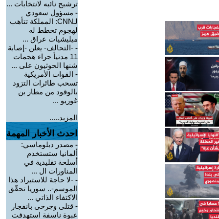
ترشيح نائبه لانتخابات ...
-
مسؤول سعودي
لـCNN: المملكة تتأهب
لهجوم تخطط له
ميليشيات عراق ...
-
-التحالف- يعلن -إصابة
11 مدنياً جراء هجمات
شنها الحوثيون على ...
-
القوات الأمريكية
تسحب طائرات التزود
بالوقود من مطار بن
غوريو ...
المزيد.....
احدث الأخبار المهمة
-
مصدر دبلوماسي:
ألمانيا ستستخدم
أسلحة تقليدية في
المناورات ال ...
-
-لا حاجة للاستيراد هذا
الموسم-.. سوريا تحقّق
الاكتفاء الذاتي ...
-
قتلى وجرحى بانفجار
عبوة ناسفة استهدفت