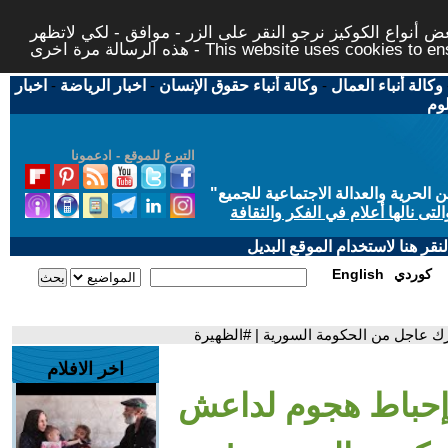
 أنواع الكوكيز نرجو النقر على الزر - موافق - لكي لاتظهر
This website uses cookies to ensure you ge
وكالة أنباء العمال
-
وكالة أنباء حقوق الإنسان
-
اخبار الرياضة
-
اخبار
لوم
التبرع للموقع - ادعمونا
حرية والعدالة الاجتماعية للجميع
"
تى نالها أعلام في الفكر والثقافة
قر هنا لاستخدام الموقع البديل
كوردي
English
رك عاجل من الحكومة السورية | #الظهيرة
اخر الافلام
إحباط هجوم لداعش