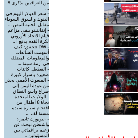
من العراقيين بذكرى 8
...
-
سعر الدولار اليوم في
البنوك والسوق السوداء
مقابل الجنيه المص ...
-
إنفانتينو ينفي مزاعم
قيام الاتحاد الأوروبي
لكرة القدم بدفع أ ...
-
DW تتحقق: كيف
أسهمت الشائعات
والمعلومات المضللة
في أزمة سبتة ...
-
القطط.. كائنات
صغيرة بأسرار كبيرة
-
المبعوث الأممي يحذر
من عودة اليمن إلى
صراع واسع النطاق
-
الولايات المتحدة..
نجاة 8 أطفال من
اقتحام سيارة سيدة
مسنة لف ...
-
-نيويورك تايمز-:
واشنطن تبحث عن
زعيم براغماتي بين
المسؤولين ...