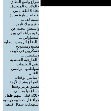
صراع واسع النطاق
-
الولايات المتحدة..
نجاة 8 أطفال من
اقتحام سيارة سيدة
مسنة لف ...
-
-نيويورك تايمز-:
واشنطن تبحث عن
زعيم براغماتي بين
المسؤولين ...
-
الدفاع الروسية: إصابة
مصنع ومستودع
عسكريين في كييف
وسفينتين ...
-
الخارجية الفنلندية
تبقي التعليمات
لمواطنيها الراغبين
بالقتال ...
-
مباشر: توقعات
بانفراج وشيك لأزمة
مضيق هرمز وسط
مساع دبلوماسي ...
-
ثلاثة قتلى بينهم طفل
جراء غارات جوية روسية
استهدفت شمال كييف
...