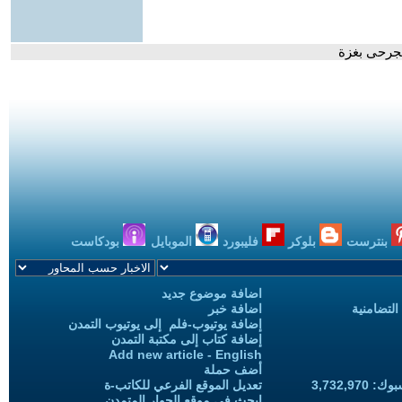
لجرحى بغزة
بنترست
بلوكر
فليبورد
الموبايل
بودكاست
اضافة موضوع جديد
التضامنية
اضافة خبر
إضافة يوتيوب-فلم إلى يوتيوب التمدن
إضافة كتاب إلى مكتبة التمدن
Add new article - English
أضف حملة
3,732,97
تعديل الموقع الفرعي للكاتب-ة
ابحث في موقع الحوار المتمدن