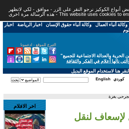
 أنواع الكوكيز نرجو النقر على الزر - موافق - لكي لاتظهر
This website uses cookies to ensure you ge
وكالة أنباء العمال
-
وكالة أنباء حقوق الإنسان
-
اخبار الرياضة
-
اخبار
لوم
التبرع للموقع - ادعمونا
حرية والعدالة الاجتماعية للجميع
"
تى نالها أعلام في الفكر والثقافة
قر هنا لاستخدام الموقع البديل
كوردي
English
لجرحى بغزة
اخر الافلام
 لإسعاف لنقل