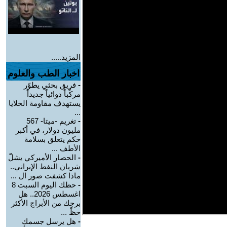
المزيد.....
اخبار الطب والعلوم
-
فريق بحثي يطوّر
مركّباً دوائياً جديداً
يستهدف مقاومة الخلايا
...
-
تغريم -ميتا- 567
مليون دولار، في أكبر
حكم يتعلق بسلامة
الأطف ...
-
الحصار الأميركي يشلّ
شريان النفط الإيراني..
ماذا كشفت صور ال ...
-
حظك اليوم السبت 8
اغسطس 2026.. هل
برجك من الأبراج الأكثر
حظً ...
-
هل يرسل جسمك