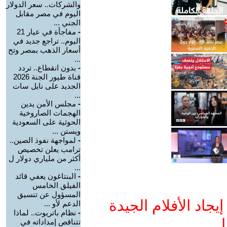
والشركات.. سعر الدولار
اليوم في مصر مقابل
الجني ...
-
مفاجأة في عيار 21
اليوم.. تراجع جديد في
أسعار الذهب بمصر وتح
...
-
بدون انقطاع.. تردد
قناة طيور الجنة 2026
الجديد على نايل سات
...
-
مجلس الأمن يدين
الهجمات الصاروخية
الحوثية على السعودية
ويستن ...
-
لمواجهة نفوذ الصين..
ترامب يعلن تخصيص
أكثر من ملياري دولار ل
...
-
البنتاغون يعفي قائد
الفيلق الخامس
المسؤول عن تنسيق
جاد الأفلام الجيدة
الدعم لأو ...
-
نظام باتريوت.. لماذا
ا
تتناقص إمداداته في