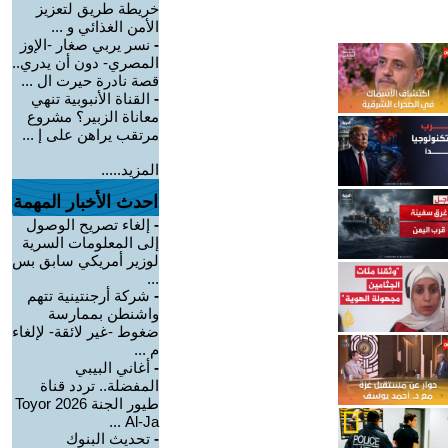
خريطة طريق لتعزيز
الأمن الغذائي و ...
-
نسر يربي صغار -الإوز
المصري- دون أن يدري..
قصة نادرة حيرت ال ...
-
القناة الأنبوبية تنهي
معاناة الزبير؟ مشروع
مرتقب يراهن على إ ...
المزيد.....
احدث الأخبار المهمة
-
إلغاء تصريح الوصول
إلى المعلومات السرية
لوزير أمريكي سابق بس
...
-
شركة أرجنتينية تتهم
واشنطن بممارسة
ضغوط -غير لائقة- لإلغاء
م ...
-
أغاني البيبي
المفضلة.. تردد قناة
طيور الجنة 2026 Toyor
Al-Ja ...
-
تحديث البنوك