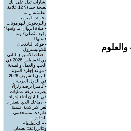
إشارات تدل على أنك
بصحة جيدة؟ 12 علامة
مطمئنة ل ...
-
فوائد الميرمية
والبردقوش للهرمونات
-
صلاة الزوال: ما وقتها؟
وكيف تُصلّى؟ وما
فضلها؟
-
فوائد الباذنجان
والعلوم
للكوليسترول
-
حظك الأسبوع الثاني
من أغسطس 2026 في
الحب والعمل والصحة
-
موعد إجازة المولد
النبوي الشريف 2026
في الدول العربية
-
كاميرا ترصد زلزالًا
يضرب غرفة عمليات
في اليابان أثناء إجراء ...
-
-دماغك الذي يتعفن-..
لغز أكبر كذبة علمية
طاردت مستخدمي
الشاش ...
-
«التخطيط»
و«الزراعة» تضعان