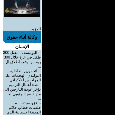
المزيد.....
وكالة أنباء حقوق
الإنسان
-
-اليونيسف-: مقتل 300
طفل في غزة خلال 300
يوم من وقف إطلاق ال
...
-
نائب وزير الداخلية
البولندي: الهجمات على
المهاجرين الأوكراني ...
-
بطء أعمال الترميم
يؤخر عودة النازحين إلى
مدينة صيدا جنوبي لب
...
-
-غزو سبتة-... ما
خلفيات خطاب حاكم
المدينة الإسبانية الذي