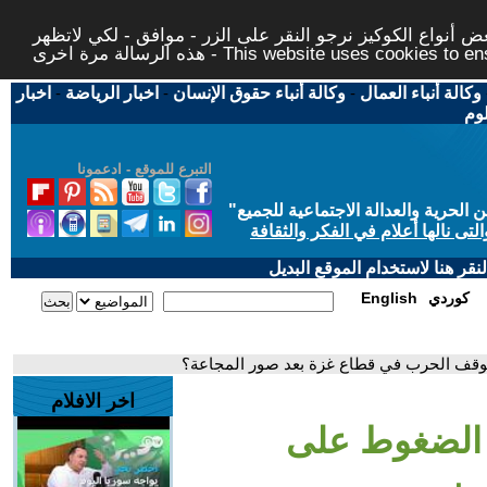
 أنواع الكوكيز نرجو النقر على الزر - موافق - لكي لاتظهر
This website uses cookies to ensure you ge
وكالة أنباء العمال
-
وكالة أنباء حقوق الإنسان
-
اخبار الرياضة
-
اخبار
لوم
التبرع للموقع - ادعمونا
حرية والعدالة الاجتماعية للجميع
"
تى نالها أعلام في الفكر والثقافة
قر هنا لاستخدام الموقع البديل
كوردي
English
وقف الحرب في قطاع غزة بعد صور المجاعة؟
اخر الافلام
 الضغوط على