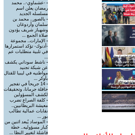
-
-عشماوي-.. محمد
رمضان يعلن اسم
مسلسله الجديد
-
بالصور.. محمد بن
سلمان وأردوغان
وشهباز شريف يؤدون
صلاة الجمع ...
-
الإمارات.. مجموعة
-أدنوك- تؤكد استمرارها
في تلبية متطلبات عم
...
-
ناشط سوداني يكشف
عن شبكة تجنيد
مواطنيه في ليبيا للقتال
بأوكر ...
-
14 جريحاً في تفجير
حافلة جرمانا، وتحقيقات
لكشف المسؤولين
-
كلفة الصراع تضرب
معيشة البريطانيين..
نقابات عمالية تطالب
بور ...
-
الموساد يُبعد اثنين من
كبار مسؤوليه.. خطة
فاشلة لتغيير النظا ...