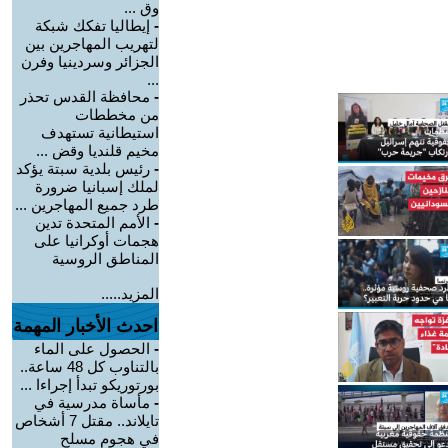
وق ...
-
إيطاليا تفكك شبكة
لتهريب المهاجرين بين
الجزائر وسردينيا وفرن
...
-
محافظة القدس تحذر
من مخططات
استيطانية تستهدف
مخيم قلنديا وقض ...
-
رئيس بلدية سبتة يؤكد
لملك إسبانيا ضرورة
طرد جميع المهاجرين ...
-
الأمم المتحدة تدين
هجمات أوكرانيا على
المناطق الروسية
المزيد.....
احدث الأخبار المهمة
-
الحصول على الماء
بالتناوب كل 48 ساعة..
بورتوريكو تبدأ إجراءا ...
-
مأساة مدرسية في
تايلاند.. مقتل 7 أشخاص
في هجوم مسلح