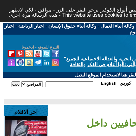
 أنواع الكوكيز نرجو النقر على الزر - موافق - لكي لاتظهر
This website uses cookies to ensure you ge
وكالة أنباء العمال
-
وكالة أنباء حقوق الإنسان
-
اخبار الرياضة
-
اخبار
لوم
التبرع للموقع - ادعمونا
حرية والعدالة الاجتماعية للجميع
"
تى نالها أعلام في الفكر والثقافة
قر هنا لاستخدام الموقع البديل
كوردي
English
اخر الافلام
افيين داخل