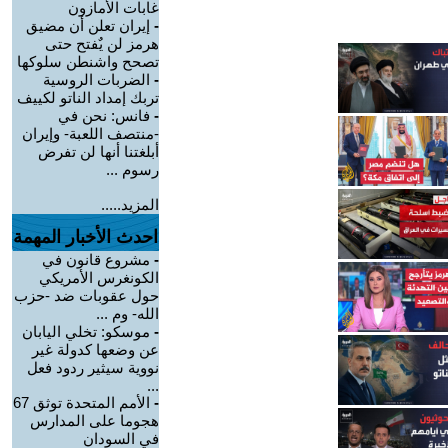
غابات الأمازون
-
إيران تعلن أن مضيق
هرمز لن يٌفتح حتى
تصحح واشنطن سلوكها
-
الضربات الروسية
تربك إمداد الناتو لكييف
-
فانس: نحن في
-منتصف اللعبة- وإيران
أبلغتنا أنها لن تفرض
رسوم ...
المزيد.....
احدث الأخبار المهمة
-
مشروع قانون في
الكونغرس الأمريكي
حول عقوبات ضد -حزب
الله- وم ...
-
موسكو: تخلي اليابان
عن وضعها كدولة غير
نووية سيثير ردود فعل
...
-
الأمم المتحدة توثق 67
هجوما على المدارس
في السودان