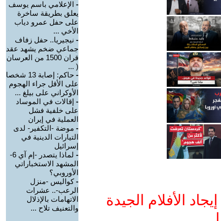
-
الإعلامي باسم يوسف
يعلق بطريقة ساخرة
على حفل عمرو دياب
الأخي ...
-
نيجيريا.. حفل زفاف
جماعي ضخم يشهد عقد
قران 1500 من العرسان
( ...
-
حاكم: إصابة 13 شخصا
على الأقل جراء الهجوم
الأوكراني على بيلغ ...
-
إقالات في الموساد
على خلفية فشل
العملية في إيران
-
موضة -التكفير- لدى
التيارات الدينية في
إسرائيل
-
لماذا يتصدر -إم آي 6-
المشهد الاستخباراتي
الأوروبي؟
-
كواليس -منزل
الرعب-.. عشرات
جاد الأفلام الجيدة
الاتهامات بالإذلال
والتعنيف تلاح ...
ا