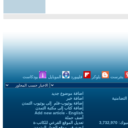
بنترست
بلوكر
فليبورد
الموبايل
بودكاست
اضافة موضوع جديد
التضامنية
اضافة خبر
إضافة يوتيوب-فلم إلى يوتيوب التمدن
إضافة كتاب إلى مكتبة التمدن
Add new article - English
أضف حملة
3,732,97
تعديل الموقع الفرعي للكاتب-ة
ابحث في موقع الحوار المتمدن