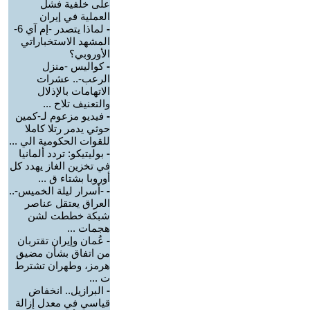
على خلفية فشل
العملية في إيران
-
لماذا يتصدر -إم آي 6-
المشهد الاستخباراتي
الأوروبي؟
-
كواليس -منزل
الرعب-.. عشرات
الاتهامات بالإذلال
والتعنيف تلاح ...
-
فيديو مزعوم لـ-كمين
حوثي يدمر رتلا كاملا
للقوات الحكومية الي ...
-
بوليتيكو: تردد ألمانيا
في تخزين الغاز يهدد كل
أوروبا بشتاء ق ...
-
-أسرار ليلة الخميس-..
العراق يعتقل عناصر
شبكة خططت لشن
هجمات ...
-
عُمان وإيران تقتربان
من اتفاق بشأن مضيق
هرمز، وطهران تشترط
ت ...
-
البرازيل.. انخفاض
قياسي في معدل إزالة