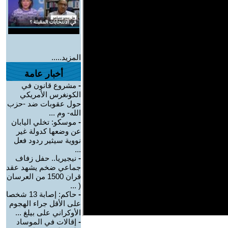
المزيد.....
أخبار عامة
-
مشروع قانون في
الكونغرس الأمريكي
حول عقوبات ضد -حزب
الله- وم ...
-
موسكو: تخلي اليابان
عن وضعها كدولة غير
نووية سيثير ردود فعل
...
-
نيجيريا.. حفل زفاف
جماعي ضخم يشهد عقد
قران 1500 من العرسان
( ...
-
حاكم: إصابة 13 شخصا
على الأقل جراء الهجوم
الأوكراني على بيلغ ...
-
إقالات في الموساد