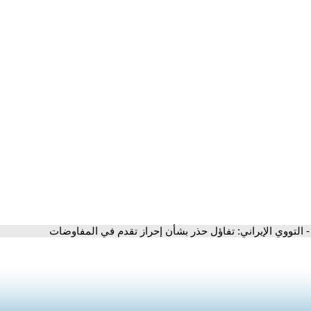
- التووي الإيراني: تفاؤل حذر بشأن إحراز تقدم في المفاوضات