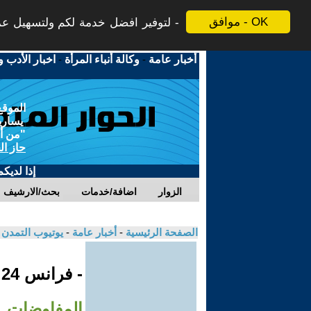
موافق - OK
لتوفير افضل خدمة لكم ولتسهيل عملي
أخبار عامة
-
وكالة أنباء المرأة
-
اخبار الأدب و
الموقع
يسارية
"من أج
حاز ال
إذا لديك
الزوار
اضافة/خدمات
بحث/الارشيف
الصفحة الرئيسية
-
أخبار عامة
-
يوتيوب التمدن
- فرانس 24
المفاوضات