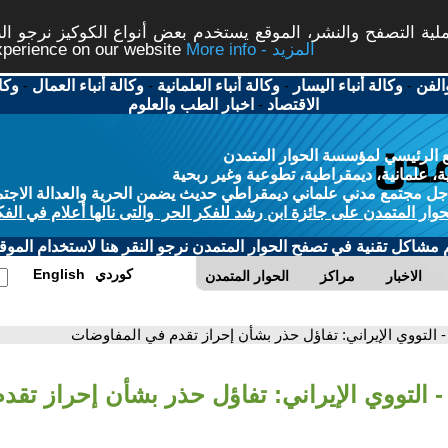
ة التصفح والنشر، الموقع يستخدم بعض أنواع الكوكيز نرجو النق
More info - المزيد
experience on our website
الفن
-
وكالة أنباء اليسار
-
وكالة أنباء العلمانية
-
وكالة أنباء العمال
-
وكا
الاقتصاد
-
اخبار الطب والعلوم
 الرئيسي لمؤسسة الحوار المتمدن
، علمانية، ديمقراطية، تطوعية وغير ربحية
ل مجتمع مدني علماني ديمقراطي حديث يضمن الحرية والعدالة الاجتم
حوار المتمدن على جائزة ابن رشد للفكر الحر والتى نالها أعلام في الفك
م مشاكل تقنية في تصفح الحوار المتمدن نرجو النقر هنا لاستخدام الموقع
كوردي
English
الاخبار
مراكز
الحوار المتمدن
- التووي الإيراني: تفاؤل حذر بشأن إحراز تقدم في المفاوضات
- التووي الإيراني: تفاؤل حذر بشأن إحراز تقد