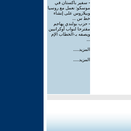
-
سفير باكستان في
موسكو: نعمل مع روسيا
وبيلاروس على إنشاء
خط س ...
-
حزب بولندي يهاجم
مقترحا لنواب أوكرانيين
ويصفه بـ-الخطاب الإم
...
المزيد.....
المزيد.....