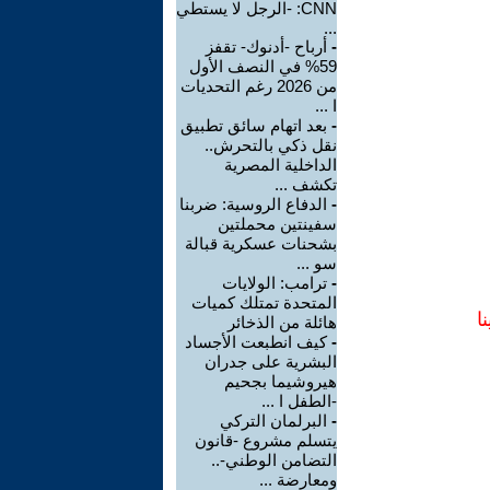
CNN: -الرجل لا يستطي
...
-
أرباح -أدنوك- تقفز
59% في النصف الأول
من 2026 رغم التحديات
ا ...
-
بعد اتهام سائق تطبيق
نقل ذكي بالتحرش..
الداخلية المصرية
تكشف ...
-
الدفاع الروسية: ضربنا
سفينتين محملتين
بشحنات عسكرية قبالة
سو ...
-
ترامب: الولايات
المتحدة تمتلك كميات
ا
هائلة من الذخائر
-
كيف انطبعت الأجساد
البشرية على جدران
هيروشيما بجحيم
-الطفل ا ...
-
البرلمان التركي
يتسلم مشروع -قانون
التضامن الوطني-..
ومعارضة ...