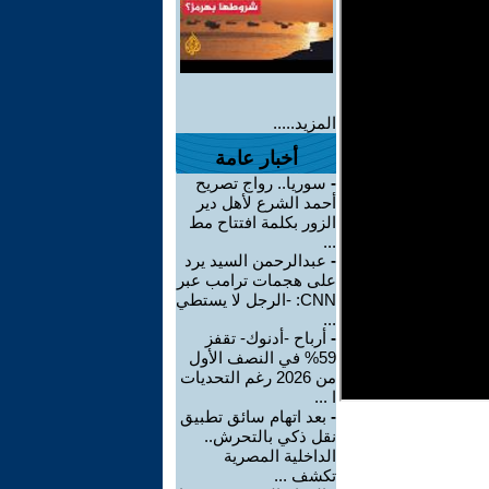
المزيد.....
أخبار عامة
-
سوريا.. رواج تصريح
أحمد الشرع لأهل دير
الزور بكلمة افتتاح مط
...
-
عبدالرحمن السيد يرد
على هجمات ترامب عبر
CNN: -الرجل لا يستطي
...
-
أرباح -أدنوك- تقفز
59% في النصف الأول
من 2026 رغم التحديات
ا ...
-
بعد اتهام سائق تطبيق
نقل ذكي بالتحرش..
الداخلية المصرية
تكشف ...