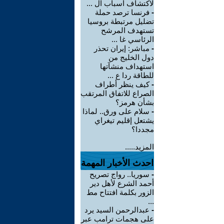
لاكتشاف أسباب ال ...
-
فرنسا ترصد حملة
تضليل مرتبطة بروسيا
تستهدف المرشح
الرئاسي غا ...
-
مباشر: إيران تحذر
دول الخليج من
استهداف منشآتها
للطاقة ردا ع ...
-
كيف ينظر أطراف
الصراع للاتفاق المرتقب
بشأن هرمز؟
-
سلام على ورق.. لماذا
يشتعل إقليم تيغراي
مجددا؟
المزيد.....
احدث الأخبار المهمة
-
سوريا.. رواج تصريح
أحمد الشرع لأهل دير
الزور بكلمة افتتاح مط
...
-
عبدالرحمن السيد يرد
على هجمات ترامب عبر