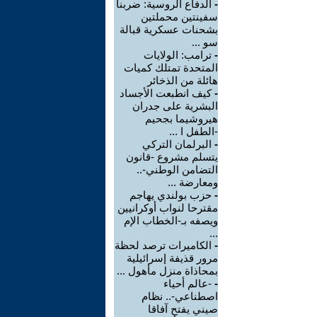
-
الدفاع الروسية: ضربنا
سفينتين محملتين
بشحنات عسكرية قبالة
سو ...
-
ترامب: الولايات
المتحدة تمتلك كميات
هائلة من الذخائر
-
كيف انطبعت الأجساد
البشرية على جدران
هيروشيما بجحيم
-الطفل ا ...
-
البرلمان التركي
يتسلم مشروع -قانون
التضامن الوطني-..
ومعارضة ...
-
حزب بولندي يهاجم
مقترحا لنواب أوكرانيين
ويصفه بـ-الخطاب الإم
...
-
الكاميرات ترصد لحظة
مرور قذيفة إسرائيلية
بمحاذاة منزل مأهول ...
-
-عالم أحياء
اصطناعي-.. نظام
صيني يفتح آفاقا