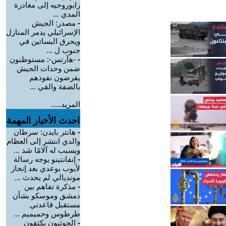
زابوروجيه إلى مغادرة
المدي ...
-
مصدر: الجيش
الإسرائيلي يدمر المنازل
ويحرق البساتين في
جنوب ل ...
-
-هآرتس-: مستوطنون
ضمن وحدات الجيش
يفرضون نفوذهم
بالضفة والقي ...
المزيد.....
احدث الأخبار المهمة
-
هانتر بايدن: سرطان
والدي انتشر إلى العظام
ويسبب له آلامًا شد ...
-
إنفانتينو يوجه رسالة
لأيوب بوعدي بعد إنجاز
مونديالي لم يحدث ...
-
مذكرة تفاهم بين
دمشق وموسكو بشأن
مستقبل قاعدتي
طرطوس وحميميم ...
-
الحوثيون يكثفون