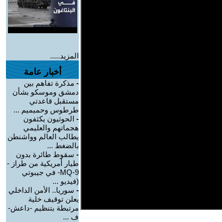
المزيد.....
أخبار عامة
-
مذكرة تفاهم بين
دمشق وموسكو بشأن
مستقبل قاعدتي
طرطوس وحميميم ...
-
الحوثيون يكثفون
هجماتهم والعليمي
يطالب العالم وواشنطن
بالضغط ...
-
سقوط طائرة بدون
طيار أمريكية من طراز -
MQ-9- في جيبوتي
(فيديو ...
-
سوريا.. الأمن الداخلي
يعلن توقيف خلية
مرتبطة بتنظيم -داعش-
ف ...