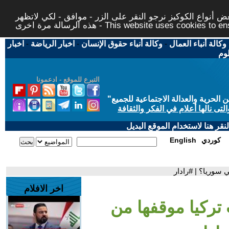
 أنواع الكوكيز نرجو النقر على الزر - موافق - لكي لاتظهر
This website uses cookies to ensure you ge
وكالة أنباء العمال
-
وكالة أنباء حقوق الإنسان
-
اخبار الرياضة
-
اخبار
لوم
التبرع للموقع - ادعمونا
حرية والعدالة الاجتماعية للجميع
"
تى نالها أعلام في الفكر والثقافة
قر هنا لاستخدام الموقع البديل
كوردي
English
 سوريا؟ | #رادار
اخر الافلام
 تركيا موقفها من