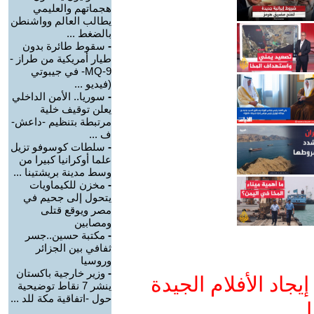
هجماتهم والعليمي
يطالب العالم وواشنطن
بالضغط ...
-
سقوط طائرة بدون
طيار أمريكية من طراز -
MQ-9- في جيبوتي
(فيديو ...
-
سوريا.. الأمن الداخلي
يعلن توقيف خلية
مرتبطة بتنظيم -داعش-
ف ...
-
سلطات كوسوفو تزيل
علما أوكرانيا كبيرا من
وسط مدينة بريشتينا ...
-
مخزن للكيماويات
يتحول إلى جحيم في
مصر ويوقع قتلى
ومصابين
-
مكتبة حسين..جسر
ثفافي بين الجزائر
وروسيا
-
وزير خارجية باكستان
جاد الأفلام الجيدة
ينشر 7 نقاط توضيحية
حول -اتفاقية مكة للد ...
ا