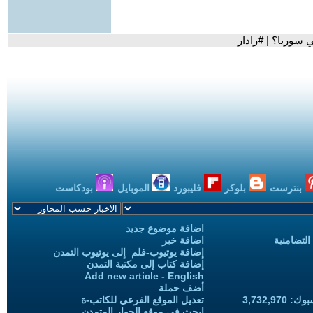
 سوريا؟ | #رادار
بنترست
بلوكر
فليبورد
الموبايل
بودكاست
اضافة موضوع جديد
التضامنية
اضافة خبر
إضافة يوتيوب-فلم إلى يوتيوب التمدن
إضافة كتاب إلى مكتبة التمدن
Add new article - English
أضف حملة
3,732,97
تعديل الموقع الفرعي للكاتب-ة
ابحث في موقع الحوار المتمدن