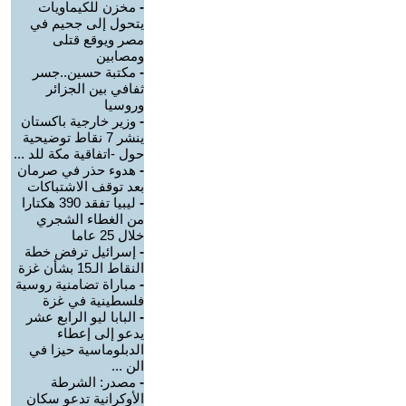
-
مخزن للكيماويات
يتحول إلى جحيم في
مصر ويوقع قتلى
ومصابين
-
مكتبة حسين..جسر
ثفافي بين الجزائر
وروسيا
-
وزير خارجية باكستان
ينشر 7 نقاط توضيحية
حول -اتفاقية مكة للد ...
-
هدوء حذر في صرمان
بعد توقف الاشتباكات
-
ليبيا تفقد 390 هكتارا
من الغطاء الشجري
خلال 25 عاما
-
إسرائيل ترفض خطة
النقاط الـ15 بشأن غزة
-
مباراة تضامنية روسية
فلسطينية في غزة
-
البابا ليو الرابع عشر
يدعو إلى إعطاء
الدبلوماسية حيزا في
الن ...
-
مصدر: الشرطة
الأوكرانية تدعو سكان