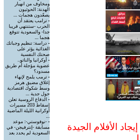
ومخاوف من انهيار
الهدنة: الحوثيون
يصعّدون هجمات ...
-
ترامب يعتقد أن
الحرب -ستنتهي قريبا
جدا- والسعودية تتوقع
هجما ...
-
دراسة: تنظيم وجباتك
الغذائية يؤثر على
صحتك النفسية
-
أوكرانيا والناتو..
عضوية مؤجلة أم طريق
مسدود؟
-
ترمب يلمح لإنهاء
إغلاق مضيق هرمز
وسط شكوك اقتصادية
حول جدية ...
-
الدفاع الروسية تعلن
إسقاط 203 مسيرات
أوكرانية الليلة الماضية
...
-
-نوفوستي-: موعد
جاد الأفلام الجيدة
مسابقة -إنترفيجن- في
السعودية لم يحدد بعد
ا