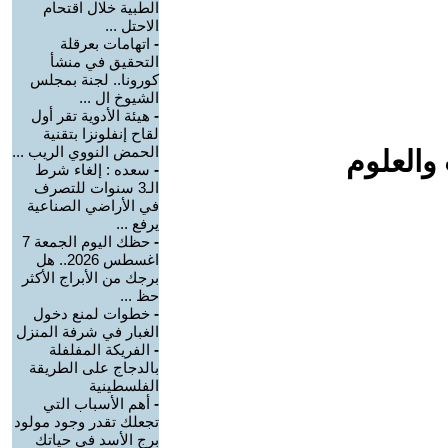
الطبية خلال اقتحام
الاحتل ...
-
اتهامات بعرقلة
التحقيق في منشأ
كورونا.. لجنة بمجلس
الشيوخ ال ...
-
هيئة الأدوية تقر أول
لقاح إنفلونزا بتقنية
الحمض النووي الريب ...
والعلوم
-
سعده : إلغاء شرط
الـ3 سنوات للتصرف
في الأراضي الصناعية
يرفع ...
-
حظك اليوم الجمعة 7
اغسطس 2026.. هل
برجك من الأبراج الأكثر
حظ ...
-
خطوات لمنع دخول
الغبار في شرفة المنزل
-
الفريكة المفلفلة
بالدجاج على الطريقة
الفلسطينية
-
أهم الأسباب التي
تجعلك تقدر وجود مولود
برج الأسد في حياتك