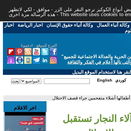
 أنواع الكوكيز نرجو النقر على الزر - موافق - لكي لاتظهر
This website uses cookies to ensure you ge
وكالة أنباء العمال
-
وكالة أنباء حقوق الإنسان
-
اخبار الرياضة
-
اخبار
لوم
التبرع للموقع - ادعمونا
حرية والعدالة الاجتماعية للجميع
"
تى نالها أعلام في الفكر والثقافة
قر هنا لاستخدام الموقع البديل
كوردي
English
ل أطفالها أشلاء متفحمين جراء قصف الاحتلال
اخر الافلام
لاء النجار تستقبل