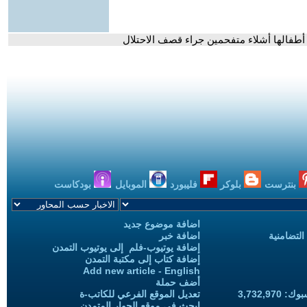
ل أطفالها أشلاء متفحمين جراء قصف الاحتلال
بنترست
بلوكر
فليبورد
الموبايل
بودكاست
اضافة موضوع جديد
التضامنية
اضافة خبر
إضافة يوتيوب-فلم إلى يوتيوب التمدن
إضافة كتاب إلى مكتبة التمدن
Add new article - English
أضف حملة
3,732,97
تعديل الموقع الفرعي للكاتب-ة
ابحث في موقع الحوار المتمدن