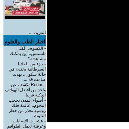
المزيد.....
اخبار الطب والعلوم
-
الكسوف الكلي
للشمس.. أين يمكنك
مشاهدته؟
-
جزء من الخلايا
السرطانية يختبئ في
حالة سكون.. تهديد
صامت قد ...
-
Redmi تكشف عن
واحد من أفضل الهواتف
الذكية قريبا
-
أضواء المدن تحجب
النجوم.. عالمة فلك
روسية تحذر من خطر
التلوث ...
-
عشرات الإصابات
وعرقلة لعمل الطواقم