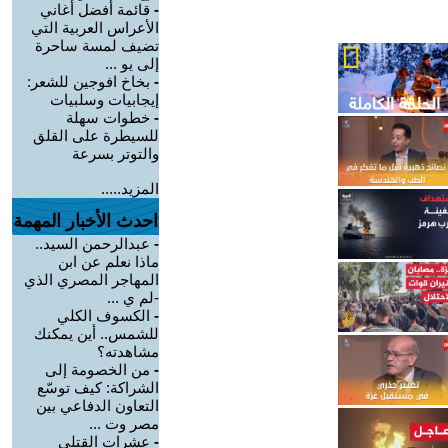
-
قائمة أفضل أغاني
الأعراس العربية التي
تضيف لمسة ساحرة
إلى يو ...
-
بخاخ افوجين للشعر:
إيجابيات وسلبيات
-
خطوات سهلة
للسيطرة على القلق
والتوتر بسرعة
المزيد.....
احدث الأخبار المهمة
-
عبدالرحمن السيد..
ماذا نعلم عن ابن
المهاجر المصري الذي
-لم ي ...
-
الكسوف الكلي
للشمس.. أين يمكنك
مشاهدته؟
-
من الخصومة إلى
الشراكة: كيف توسّع
التعاون الدفاعي بين
مصر وت ...
-
عشرات القتلى