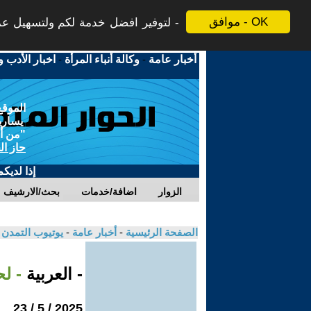
موافق - OK
لتوفير افضل خدمة لكم ولتسهيل عملي
أخبار عامة
-
وكالة أنباء المرأة
-
اخبار الأدب و
الموقع
يسارية
"من أج
حاز ال
إذا لديك
الزوار
اضافة/خدمات
بحث/الارشيف
الصفحة الرئيسية
-
أخبار عامة
-
يوتيوب التمدن
- العربية
- لحظا
2025 / 5 / 23