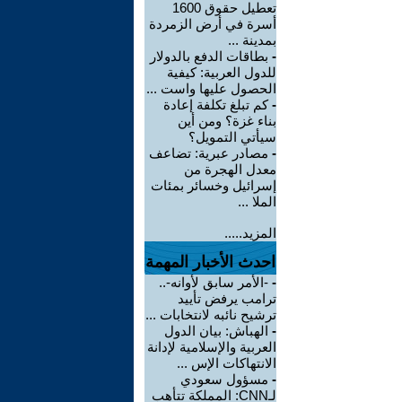
تعطيل حقوق 1600
أسرة في أرض الزمردة
بمدينة ...
-
بطاقات الدفع بالدولار
للدول العربية: كيفية
الحصول عليها واست ...
-
كم تبلغ تكلفة إعادة
بناء غزة؟ ومن أين
سيأتي التمويل؟
-
مصادر عبرية: تضاعف
معدل الهجرة من
إسرائيل وخسائر بمئات
الملا ...
المزيد.....
احدث الأخبار المهمة
-
-الأمر سابق لأوانه-..
ترامب يرفض تأييد
ترشيح نائبه لانتخابات ...
-
الهباش: بيان الدول
العربية والإسلامية لإدانة
الانتهاكات الإس ...
-
مسؤول سعودي
لـCNN: المملكة تتأهب