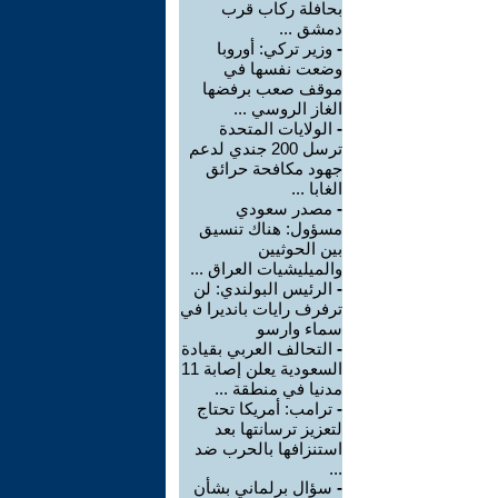
بحافلة ركاب قرب
دمشق ...
-
وزير تركي: أوروبا
وضعت نفسها في
موقف صعب برفضها
الغاز الروسي ...
-
الولايات المتحدة
ترسل 200 جندي لدعم
جهود مكافحة حرائق
الغابا ...
-
مصدر سعودي
مسؤول: هناك تنسيق
بين الحوثيين
والميليشيات العراق ...
-
الرئيس البولندي: لن
ترفرف رايات بانديرا في
سماء وارسو
-
التحالف العربي بقيادة
السعودية يعلن إصابة 11
مدنيا في منطقة ...
-
ترامب: أمريكا تحتاج
لتعزيز ترسانتها بعد
استنزافها بالحرب ضد
...
-
سؤال برلماني بشأن