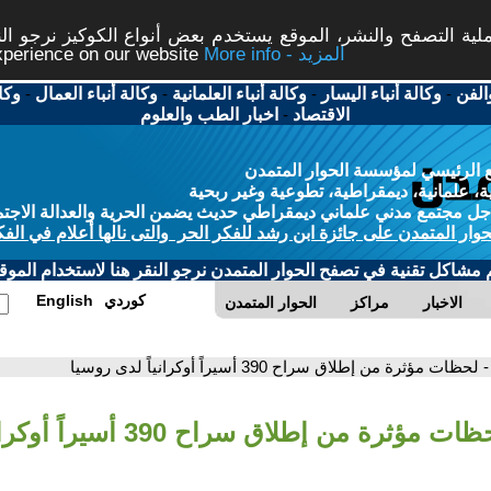
ة التصفح والنشر، الموقع يستخدم بعض أنواع الكوكيز نرجو النق
More info - المزيد
experience on our website
الفن
-
وكالة أنباء اليسار
-
وكالة أنباء العلمانية
-
وكالة أنباء العمال
-
وكا
الاقتصاد
-
اخبار الطب والعلوم
 الرئيسي لمؤسسة الحوار المتمدن
، علمانية، ديمقراطية، تطوعية وغير ربحية
ل مجتمع مدني علماني ديمقراطي حديث يضمن الحرية والعدالة الاجتم
حوار المتمدن على جائزة ابن رشد للفكر الحر والتى نالها أعلام في الفك
م مشاكل تقنية في تصفح الحوار المتمدن نرجو النقر هنا لاستخدام الموقع
كوردي
English
الاخبار
مراكز
الحوار المتمدن
- لحظات مؤثرة من إطلاق سراح 390 أسيراً أوكرانياً لدى روسيا
ت مؤثرة من إطلاق سراح 390 أسيراً أوكرانياً لدى روسيا