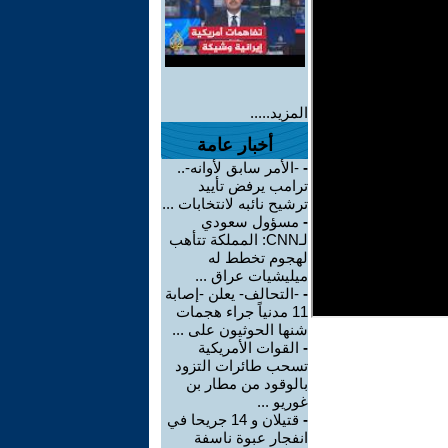
المزيد.....
أخبار عامة
-
-الأمر سابق لأوانه-..
ترامب يرفض تأييد
ترشيح نائبه لانتخابات ...
-
مسؤول سعودي
لـCNN: المملكة تتأهب
لهجوم تخطط له
ميليشيات عراق ...
-
-التحالف- يعلن -إصابة
11 مدنياً جراء هجمات
شنها الحوثيون على ...
-
القوات الأمريكية
تسحب طائرات التزود
بالوقود من مطار بن
غوريو ...
-
قتيلان و 14 جريحا في
انفجار عبوة ناسفة