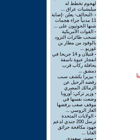
لهجوم تخطط له
ميليشيات عراق ...
-
-التحالف- يعلن -إصابة
11 مدنياً جراء هجمات
شنها الحوثيون على ...
-
القوات الأمريكية
تسحب طائرات التزود
بالوقود من مطار بن
غوريو ...
-
قتيلان و 14 جريحا في
انفجار عبوة ناسفة
بحافلة ركاب قرب
دمشق ...
ا
-
بيزيرا يكشف سبب
رفضه الرحيل عن
الزمالك المصري
-
وزير تركي: أوروبا
وضعت نفسها في
موقف صعب برفضها
الغاز الروسي ...
-
الولايات المتحدة
ترسل 200 جندي لدعم
جهود مكافحة حرائق
الغابا ...
-
مصدر سعودي