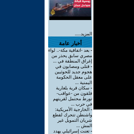
المزيد.....
أخبار عامة
-
بعد -اتفاقية مكة-.. لواء
مصري سابق يحذر من
إغراق المنطقة في ...
-
قتلى ومصابون في
هجوم جديد للحوثيين
على معقل الحكومة
اليمنية ...
-
سكان قرية بلغارية
قلقون من -عواقب-
تورط محتمل لقريتهم
في حرب ...
-
الخارجية الأمريكية:
واشنطن تتحرك لقطع
شريان التمويل غير
المش ...
-
تعنت إسرائيلي يهدد