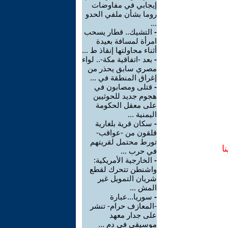
إيجابي في مفاوضات
روما بشأن ملفي الحدو
...
-
التشيك.. قطار يسحب
امرأة لمسافة بعيدة
أثناء محاولتها إنقاذ ط ...
-
بعد -اتفاقية مكة-.. لواء
مصري سابق يحذر من
إغراق المنطقة في ...
-
قتلى ومصابون في
هجوم جديد للحوثيين
على معقل الحكومة
اليمنية ...
-
سكان قرية بلغارية
قلقون من -عواقب-
تورط محتمل لقريتهم
ا
في حرب ...
-
الخارجية الأمريكية:
واشنطن تتحرك لقطع
شريان التمويل غير
المش ...
-
سوريا...عبارة
-المعازف حرام- تنشر
على جدار معهد
موسيقي في دم ...