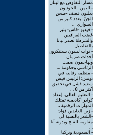
مسار التفاوض مع لبنان
-
اليمن.. الحوثيون
يعلنون قصف -صحن
الجنّ- بعدد كبير من
الصواري ...
-
فيديو -قاس- يثير
غضب العراقيين
والشرطة تصدر بيانا
بالتفاصيل ...
-
نواب ليبيون يستنكرون
أحداث صرمان
ويهاجمون صمت
الرئاسي وحكومة ...
-
منظمة رقابية في
تونس: الرئيس قيس
سعيد فشل في تحقيق
أكثر من 8 ...
-
التعليم العالي: إعداد
كوادر أكاديمية تمتلك
المهارات الرقمية ...
-
زين العابدين فؤاد:
-الشعر بالنسبة لي
مقاومة للقبح وبدونه أنا
...
-
السعودية وتركيا