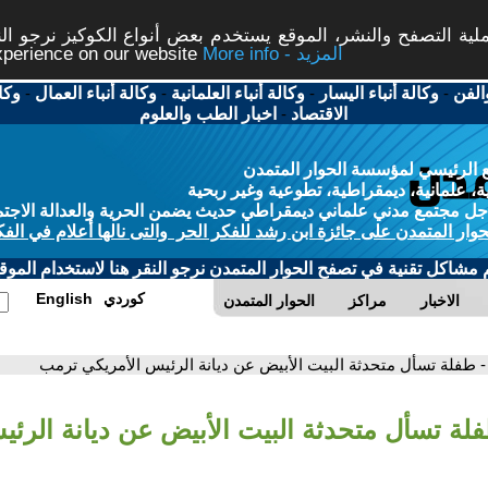
ة التصفح والنشر، الموقع يستخدم بعض أنواع الكوكيز نرجو النق
More info - المزيد
experience on our website
الفن
-
وكالة أنباء اليسار
-
وكالة أنباء العلمانية
-
وكالة أنباء العمال
-
وكا
الاقتصاد
-
اخبار الطب والعلوم
 الرئيسي لمؤسسة الحوار المتمدن
، علمانية، ديمقراطية، تطوعية وغير ربحية
ل مجتمع مدني علماني ديمقراطي حديث يضمن الحرية والعدالة الاجتم
حوار المتمدن على جائزة ابن رشد للفكر الحر والتى نالها أعلام في الفك
م مشاكل تقنية في تصفح الحوار المتمدن نرجو النقر هنا لاستخدام الموقع
كوردي
English
الاخبار
مراكز
الحوار المتمدن
- طفلة تسأل متحدثة البيت الأبيض عن ديانة الرئيس الأمريكي ترمب
فلة تسأل متحدثة البيت الأبيض عن ديانة الرئي