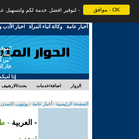
موافق - OK
لتوفير افضل خدمة لكم ولتسهيل عملي
أخبار عامة
-
وكالة أنباء المرأة
-
اخبار الأدب و
الموقع
يسارية
"من أج
حاز ال
إذا لديك
الزوار
اضافة/خدمات
بحث/الارشيف
الصفحة الرئيسية
-
أخبار عامة
-
يوتيوب التمدن
- العربية
- ط
ترمب