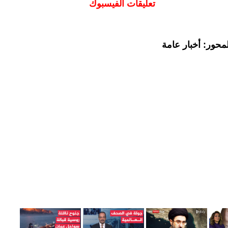
تعليقات الفيسبوك
محور: أخبار عامة