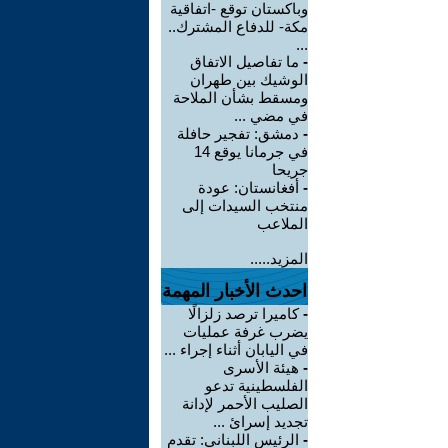
وباكستان توقع -اتفاقية
مكة- للدفاع المشترك..
...
-
ما تفاصيل الاتفاق
الوشيك بين طهران
ومسقط بشأن الملاحة
في مضي ...
-
دمشق: تفجير حافلة
في جرمانا يوقع 14
جريحا
-
أفغانستان: عودة
منتخب السيدات إلى
الملاعب
المزيد.....
احدث الأخبار المهمة
-
كاميرا ترصد زلزالًا
يضرب غرفة عمليات
في اليابان أثناء إجراء ...
-
هيئة الأسرى
الفلسطينية تدعو
الصليب الأحمر لإدانة
تجديد إسرائ ...
-
الرئيس اللبناني: تقدم