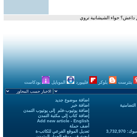
م داعش؟ حواء الشيشانية تروي
بنترست
بلوكر
فليبورد
الموبايل
بودكاست
اضافة موضوع جديد
التضامنية
اضافة خبر
إضافة يوتيوب-فلم إلى يوتيوب التمدن
إضافة كتاب إلى مكتبة التمدن
Add new article - English
أضف حملة
3,732,97
تعديل الموقع الفرعي للكاتب-ة
ابحث في موقع الحوار المتمدن