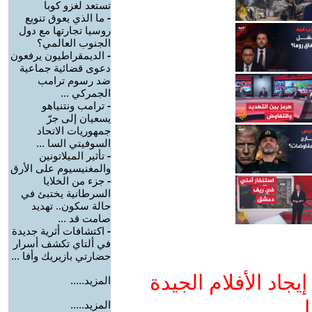
تستعد لغزو كوبا
-
ما الذي يعوق تنويع
روسيا تجارتها مع دول
الجنوب العالمي؟
-
الديمقراطيون يرفعون
دعوى قضائية جماعية
ضد رسوم ترامب
الجمركي ...
-
ترامب ونتنياهو
يسعيان إلى جرّ
جمهوريات الاتحاد
السوفيتي السا ...
-
تأثير الميلاتونين
والمغنيسيوم على الأرق
-
جزء من الخلايا
السرطانية يختبئ في
حالة سكون.. تهديد
صامت قد ...
-
اكتشافات أثرية جديدة
في ألتاي تكشف أسرار
حضارتي بازيريك وأفا ...
جاد الأفلام الجيدة
المزيد.....
ا
المزيد.....