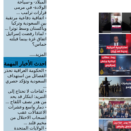
الميلاد- و-سياحة
الولادة- في مرمى
قرارات ترامب ...
-
اتفاقية دفاعية مرتقبة
بين السعودية وتركيا
وباكستان وسط توترا ...
-
لماذا رفضت إسرائيل
اتفاق غزة بينما قبلته
حماس؟
المزيد.....
احدث الأخبار المهمة
-
الحكومة العراقية تحذر
الفصائل من استهداف
السعودية وتؤكد حصري
...
-
لقاحات لا تحتاج إلى
التبريد: ابتكار قد يحد
من هدر نصف اللقاح ...
-
دمار واسع وعشرات
الاعتقالات عقب
انسحاب الاحتلال من
مخيم قلند ...
-
الولايات المتحدة