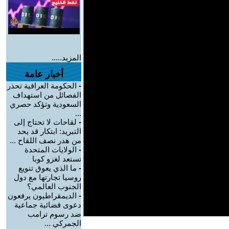
المزيد.....
أخبار عامة
-
الحكومة العراقية تحذر
الفصائل من استهداف
السعودية وتؤكد حصري
...
-
لقاحات لا تحتاج إلى
التبريد: ابتكار قد يحد
من هدر نصف اللقاح ...
-
الولايات المتحدة
تستعد لغزو كوبا
-
ما الذي يعوق تنويع
روسيا تجارتها مع دول
الجنوب العالمي؟
-
الديمقراطيون يرفعون
دعوى قضائية جماعية
ضد رسوم ترامب
الجمركي ...