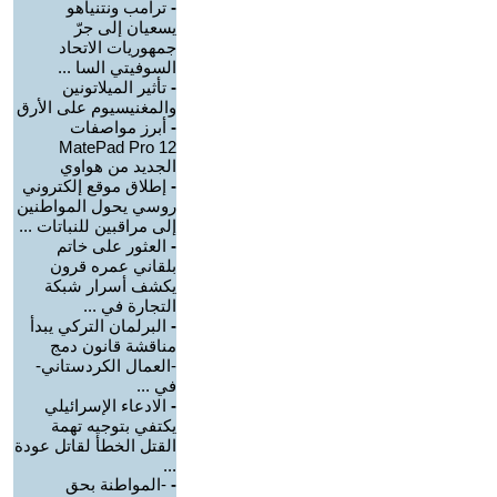
-
ترامب ونتنياهو
يسعيان إلى جرّ
جمهوريات الاتحاد
السوفيتي السا ...
-
تأثير الميلاتونين
والمغنيسيوم على الأرق
-
أبرز مواصفات
MatePad Pro 12
الجديد من هواوي
-
إطلاق موقع إلكتروني
روسي يحول المواطنين
إلى مراقبين للنباتات ...
-
العثور على خاتم
بلقاني عمره قرون
يكشف أسرار شبكة
التجارة في ...
-
البرلمان التركي يبدأ
مناقشة قانون دمج
-العمال الكردستاني-
في ...
-
الادعاء الإسرائيلي
يكتفي بتوجيه تهمة
القتل الخطأ لقاتل عودة
...
-
-المواطنة بحق