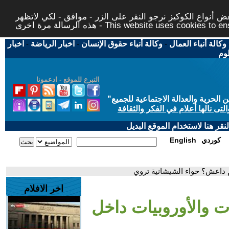
 أنواع الكوكيز نرجو النقر على الزر - موافق - لكي لاتظهر
This website uses cookies to ensure you ge
وكالة أنباء العمال
-
وكالة أنباء حقوق الإنسان
-
اخبار الرياضة
-
اخبار
لوم
التبرع للموقع - ادعمونا
حرية والعدالة الاجتماعية للجميع
"
تى نالها أعلام في الفكر والثقافة
قر هنا لاستخدام الموقع البديل
كوردي
English
م داعش؟ حواء الشيشانية تروي
اخر الافلام
 والأوروبيات داخل