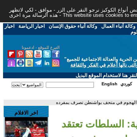
 أنواع الكوكيز نرجو النقر على الزر - موافق - لكي لاتظهر
This website uses cookies to ensure you ge
وكالة أنباء العمال
-
وكالة أنباء حقوق الإنسان
-
اخبار الرياضة
-
اخبار
لوم
التبرع للموقع - ادعمونا
حرية والعدالة الاجتماعية للجميع
"
تى نالها أعلام في الفكر والثقافة
قر هنا لاستخدام الموقع البديل
كوردي
English
نفذ الهجوم في متحف بواشنطن تصرف بمفرده
اخر الافلام
ية: السلطات تعتقد