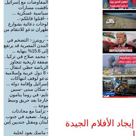
المفاوضات مع إسرائيل
ناقشت مسارات
سياسية عسكرية ...
-
-اقتلوا قاتلكم-..
لوحات دعائية بشوارع
طهران تدعو للانتقام من
...
-
-رويترز-: التضخم في
المدن المصرية قد يرتفع
إلى 15.6% بنهاية ...
-
محمد صلاح في تركيا..
صفقة تاريخية تتجاوز
الرياضة حظي انتقال ...
-
8 دول عربية وإسلامية
تدعو لوقف انتهاكات
إسرائيل وإقامة دولة ...
-
سكان مبنى -سبين
تايم- في روما ينامون
خارجا بعد حريق وسط
موجة ...
-
تزامنا مع محادثات
روما.. تصعيد في جنوب
جاد الأفلام الجيدة
لبنان ومقتل جنديين إس
...
ا
-
ماسك يعود لحلبة