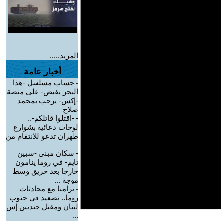
المزيد.....
أخبار عامة
-
حساب مسلسل -هذا
البحر يفيض- على منصة
-إكس- يرحب بمحمد
صلاح
-
-اقتلوا قاتلكم-..
لوحات دعائية بشوارع
طهران تدعو للانتقام من
...
-
سكان مبنى -سبين
تايم- في روما ينامون
خارجا بعد حريق وسط
موجة ...
-
تزامنا مع محادثات
روما.. تصعيد في جنوب
لبنان ومقتل جنديين إس
...