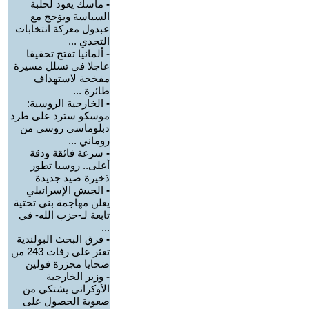
-
ماسك يعود لحلبة
السياسة ويؤجج مع
عبدول معركة انتخابات
التجدي ...
-
ألمانيا تفتح تحقيقا
عاجلا في تسلل مسيرة
مفخخة لاستهداف
طائرة ...
-
الخارجية الروسية:
موسكو سترد على طرد
دبلوماسي روسي من
روماني ...
-
سرعة فائقة ودقة
أعلى.. روسيا تطور
ذخيرة صيد جديدة
-
الجيش الإسرائيلي
يعلن مهاجمة بنى تحتية
تابعة لـ-حزب الله- في
...
-
فرق البحث البولندية
تعثر على رفات 243 من
ضحايا مجزرة فولين
-
وزير الخارجية
الأوكراني يشتكي من
صعوبة الحصول على