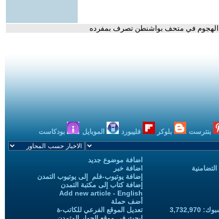
نفذ الهجوم في متحف بواشنطن تصرف بمفرده
بنترست
بلوكر
فليبورد
الموبايل
بودكاست
اضافة موضوع جديد
التضامنية
اضافة خبر
إضافة يوتيوب-فلم إلى يوتيوب التمدن
إضافة كتاب إلى مكتبة التمدن
Add new article - English
أضف حملة
3,732,97
تعديل الموقع الفرعي للكاتب-ة
ابحث في موقع الحوار المتمدن