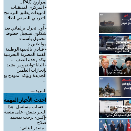
صواريخ PAC ...
-
المركزي لمتبقيات
المبيدات يطلق البرنامج
التدريبي الصيفي لطلا
...
-
أول تحرك برلماني بعد
شكاوى تسجيل خطوط
محمول بأسماء
مواطنين د ...
-
قيادي بالجبهةالوطنية:
القمة المصرية البحرينية
تؤكد وحدة الصف ...
-
البابا تواضروس يشيد
بإنجازات العلمين
الجديدة ويؤكد: نموذج يع
...
المزيد.....
احدث الأخبار المهمة
-
حساب مسلسل -هذا
البحر يفيض- على منصة
-إكس- يرحب بمحمد
صلاح
-
مصدر لبناني: