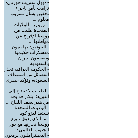
-
-وول ستريت جورنال-:
ترامب يأمر بإجراء
تحقيق بشأن تسريب
معلوم ...
-
-رويترز-: الولايات
المتحدة طلبت من
روسيا الإفراج عن
مواطنها ...
-
الحوثيون يهاجمون
معسكرات حكومية
ويقصفون نجران
بالسعودية
-
الحكومة العراقية تحذر
الفصائل من استهداف
السعودية وتؤكد حصري
...
-
لقاحات لا تحتاج إلى
التبريد: ابتكار قد يحد
من هدر نصف اللقاح ...
-
الولايات المتحدة
تستعد لغزو كوبا
-
ما الذي يعوق تنويع
روسيا تجارتها مع دول
الجنوب العالمي؟
-
الديمقراطيون يرفعون