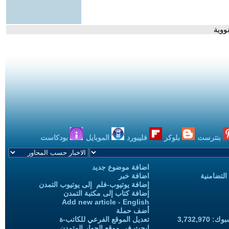
ووية
بنترست
بلوكر
فليبورد
الموبايل
بودكاست
اضافة موضوع جديد
التضامنية
اضافة خبر
إضافة يوتيوب-فلم إلى يوتيوب التمدن
إضافة كتاب إلى مكتبة التمدن
Add new article - English
أضف حملة
3,732,97
تعديل الموقع الفرعي للكاتب-ة
ابحث في موقع الحوار المتمدن