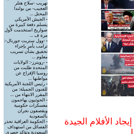
تهريب -سلاح هتلر
العجيب- من بولندا
المحتل ...
-
الجيش الأمريكي
يتسلم دفعة كبيرة من
صواريخ استخدمت لأول
مرة ف ...
-
-وول ستريت جورنال-:
ترامب يأمر بإجراء
تحقيق بشأن تسريب
معلوم ...
-
-رويترز-: الولايات
المتحدة طلبت من
روسيا الإفراج عن
مواطنها ...
-
رئيس اللجنة الأمريكية
للفنون الجميلة: من
المقرر الانتهاء من ...
-
الحوثيون يهاجمون
معسكرات حكومية
ويقصفون نجران
بالسعودية
جاد الأفلام الجيدة
-
الحكومة العراقية تحذر
الفصائل من استهداف
ا
السعودية وتؤكد حصري