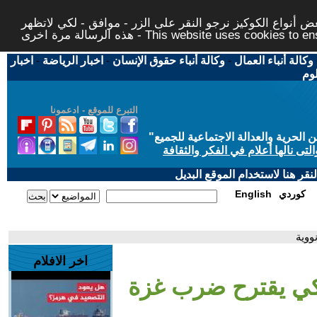
 أنواع الكوكيز نرجو النقر على الزر - موافق - لكي لاتظهر
This website uses cookies to ensure you ge
وكالة أنباء العمال
-
وكالة أنباء حقوق الإنسان
-
اخبار الرياضة
-
اخبار
لوم
التبرع للموقع - ادعمونا
حرية والعدالة الاجتماعية للجميع
"
تى نالها أعلام في الفكر والثقافة
قر هنا لاستخدام الموقع البديل
كوردي
English
ووية
اخر الافلام
ركي يقترح ضرب غزة