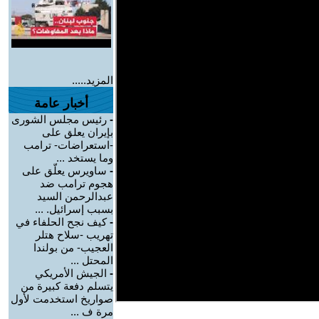
المزيد.....
أخبار عامة
-
رئيس مجلس الشورى
بإيران يعلق على
-استعراضات- ترامب
وما يستخد ...
-
ساويرس يعلّق على
هجوم ترامب ضد
عبدالرحمن السيد
بسبب إسرائيل. ...
-
كيف نجح الحلفاء في
تهريب -سلاح هتلر
العجيب- من بولندا
المحتل ...
-
الجيش الأمريكي
يتسلم دفعة كبيرة من
صواريخ استخدمت لأول
مرة ف ...