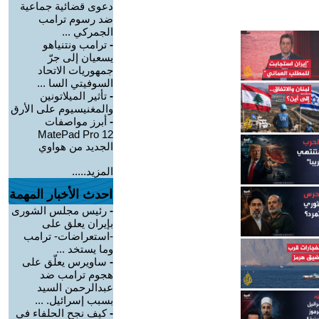
دعوى قضائية جماعية
ضد رسوم ترامب
الجمركي ...
-
ترامب ونتنياهو
يسعيان إلى جرّ
جمهوريات الاتحاد
السوفيتي السا ...
-
تأثير الميلاتونين
والمغنيسيوم على الأرق
-
أبرز مواصفات
MatePad Pro 12
الجديد من هواوي
المزيد.....
احدث الأخبار المهمة
-
رئيس مجلس الشورى
بإيران يعلق على
-استعراضات- ترامب
وما يستخد ...
-
ساويرس يعلّق على
هجوم ترامب ضد
عبدالرحمن السيد
بسبب إسرائيل. ...
-
كيف نجح الحلفاء في