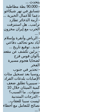
يتحدث ...
-
90.000 بطة مطاطية
تتسابق في نهر شيكاغو
دعما للأعمال الخيرية ...
-
أزمة الذخائر تطارد
ترامب.. هل استنزفت
الحرب مع إيران مخزون
ا ...
-
الرياض وأنقرة وإسلام
آباد نحو تحالف دفاعي
جديد.. توقيع تاريخ ...
-
برلين تكشف عن مقعد
بألوان قوس قزح
لضحايا هجوم مسيرة
الفخر
-
تحذير في جنوب
روسيا بعد تسجيل مئات
الإصابات بلدغات القراد
-
سيبيريا تطلق ضعف
كمية الميثان خلال 10
سنوات.. ما السبب؟
-
الدرجات المتدنية
ليست سببا للعقاب..
نصائح للتعامل مع أخطاء
ا ...