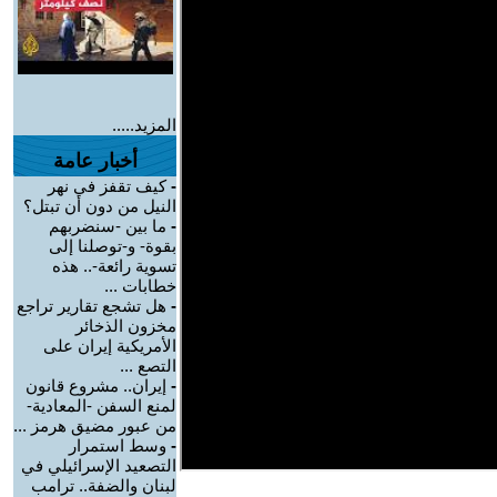
المزيد.....
أخبار عامة
-
كيف تقفز في نهر
النيل من دون أن تبتل؟
-
ما بين -سنضربهم
بقوة- و-توصلنا إلى
تسوية رائعة-.. هذه
خطابات ...
-
هل تشجع تقارير تراجع
مخزون الذخائر
الأمريكية إيران على
التصع ...
-
إيران.. مشروع قانون
لمنع السفن -المعادية-
من عبور مضيق هرمز ...
-
وسط استمرار
التصعيد الإسرائيلي في
لبنان والضفة.. ترامب