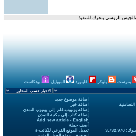
 والجيش الروسي يتحرك للتنفيذ
بنترست
بلوكر
فليبورد
الموبايل
بودكاست
اضافة موضوع جديد
التضامنية
اضافة خبر
إضافة يوتيوب-فلم إلى يوتيوب التمدن
إضافة كتاب إلى مكتبة التمدن
Add new article - English
أضف حملة
3,732,97
تعديل الموقع الفرعي للكاتب-ة
ابحث في موقع الحوار المتمدن