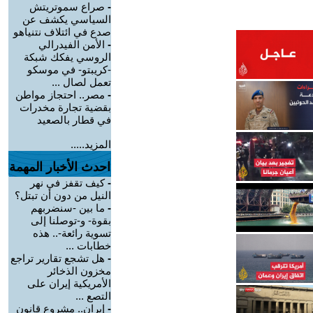
-
صراع سموتريتش
السياسي يكشف عن
صدع في ائتلاف نتنياهو
-
الأمن الفيدرالي
الروسي يفكك شبكة
-كريبتو- في موسكو
تعمل لصال ...
-
مصر.. احتجاز مواطن
بقضية تجارة مخدرات
في قطار بالصعيد
المزيد.....
احدث الأخبار المهمة
-
كيف تقفز في نهر
النيل من دون أن تبتل؟
-
ما بين -سنضربهم
بقوة- و-توصلنا إلى
تسوية رائعة-.. هذه
خطابات ...
-
هل تشجع تقارير تراجع
مخزون الذخائر
الأمريكية إيران على
التصع ...
-
إيران.. مشروع قانون