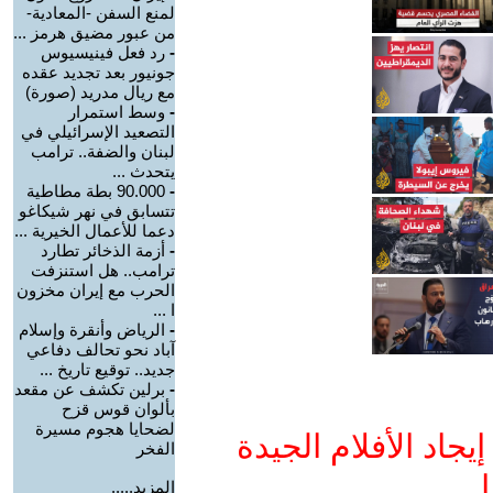
لمنع السفن -المعادية-
من عبور مضيق هرمز ...
-
رد فعل فينيسيوس
جونيور بعد تجديد عقده
مع ريال مدريد (صورة)
-
وسط استمرار
التصعيد الإسرائيلي في
لبنان والضفة.. ترامب
يتحدث ...
-
90.000 بطة مطاطية
تتسابق في نهر شيكاغو
دعما للأعمال الخيرية ...
-
أزمة الذخائر تطارد
ترامب.. هل استنزفت
الحرب مع إيران مخزون
ا ...
-
الرياض وأنقرة وإسلام
آباد نحو تحالف دفاعي
جديد.. توقيع تاريخ ...
-
برلين تكشف عن مقعد
بألوان قوس قزح
لضحايا هجوم مسيرة
جاد الأفلام الجيدة
الفخر
ا
المزيد.....