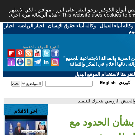
 أنواع الكوكيز نرجو النقر على الزر - موافق - لكي لاتظهر
This website uses cookies to ensure you ge
وكالة أنباء العمال
-
وكالة أنباء حقوق الإنسان
-
اخبار الرياضة
-
اخبار
لوم
التبرع للموقع - ادعمونا
حرية والعدالة الاجتماعية للجميع
"
تى نالها أعلام في الفكر والثقافة
قر هنا لاستخدام الموقع البديل
كوردي
English
 والجيش الروسي يتحرك للتنفيذ
اخر الافلام
بشأن الحدود مع