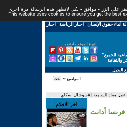
ر على الزر - موافق - لكي لاتظهر هذه الرسالة مرة اخرى -
This website uses cookies to ensure you get the best 
لة أنباء حقوق الإنسان
-
اخبار الرياضة
-
اخبار
التبرع للموقع - ادعمونا
اعية للجميع
"
ر والثقافة
 البديل
أي عمل معاد للسامية | #سوشال_سكاي
اخر الافلام
 فرنسا أدانت