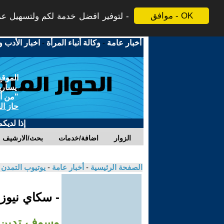
موافق - OK
لتوفير افضل خدمة لكم ولتسهيل عملي
أخبار عامة
-
وكالة أنباء المرأة
-
اخبار الأدب و
الموقع
يسارية
"من أج
حاز ال
إذا لديك
الزوار
اضافة/خدمات
بحث/الارشيف
الصفحة الرئيسية
-
أخبار عامة
-
يوتيوب التمدن
- سكاي نيوز
وسوف تدين 