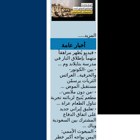
المزيد.....
أخبار عامة
-
فيديو يُظهر مراهقاً
متهماً بإطلاق النار في
مدرسة بتايلاند وم ...
-
بين -الكوتور-
والحرفية.. العرائس
الثريات يرسمْن
مستقبل الموض ...
-
-من دون ملابس-..
مطعم يُتيح لزبائنه تجربة
تناول الطعام عراة ...
-
تعليق إيراني جديد
على اتفاق الدفاع
المشترك بين السعودية
وباك ...
-
المبعوث الأممي:
اليمن يواجه أكبر خطر