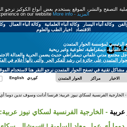
ة التصفح والنشر، الموقع يستخدم بعض أنواع الكوكيز نرجو النق
More info - المزيد
experience on our website
الفن
-
وكالة أنباء اليسار
-
وكالة أنباء العلمانية
-
وكالة أنباء العمال
-
وكا
الاقتصاد
-
اخبار الطب والعلوم
 الرئيسي لمؤسسة الحوار المتمدن
، علمانية، ديمقراطية، تطوعية وغير ربحية
ل مجتمع مدني علماني ديمقراطي حديث يضمن الحرية والعدالة الاجتم
حوار المتمدن على جائزة ابن رشد للفكر الحر والتى نالها أعلام في الفك
م مشاكل تقنية في تصفح الحوار المتمدن نرجو النقر هنا لاستخدام الموقع
كوردي
English
الاخبار
مراكز
الحوار المتمدن
- الخارجية الفرنسية لسكاي نيوز عربية: فرنسا أدانت وسوف تدين دوما 
 عربية
- الخارجية الفرنسية لسكاي نيوز عربية:
دوما أي عمل معاد للسامية | #سوشال_سكاي