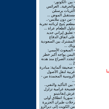
-
بين -الكوتور-
والحرفية.. العرائس
الثريات يرسمْن
مستقبل الموض ...
-
-من دون ملابس-..
مطعم يُتيح لزبائنه تجربة
تناول الطعام عراة ...
-
تعليق إيراني جديد
على اتفاق الدفاع
المشترك بين السعودية
وباك ...
-
المبعوث الأممي:
اليمن يواجه أكبر خطر
لتجدد الصراع منذ هدنة
2 ...
-
صحيفة ألمانية: مبادرة
ا
غربية لنقل الأصول
الروسية المجمدة من -
...
-
بين التأكيد والنفي..
فضيحة غرامية تزلزل
عرش إنفانتينو
-
سوريا: انطلاق أولى
رحلات طيران الجزيرة
من الكويت إلى ديرالزو