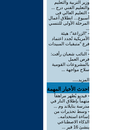
وزير التربية والتعليم
والتعليم الفني درج ...
-
التعليم العالي فى
أسبوع… انطلاق أعمال
المرحلة الأولى للتنسي
...
-
“الزراعة”: هيئة
الأمريكية تُجدد اعتماد
فرع “متبقيات المبيدات
...
-
النائب شعبان رأفت:
فرص العمل
بالمشروعات القومية
سلاح مواجهة ...
المزيد.....
احدث الأخبار المهمة
-
فيديو يُظهر مراهقاً
متهماً بإطلاق النار في
مدرسة بتايلاند وم ...
-
وسط تحذيرات من
إساءة استخدامه..
الذكاء الاصطناعي
ينشئ 16 فير ...