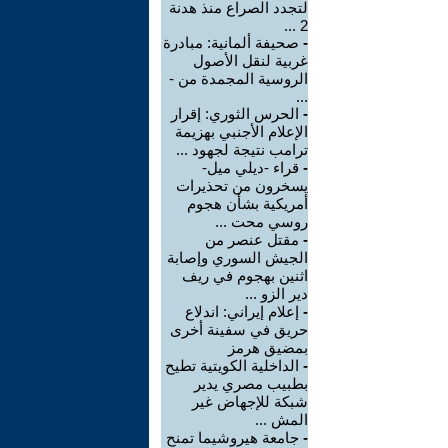
لتجدد الصراع منذ هدنة
2 ...
-
صحيفة ألمانية: مبادرة
غربية لنقل الأصول
الروسية المجمدة من -
...
-
الحرس الثوري: إقرار
الإعلام الأجنبي بهزيمة
ترامب نتيجة لجهود ...
-
قراء -ديلي ميل-
يسخرون من تحذيرات
أمريكية بشأن هجوم
روسي محت ...
-
مقتل عنصر من
الجيش السوري وإصابة
اثنين بهجوم في ريف
دير الزو ...
-
إعلام إيراني: اندلاع
حريق في سفينة أخرى
بمضيق هرمز
-
الداخلية الكويتية تطيح
بطبيب مصري يدير
شبكة للإجهاض غير
المش ...
-
جامعة هيروشيما تمنح