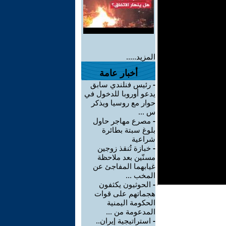
المزيد.....
أخبار عامة
-
رئيس فنلندي سابق
يدعو أوروبا للدخول في
حوار مع روسيا ويذكر
س ...
-
مصرع مهاجر حاول
بلوغ سبتة بطائرة
شراعية
-
خبازة تُنقذ زوجين
مسنّين بعد ملاحظة
غيابهما المفاجئ عن
المخب ...
-
الحوثيون يكثفون
هجماتهم على قوات
الحكومة اليمنية
المدعومة من ...
-
استراتيجية إيران..