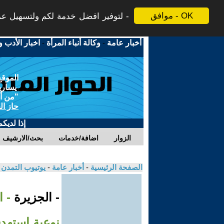
موافق - OK
لتوفير افضل خدمة لكم ولتسهيل عملي
أخبار عامة
-
وكالة أنباء المرأة
-
اخبار الأدب و
الموقع
يسارية
"من أج
حاز ال
إذا لديك
الزوار
اضافة/خدمات
بحث/الارشيف
الصفحة الرئيسية
-
أخبار عامة
-
يوتيوب التمدن
- الجزيرة
- 
نوعية استهد