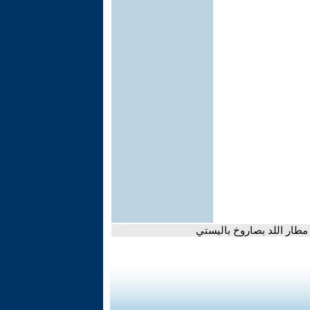
مطار اللد بصاروخ باليستي