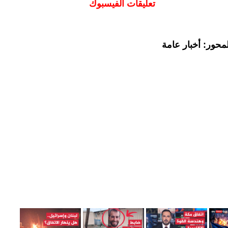
تعليقات الفيسبوك
محور: أخبار عامة