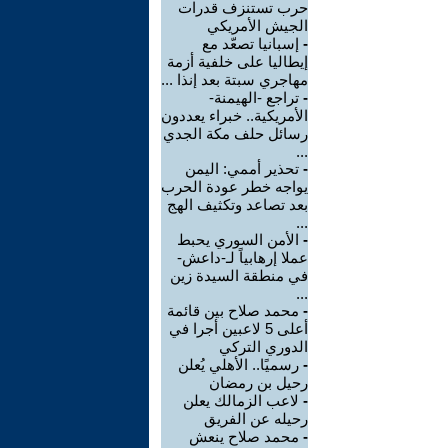
حرب تستنزف قدرات
الجيش الأمريكي
-
إسبانيا تصعّد مع
إيطاليا على خلفية أزمة
مهاجري سبتة بعد إنذا ...
-
تراجع -الهيمنة-
الأمريكية.. خبراء يعددون
رسائل حلف مكة الجدي
...
-
تحذير أممي: اليمن
يواجه خطر عودة الحرب
بعد تصاعد وتكثيف الهج
...
-
الأمن السوري يحبط
عملا إرهابياً لـ-داعش-
في منطقة السيدة زين
...
-
محمد صلاح بين قائمة
أعلى 5 لاعبين أجرا في
الدوري التركي
-
رسميًا.. الأهلي يُعلن
رحيل بن رمضان
-
لاعب الزمالك يعلن
رحيله عن الفريق
-
محمد صلاح ينعش