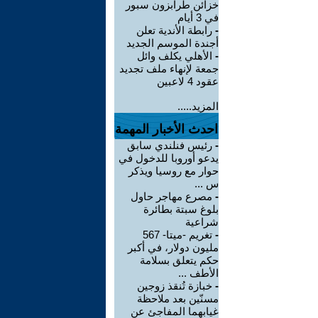
خزائن طرابزون سبور
في 3 أيام
-
رابطة الأندية تعلن
أجندة الموسم الجديد
-
الأهلي يكلف وائل
جمعة لإنهاء ملف تجديد
عقود 4 لاعبين
المزيد.....
احدث الأخبار المهمة
-
رئيس فنلندي سابق
يدعو أوروبا للدخول في
حوار مع روسيا ويذكر
س ...
-
مصرع مهاجر حاول
بلوغ سبتة بطائرة
شراعية
-
تغريم -ميتا- 567
مليون دولار، في أكبر
حكم يتعلق بسلامة
الأطف ...
-
خبازة تُنقذ زوجين
مسنّين بعد ملاحظة
غيابهما المفاجئ عن