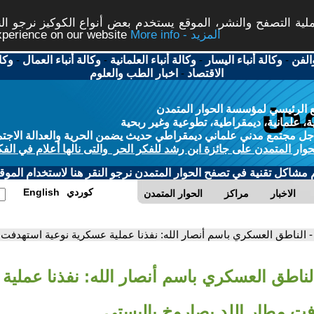
ة التصفح والنشر، الموقع يستخدم بعض أنواع الكوكيز نرجو النق
More info - المزيد
experience on our website
الفن
-
وكالة أنباء اليسار
-
وكالة أنباء العلمانية
-
وكالة أنباء العمال
-
وكا
الاقتصاد
-
اخبار الطب والعلوم
 الرئيسي لمؤسسة الحوار المتمدن
، علمانية، ديمقراطية، تطوعية وغير ربحية
ل مجتمع مدني علماني ديمقراطي حديث يضمن الحرية والعدالة الاجتم
حوار المتمدن على جائزة ابن رشد للفكر الحر والتى نالها أعلام في الفك
م مشاكل تقنية في تصفح الحوار المتمدن نرجو النقر هنا لاستخدام الموقع
كوردي
English
الاخبار
مراكز
الحوار المتمدن
- الناطق العسكري باسم أنصار الله: نفذنا عملية عسكرية نوعية استهدفت 
الناطق العسكري باسم أنصار الله: نفذنا عملية
فت مطار اللد بصاروخ باليستي