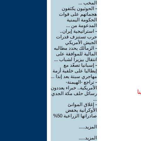
المخب ...
-
الحوثيون يكثفون
هجماتهم على قوات
الحكومة اليمنية
المدعومة من ...
-
استراتيجية إيران..
حرب تستنزف قدرات
الجيش الأمريكي
-
الزمالك يحدد مطالبه
المالية للموافقة على
انتقال بيزيرا لشباب ...
-
إسبانيا تصعّد مع
إيطاليا على خلفية أزمة
مهاجري سبتة بعد إنذا ...
-
تراجع -الهيمنة-
الأمريكية.. خبراء يعددون
ا
رسائل حلف مكة الجدي
...
-
إغلاق الموانئ
الأوكرانية يخفض
صادراتها الزراعية 50%
المزيد.....
المزيد.....