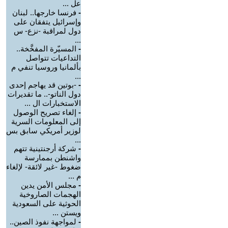
عل ...
-
فرنسا خارجها.. لبنان
وإسرائيل يتفقان على
دول لمراقبة -نزع- س
...
-
المسيّرة المفخَّخة..
التداعيات تتواصل
بألمانيا وروسيا تنفي م
...
-
-بوتين قد يهاجم إحدى
دول الناتو-.. ما تقديرات
الاستخبارات ال ...
-
إلغاء تصريح الوصول
إلى المعلومات السرية
لوزير أمريكي سابق بس
...
-
شركة أرجنتينية تتهم
واشنطن بممارسة
ضغوط -غير لائقة- لإلغاء
م ...
-
مجلس الأمن يدين
الهجمات الصاروخية
الحوثية على السعودية
ويستن ...
-
لمواجهة نفوذ الصين..