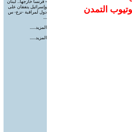
-
فرنسا خارجها.. لبنان
وإسرائيل يتفقان على
وتيوب التمدن
دول لمراقبة -نزع- س
...
المزيد.....
المزيد.....