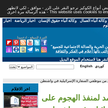
 أنواع الكوكيز نرجو النقر على الزر - موافق - لكي لاتظهر
This website uses cookies to ensure you ge
وكالة أنباء العمال
-
وكالة أنباء حقوق الإنسان
-
اخبار الرياضة
-
اخبار
لوم
التبرع للموقع - ادعمونا
حرية والعدالة الاجتماعية للجميع
"
تى نالها أعلام في الفكر والثقافة
قر هنا لاستخدام الموقع البديل
كوردي
English
ين من موظفي السفارة الإسرائيلية في واشنطن
اخر الافلام
مد لمنفذ الهجوم على