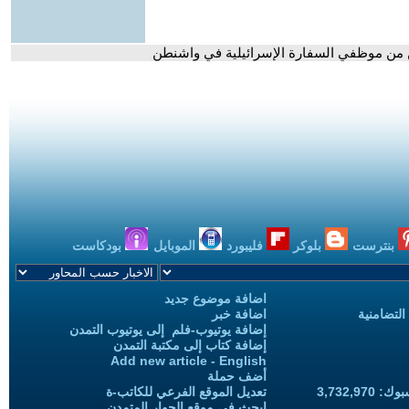
ين من موظفي السفارة الإسرائيلية في واشنطن
بنترست
بلوكر
فليبورد
الموبايل
بودكاست
اضافة موضوع جديد
التضامنية
اضافة خبر
إضافة يوتيوب-فلم إلى يوتيوب التمدن
إضافة كتاب إلى مكتبة التمدن
Add new article - English
أضف حملة
3,732,97
تعديل الموقع الفرعي للكاتب-ة
ابحث في موقع الحوار المتمدن