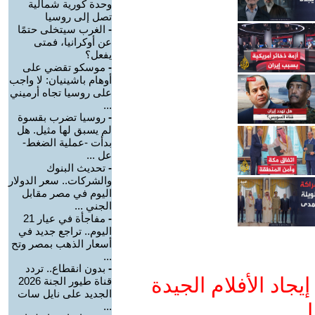
وحدة كورية شمالية
تصل إلى روسيا
-
الغرب سيتخلى حتمًا
عن أوكرانيا، فمتى
يفعل؟
-
موسكو تقضي على
أوهام باشينيان: لا واجب
على روسيا تجاه أرميني
...
-
روسيا تضرب بقسوة
لم يسبق لها مثيل. هل
بدأت -عملية الضغط-
عل ...
-
تحديث البنوك
والشركات.. سعر الدولار
اليوم في مصر مقابل
الجني ...
-
مفاجأة في عيار 21
اليوم.. تراجع جديد في
أسعار الذهب بمصر وتح
...
-
بدون انقطاع.. تردد
جاد الأفلام الجيدة
قناة طيور الجنة 2026
الجديد على نايل سات
ا
...