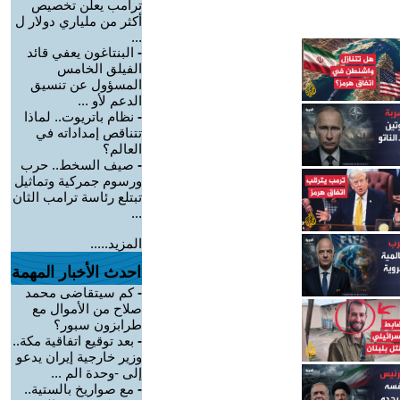
ترامب يعلن تخصيص
أكثر من ملياري دولار ل
...
-
البنتاغون يعفي قائد
الفيلق الخامس
المسؤول عن تنسيق
الدعم لأو ...
-
نظام باتريوت.. لماذا
تتناقص إمداداته في
العالم؟
-
صيف السخط.. حرب
ورسوم جمركية وتماثيل
تبتلع رئاسة ترامب الثان
...
المزيد.....
احدث الأخبار المهمة
-
كم سيتقاضى محمد
صلاح من الأموال مع
طرابزون سبور؟
-
بعد توقيع اتفاقية مكة..
وزير خارجية إيران يدعو
إلى -وحدة الم ...
-
مع صواريخ بالستية..