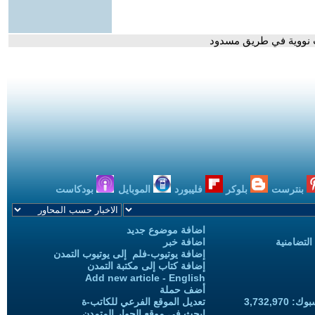
ت نووية في طريق مسدود
بنترست
بلوكر
فليبورد
الموبايل
بودكاست
اضافة موضوع جديد
التضامنية
اضافة خبر
إضافة يوتيوب-فلم إلى يوتيوب التمدن
إضافة كتاب إلى مكتبة التمدن
Add new article - English
أضف حملة
3,732,97
تعديل الموقع الفرعي للكاتب-ة
ابحث في موقع الحوار المتمدن