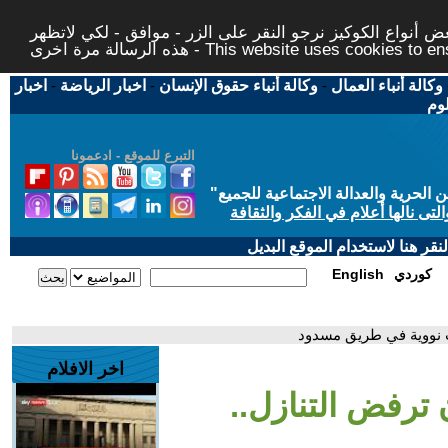
 أنواع الكوكيز نرجو النقر على الزر - موافق - لكي لاتظهر
This website uses cookies to ensure you ge
وكالة أنباء العمال
-
وكالة أنباء حقوق الإنسان
-
اخبار الرياضة
-
اخبار
لوم
التبرع للموقع - ادعمونا
حرية والعدالة الاجتماعية للجميع
"
تى نالها أعلام في الفكر والثقافة
قر هنا لاستخدام الموقع البديل
كوردي
English
ت نووية في طريق مسدود
اخر الافلام
 ترفض التنازل..