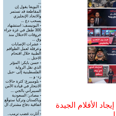
...
-
اليويفا يقول إن
المقاطعة قد تستمر
والاتحاد الإنجليزي
يسحب دع ...
-
اليونيسف: استشهاد
300 طفل في غزة جراء
خروقات الاحتلال منذ
وق ...
-
عشرات الإصابات
وعرقلة لعمل الطواقم
الطبية خلال اقتحام
الاحتل ...
-
حسن بايكر: المؤثر
الذي نقل الرواية
الفلسطينية إلى -جيل
زد- و ...
-
بلومبيرغ: كثرة حالات
الانتحار في قيادة الأمن
السيبراني بالجي ...
-
مصادر: السعودية
وباكستان وتركيا ستوقّع
جاد الأفلام الجيدة
اتفاقية دفاع مشترك ال
...
ا
-
أثارت غضب ترمب..