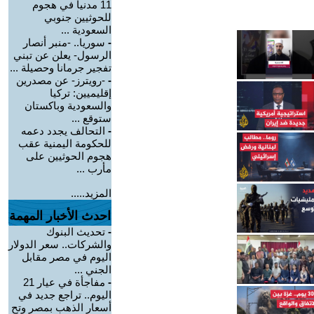
11 مدنياً في هجوم
للحوثيين جنوبي
السعودية ...
-
سوريا.. -منبر أنصار
الرسول- يعلن عن تبني
تفجير جرمانا وحصيلة ...
-
-رويترز- عن مصدرين
إقليميين: تركيا
والسعودية وباكستان
ستوقع ...
-
التحالف يجدد دعمه
للحكومة اليمنية عقب
هجوم الحوثيين على
مأرب ...
المزيد.....
احدث الأخبار المهمة
-
تحديث البنوك
والشركات.. سعر الدولار
اليوم في مصر مقابل
الجني ...
-
مفاجأة في عيار 21
اليوم.. تراجع جديد في
أسعار الذهب بمصر وتح