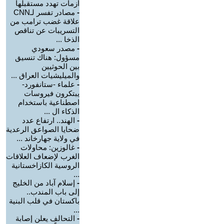
أزمات تهدد مستقبلها
-
مصادر تفسر لـCNN
علاقة غضب ترامب من
التسريبات عن تناقص
الذخا ...
-
مصدر سعودي
مسؤول: هناك تنسيق
بين الحوثيين
والميليشيات العراق ...
-
علماء -ستانفورد-
يبتكرون فيروسات
اصطناعية باستخدام
الذكاء ال ...
-
الهند.. ارتفاع عدد
ضحايا الصواعق الرعدية
في ولاية جهارخاند ...
-
غالوزين: محاولات
الغرب لإضعاف العلاقات
الروسية الكازاخستانية
...
-
إسلام آباد من الخليج
إلى باب المندب..
باكستان في قلب البنية
...
-
التحالف يعلن إصابة