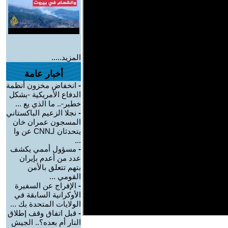
المزيد.....
أخبار عامة
-
انخفاض مخزون أنظمة
الدفاع الأمريكية -بشكل
خطير-.. ما الذي يع ...
-
نجلا الزعيم الباكستاني
المسجون عمران خان
يتحدثان لـCNN عن وا
...
-
مسؤول أممي يكشف
عدد من أعدم بإيران
بتهم تتعلق بالأمن
القومي ...
-
الإفراج عن السفيرة
الأوكرانية السابقة في
الولايات المتحدة بك ...
-
قبل اتفاق وقف إطلاق
النار أم بعده؟.. الجيش