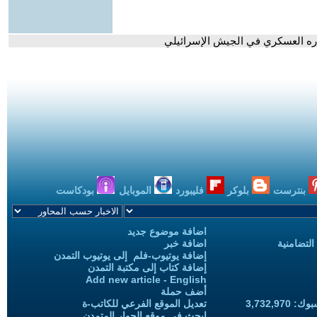
اره العسكري في الجيش الإسرائيلي
بنترست
بلوكر
فليبورد
الموبايل
بودكاست
اضافة موضوع جديد
التضامنية
اضافة خبر
إضافة يوتيوب-فلم إلى يوتيوب التمدن
إضافة كتاب إلى مكتبة التمدن
Add new article - English
أضف حملة
3,732,97
تعديل الموقع الفرعي للكاتب-ة
ابحث في موقع الحوار المتمدن