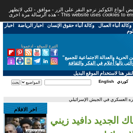
 أنواع الكوكيز نرجو النقر على الزر - موافق - لكي لاتظهر
This website uses cookies to ensure you ge
وكالة أنباء العمال
-
وكالة أنباء حقوق الإنسان
-
اخبار الرياضة
-
اخبار
لوم
التبرع للموقع - ادعمونا
حرية والعدالة الاجتماعية للجميع
"
تى نالها أعلام في الفكر والثقافة
قر هنا لاستخدام الموقع البديل
كوردي
English
اره العسكري في الجيش الإسرائيلي
اخر الافلام
ك الجديد دافيد زيني