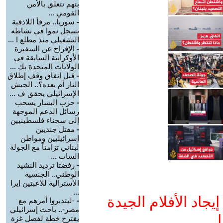
بتهم تتعلق بالأمن
القومي ...
-
سوريا.. مرفأ اللاذقية
يسجل نموا في نشاطه
التشغيلي منذ مطلع ا ...
-
الإفراج عن السفيرة
الأوكرانية السابقة في
الولايات المتحدة بك ...
-
قبل اتفاق وقف إطلاق
النار أم بعده؟.. الجيش
الإسرائيلي يحقق ف ...
-
حزب اليسار يسحب
رسائل الدعم الموجهة
إلى سجناء فلسطينيين
-
مقتل جنديين
إسرائيليين ومواطن
لبناني تزامناً مع الجولة
الساب ...
-
رفضتا ترديد النشيد
الوطني.. الجنسية
الأسترالية للاعبتين إيرا
...
جاد الأفلام الجيدة
-
-ليتدبروا أمرهم مع
مصر-.. باحث إسرائيلي
ا
يقترح خطة لفصل غزة