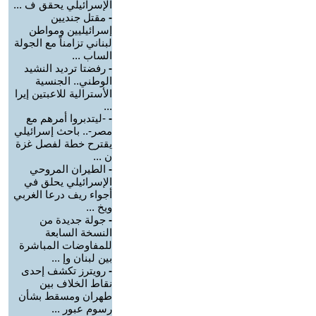
الإسرائيلي يحقق ف ...
-
مقتل جنديين
إسرائيليين ومواطن
لبناني تزامناً مع الجولة
الساب ...
-
رفضتا ترديد النشيد
الوطني.. الجنسية
الأسترالية للاعبتين إيرا
...
-
-ليتدبروا أمرهم مع
مصر-.. باحث إسرائيلي
يقترح خطة لفصل غزة
ن ...
-
الطيران المروحي
الإسرائيلي يحلق في
أجواء ريف درعا الغربي
ويخ ...
-
جولة جديدة من
النسخة السابعة
للمفاوضات المباشرة
بين لبنان وإ ...
-
رويترز تكشف إحدى
نقاط الخلاف بين
طهران ومسقط بشأن
رسوم عبور ...