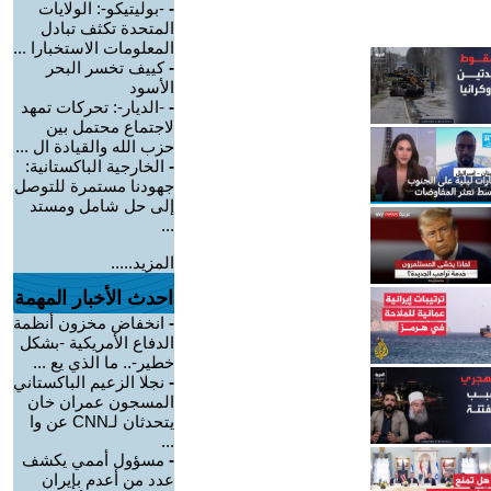
-
-بوليتيكو-: الولايات
المتحدة تكثف تبادل
المعلومات الاستخبارا ...
-
كييف تخسر البحر
الأسود
-
-الديار-: تحركات تمهد
لاجتماع محتمل بين
حزب الله والقيادة ال ...
-
الخارجية الباكستانية:
جهودنا مستمرة للتوصل
إلى حل شامل ومستد
...
المزيد.....
احدث الأخبار المهمة
-
انخفاض مخزون أنظمة
الدفاع الأمريكية -بشكل
خطير-.. ما الذي يع ...
-
نجلا الزعيم الباكستاني
المسجون عمران خان
يتحدثان لـCNN عن وا
...
-
مسؤول أممي يكشف
عدد من أعدم بإيران