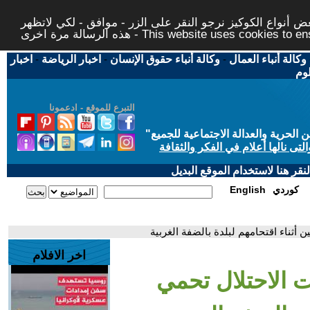
 أنواع الكوكيز نرجو النقر على الزر - موافق - لكي لاتظهر
This website uses cookies to ensure you ge
وكالة أنباء العمال
-
وكالة أنباء حقوق الإنسان
-
اخبار الرياضة
-
اخبار
لوم
التبرع للموقع - ادعمونا
حرية والعدالة الاجتماعية للجميع
"
تى نالها أعلام في الفكر والثقافة
قر هنا لاستخدام الموقع البديل
كوردي
English
أثناء اقتحامهم لبلدة بالضفة الغربية
اخر الافلام
ت الاحتلال تحمي