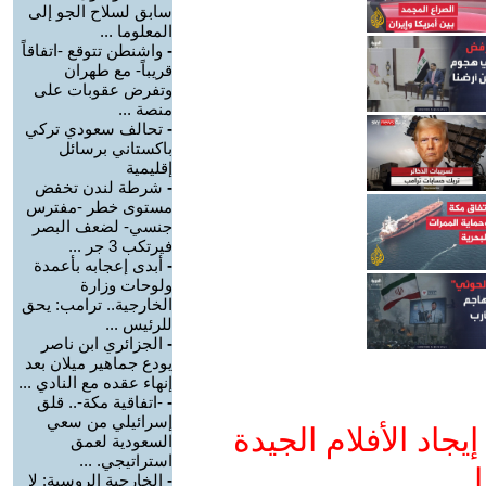
سابق لسلاح الجو إلى
المعلوما ...
-
واشنطن تتوقع -اتفاقاً
قريباً- مع طهران
وتفرض عقوبات على
منصة ...
-
تحالف سعودي تركي
باكستاني برسائل
إقليمية
-
شرطة لندن تخفض
مستوى خطر -مفترس
جنسي- لضعف البصر
فيرتكب 3 جر ...
-
أبدى إعجابه بأعمدة
ولوحات وزارة
الخارجية.. ترامب: يحق
للرئيس ...
-
الجزائري ابن ناصر
يودع جماهير ميلان بعد
إنهاء عقده مع النادي ...
-
-اتفاقية مكة-.. قلق
إسرائيلي من سعي
جاد الأفلام الجيدة
السعودية لعمق
استراتيجي. ...
ا
-
الخارجية الروسية: لا