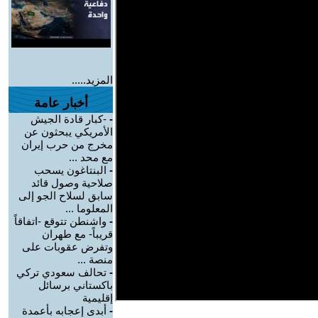
المزيد.....
أخبار عامة
-
-كبار قادة الجيش
الأمريكي يبحثون عن
مخرج من حرب إيران
مع محد ...
-
البنتاغون يسحب
صلاحية وصول قائد
سابق لسلاح الجو إلى
المعلوما ...
-
واشنطن تتوقع -اتفاقاً
قريباً- مع طهران
وتفرض عقوبات على
منصة ...
-
تحالف سعودي تركي
باكستاني برسائل
إقليمية
-
أبدى إعجابه بأعمدة