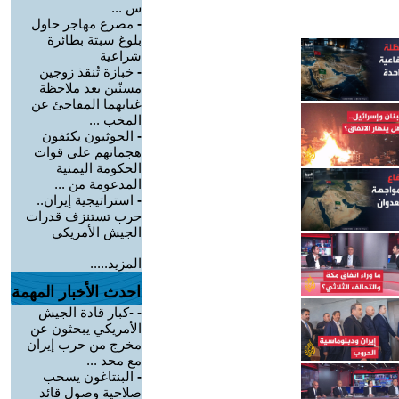
س ...
-
مصرع مهاجر حاول
بلوغ سبتة بطائرة
شراعية
-
خبازة تُنقذ زوجين
مسنّين بعد ملاحظة
غيابهما المفاجئ عن
المخب ...
-
الحوثيون يكثفون
هجماتهم على قوات
الحكومة اليمنية
المدعومة من ...
-
استراتيجية إيران..
حرب تستنزف قدرات
الجيش الأمريكي
المزيد.....
احدث الأخبار المهمة
-
-كبار قادة الجيش
الأمريكي يبحثون عن
مخرج من حرب إيران
مع محد ...
-
البنتاغون يسحب
صلاحية وصول قائد