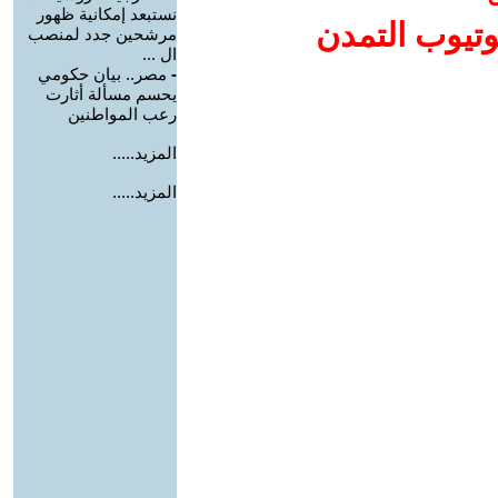
نستبعد إمكانية ظهور
وتيوب التمدن
مرشحين جدد لمنصب
ال ...
-
مصر.. بيان حكومي
يحسم مسألة أثارت
رعب المواطنين
المزيد.....
المزيد.....