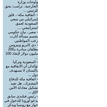
ولوحات وزارة
الخارجية.. ترامب: يحق
للرئيس ...
-
-اتفاقية مكة-.. قلق
إسرائيلي من سعي
السعودية لعمق
استراتيجي. ...
-
مصر.. بيان حكومي
يحسم مسألة أثارت
رعب المواطنين
-
دي كابريو وبيزوس
يطلقان مبادرة بـ200
مليون دولار لإنقاذ 100
...
-
السعودية وتركيا
تؤكدان أن الاتفاقية مع
باكستان لا تستهدف
دول ...
-
اتفاقية مكة للدفاع
المشترك.. هل تعيد
تشكيل معادلة الأمن
الإق ...
-
رئيس فنلندي سابق
يدعو أوروبا للدخول في
حوار مع روسيا ويذكر