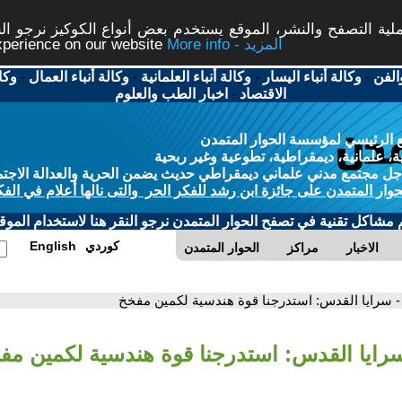
ة التصفح والنشر، الموقع يستخدم بعض أنواع الكوكيز نرجو النق
More info - المزيد
experience on our website
الفن
-
وكالة أنباء اليسار
-
وكالة أنباء العلمانية
-
وكالة أنباء العمال
-
وكا
الاقتصاد
-
اخبار الطب والعلوم
 الرئيسي لمؤسسة الحوار المتمدن
، علمانية، ديمقراطية، تطوعية وغير ربحية
ل مجتمع مدني علماني ديمقراطي حديث يضمن الحرية والعدالة الاجتم
حوار المتمدن على جائزة ابن رشد للفكر الحر والتى نالها أعلام في الفك
م مشاكل تقنية في تصفح الحوار المتمدن نرجو النقر هنا لاستخدام الموقع
كوردي
English
الاخبار
مراكز
الحوار المتمدن
- سرايا القدس: استدرجنا قوة هندسية لكمين مفخخ
سرايا القدس: استدرجنا قوة هندسية لكمين مف