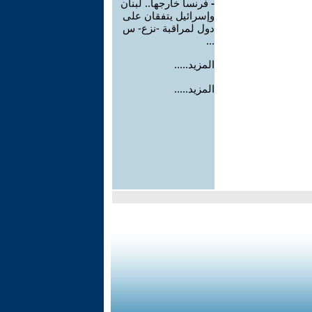
-
فرنسا خارجها.. لبنان
وإسرائيل يتفقان على
دول لمراقبة -نزع- س
...
المزيد.....
المزيد.....