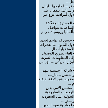
عل ...
-
فرنسا خارجها.. لبنان
وإسرائيل يتفقان على
دول لمراقبة -نزع- س
...
-
المسيّرة المفخَّخة..
التداعيات تتواصل
بألمانيا وروسيا تنفي م
...
-
-بوتين قد يهاجم إحدى
دول الناتو-.. ما تقديرات
الاستخبارات ال ...
-
إلغاء تصريح الوصول
إلى المعلومات السرية
لوزير أمريكي سابق بس
...
-
شركة أرجنتينية تتهم
واشنطن بممارسة
ضغوط -غير لائقة- لإلغاء
م ...
-
مجلس الأمن يدين
الهجمات الصاروخية
الحوثية على السعودية
ويستن ...
-
لمواجهة نفوذ الصين..