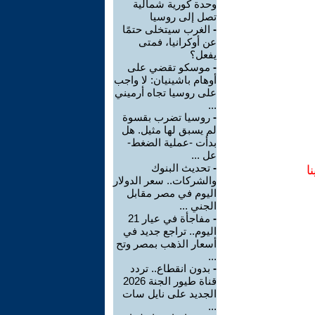
وحدة كورية شمالية
تصل إلى روسيا
-
الغرب سيتخلى حتمًا
عن أوكرانيا، فمتى
يفعل؟
-
موسكو تقضي على
أوهام باشينيان: لا واجب
على روسيا تجاه أرميني
...
-
روسيا تضرب بقسوة
لم يسبق لها مثيل. هل
بدأت -عملية الضغط-
عل ...
-
تحديث البنوك
ا
والشركات.. سعر الدولار
اليوم في مصر مقابل
الجني ...
-
مفاجأة في عيار 21
اليوم.. تراجع جديد في
أسعار الذهب بمصر وتح
...
-
بدون انقطاع.. تردد
قناة طيور الجنة 2026
الجديد على نايل سات
...