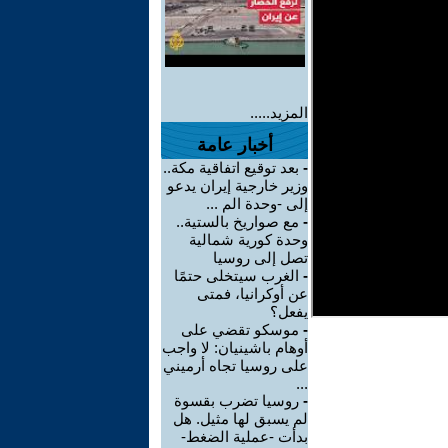
المزيد.....
أخبار عامة
-
بعد توقيع اتفاقية مكة..
وزير خارجية إيران يدعو
إلى -وحدة الم ...
-
مع صواريخ بالستية..
وحدة كورية شمالية
تصل إلى روسيا
-
الغرب سيتخلى حتمًا
عن أوكرانيا، فمتى
يفعل؟
-
موسكو تقضي على
أوهام باشينيان: لا واجب
على روسيا تجاه أرميني
...
-
روسيا تضرب بقسوة
لم يسبق لها مثيل. هل
بدأت -عملية الضغط-