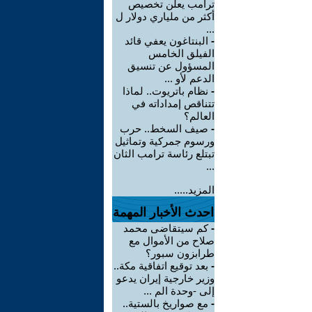
ترامب يعلن تخصيص
أكثر من ملياري دولار ل
...
-
البنتاغون يعفي قائد
الفيلق الخامس
المسؤول عن تنسيق
الدعم لأو ...
-
نظام باتريوت.. لماذا
تتناقص إمداداته في
العالم؟
-
صيف السخط.. حرب
ورسوم جمركية وتماثيل
تبتلع رئاسة ترامب الثان
...
المزيد.....
احدث الأخبار المهمة
-
كم سيتقاضى محمد
صلاح من الأموال مع
طرابزون سبور؟
-
بعد توقيع اتفاقية مكة..
وزير خارجية إيران يدعو
إلى -وحدة الم ...
-
مع صواريخ بالستية..