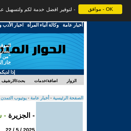
موافق - OK
لتوفير افضل خدمة لكم ولتسهيل عملي
أخبار عامة
-
وكالة أنباء المرأة
-
اخبار الأدب و
الموقع
يسارية
"من أج
حاز ال
إذا لديك
الزوار
اضافة/خدمات
بحث/الارشيف
الصفحة الرئيسية
-
أخبار عامة
-
يوتيوب التمدن
- الجزيرة
- 
2025 / 5 / 22