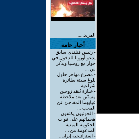
المزيد.....
أخبار عامة
-
رئيس فنلندي سابق
يدعو أوروبا للدخول في
حوار مع روسيا ويذكر
س ...
-
مصرع مهاجر حاول
بلوغ سبتة بطائرة
شراعية
-
خبازة تُنقذ زوجين
مسنّين بعد ملاحظة
غيابهما المفاجئ عن
المخب ...
-
الحوثيون يكثفون
هجماتهم على قوات
الحكومة اليمنية
المدعومة من ...
-
استراتيجية إيران..