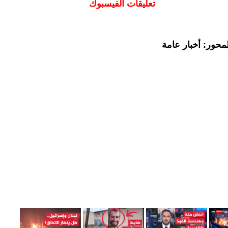
تعليقات الفيسبوك
محور: أخبار عامة