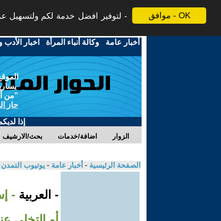
موافق - OK
لتوفير افضل خدمة لكم ولتسهيل عملي
أخبار عامة
-
وكالة أنباء المرأة
-
اخبار الأدب و
الموقع
يسارية
"من أج
حاز ال
إذا لديك
الزوار
اضافة/خدمات
بحث/الارشيف
الصفحة الرئيسية
-
أخبار عامة
-
يوتيوب التمدن
- العربية
- إ
أو التخلي عنه