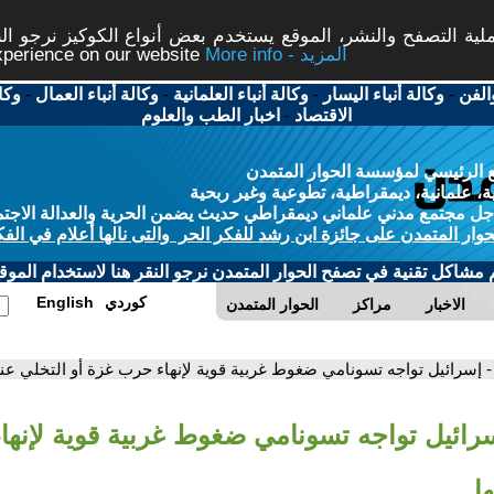
ة التصفح والنشر، الموقع يستخدم بعض أنواع الكوكيز نرجو النق
More info - المزيد
experience on our website
الفن
-
وكالة أنباء اليسار
-
وكالة أنباء العلمانية
-
وكالة أنباء العمال
-
وكا
الاقتصاد
-
اخبار الطب والعلوم
 الرئيسي لمؤسسة الحوار المتمدن
، علمانية، ديمقراطية، تطوعية وغير ربحية
ل مجتمع مدني علماني ديمقراطي حديث يضمن الحرية والعدالة الاجتم
حوار المتمدن على جائزة ابن رشد للفكر الحر والتى نالها أعلام في الفك
م مشاكل تقنية في تصفح الحوار المتمدن نرجو النقر هنا لاستخدام الموقع
كوردي
English
الاخبار
مراكز
الحوار المتمدن
- إسرائيل تواجه تسونامي ضغوط غربية قوية لإنهاء حرب غزة أو التخلي عنه
سرائيل تواجه تسونامي ضغوط غربية قوية لإنه
ا