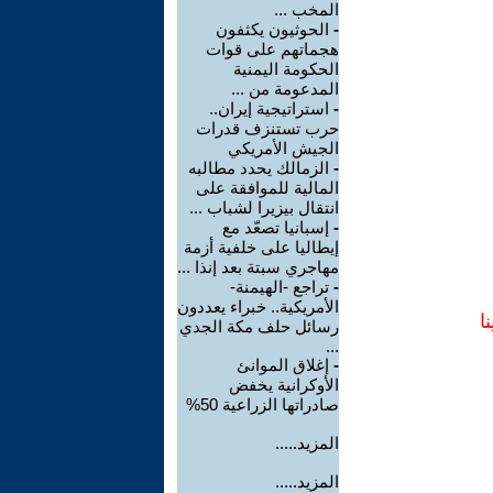
المخب ...
-
الحوثيون يكثفون
هجماتهم على قوات
الحكومة اليمنية
المدعومة من ...
-
استراتيجية إيران..
حرب تستنزف قدرات
الجيش الأمريكي
-
الزمالك يحدد مطالبه
المالية للموافقة على
انتقال بيزيرا لشباب ...
-
إسبانيا تصعّد مع
إيطاليا على خلفية أزمة
مهاجري سبتة بعد إنذا ...
-
تراجع -الهيمنة-
الأمريكية.. خبراء يعددون
ا
رسائل حلف مكة الجدي
...
-
إغلاق الموانئ
الأوكرانية يخفض
صادراتها الزراعية 50%
المزيد.....
المزيد.....