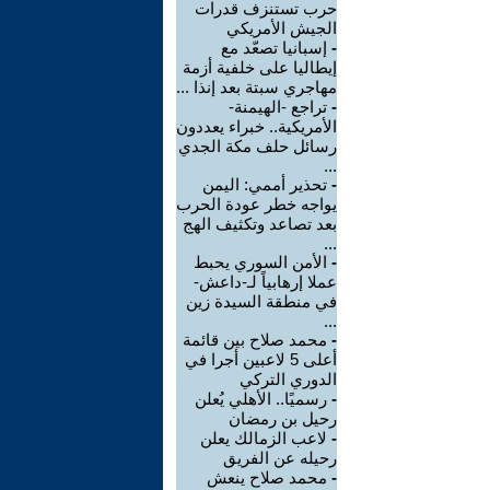
حرب تستنزف قدرات
الجيش الأمريكي
-
إسبانيا تصعّد مع
إيطاليا على خلفية أزمة
مهاجري سبتة بعد إنذا ...
-
تراجع -الهيمنة-
الأمريكية.. خبراء يعددون
رسائل حلف مكة الجدي
...
-
تحذير أممي: اليمن
يواجه خطر عودة الحرب
بعد تصاعد وتكثيف الهج
...
-
الأمن السوري يحبط
عملا إرهابياً لـ-داعش-
في منطقة السيدة زين
...
-
محمد صلاح بين قائمة
أعلى 5 لاعبين أجرا في
الدوري التركي
-
رسميًا.. الأهلي يُعلن
رحيل بن رمضان
-
لاعب الزمالك يعلن
رحيله عن الفريق
-
محمد صلاح ينعش