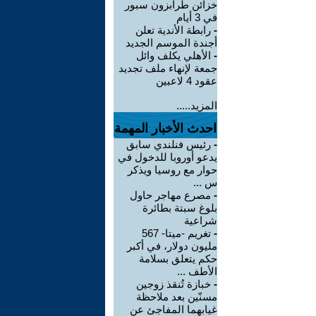
خزائن طرابزون سبور
في 3 أيام
-
رابطة الأندية تعلن
أجندة الموسم الجديد
-
الأهلي يكلف وائل
جمعة لإنهاء ملف تجديد
عقود 4 لاعبين
المزيد.....
احدث الأخبار المهمة
-
رئيس فنلندي سابق
يدعو أوروبا للدخول في
حوار مع روسيا ويذكر
س ...
-
مصرع مهاجر حاول
بلوغ سبتة بطائرة
شراعية
-
تغريم -ميتا- 567
مليون دولار، في أكبر
حكم يتعلق بسلامة
الأطف ...
-
خبازة تُنقذ زوجين
مسنّين بعد ملاحظة
غيابهما المفاجئ عن