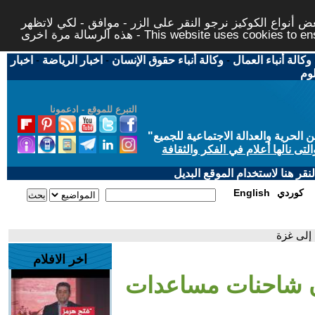
 أنواع الكوكيز نرجو النقر على الزر - موافق - لكي لاتظهر
This website uses cookies to ensure you ge
وكالة أنباء العمال
-
وكالة أنباء حقوق الإنسان
-
اخبار الرياضة
-
اخبار
لوم
التبرع للموقع - ادعمونا
حرية والعدالة الاجتماعية للجميع
"
تى نالها أعلام في الفكر والثقافة
قر هنا لاستخدام الموقع البديل
كوردي
English
إلى غزة
اخر الافلام
ن شاحنات مساعدات