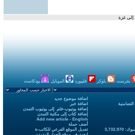
إلى غزة
بنترست
بلوكر
فليبورد
الموبايل
بودكاست
اضافة موضوع جديد
التضامنية
اضافة خبر
إضافة يوتيوب-فلم إلى يوتيوب التمدن
إضافة كتاب إلى مكتبة التمدن
Add new article - English
أضف حملة
3,732,97
تعديل الموقع الفرعي للكاتب-ة
ابحث في موقع الحوار المتمدن