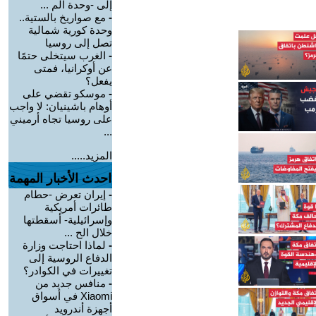
إلى -وحدة الم ...
-
مع صواريخ بالستية..
وحدة كورية شمالية
تصل إلى روسيا
-
الغرب سيتخلى حتمًا
عن أوكرانيا، فمتى
يفعل؟
-
موسكو تقضي على
أوهام باشينيان: لا واجب
على روسيا تجاه أرميني
...
المزيد.....
احدث الأخبار المهمة
-
إيران تعرض -حطام
طائرات أمريكية
وإسرائيلية- أسقطتها
خلال الح ...
-
لماذا احتاجت وزارة
الدفاع الروسية إلى
تغييرات في الكوادر؟
-
منافس جديد من
Xiaomi في أسواق
أجهزة أندرويد