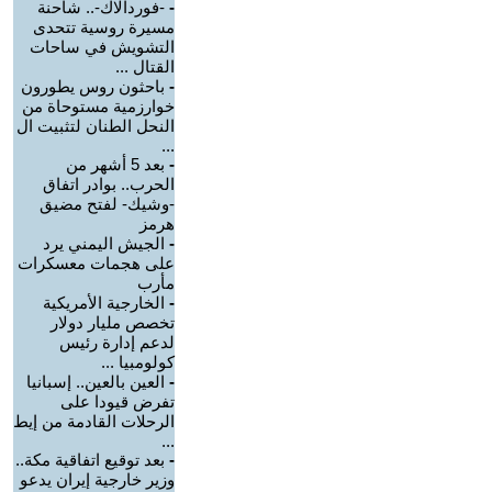
-
-فوردالاك-.. شاحنة
مسيرة روسية تتحدى
التشويش في ساحات
القتال ...
-
باحثون روس يطورون
خوارزمية مستوحاة من
النحل الطنان لتثبيت ال
...
-
بعد 5 أشهر من
الحرب.. بوادر اتفاق
-وشيك- لفتح مضيق
هرمز
-
الجيش اليمني يرد
على هجمات معسكرات
مأرب
-
الخارجية الأمريكية
تخصص مليار دولار
لدعم إدارة رئيس
كولومبيا ...
-
العين بالعين.. إسبانيا
تفرض قيودا على
الرحلات القادمة من إيط
...
-
بعد توقيع اتفاقية مكة..
وزير خارجية إيران يدعو