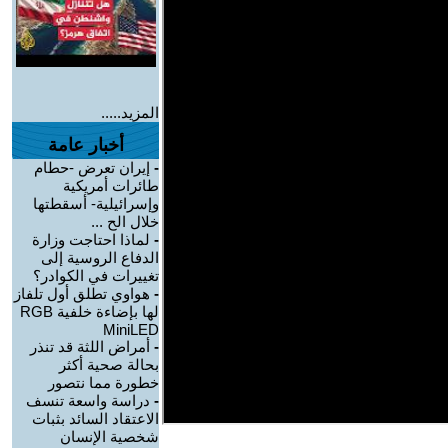
المزيد.....
أخبار عامة
-
إيران تعرض -حطام
طائرات أمريكية
وإسرائيلية- أسقطتها
خلال الح ...
-
لماذا احتاجت وزارة
الدفاع الروسية إلى
تغييرات في الكوادر؟
-
هواوي تطلق أول تلفاز
لها بإضاءة خلفية RGB
MiniLED
-
أمراض اللثة قد تنذر
بحالة صحية أكثر
خطورة مما نتصور
-
دراسة واسعة تنسف
الاعتقاد السائد بثبات
شخصية الإنسان