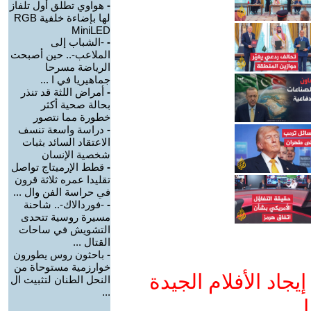
-
هواوي تطلق أول تلفاز
لها بإضاءة خلفية RGB
MiniLED
-
-الشباب إلى
الملاعب-.. حين أصبحت
الرياضة مسرحا
جماهيريا في ا ...
-
أمراض اللثة قد تنذر
بحالة صحية أكثر
خطورة مما نتصور
-
دراسة واسعة تنسف
الاعتقاد السائد بثبات
شخصية الإنسان
-
قطط الإرميتاج تواصل
تقليدا عمره ثلاثة قرون
في حراسة الفن وال ...
-
-فوردالاك-.. شاحنة
مسيرة روسية تتحدى
التشويش في ساحات
القتال ...
-
باحثون روس يطورون
خوارزمية مستوحاة من
جاد الأفلام الجيدة
النحل الطنان لتثبيت ال
...
ا