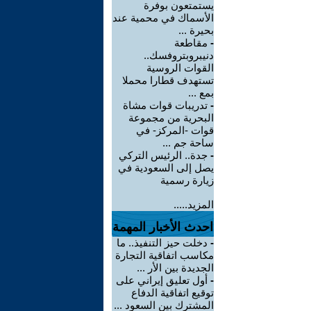
يستمتعون بوفرة
الأسماك في محمية عند
بحيرة ...
-
مقاطعة
دنيبروبتروفسك..
القوات الروسية
تستهدف قطارا محملا
بمع ...
-
تدريبات قوات مشاة
البحرية من مجموعة
قوات -المركز- في
ساحة جم ...
-
جدة.. الرئيس التركي
يصل إلى السعودية في
زيارة رسمية
المزيد.....
احدث الأخبار المهمة
-
دخلت حيز التنفيذ.. ما
مكاسب اتفاقية التجارة
الجديدة بين الأر ...
-
أول تعليق إيراني على
توقيع اتفاقية الدفاع
المشترك بين السعود ...