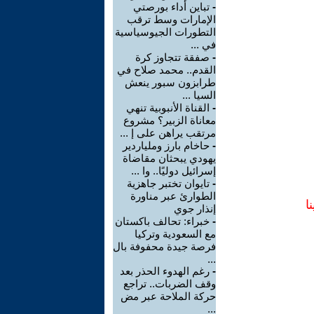
-
تباين أداء بورصتي
الإمارات وسط ترقب
التطورات الجيوسياسية
في ...
-
صفقة تتجاوز كرة
القدم.. محمد صلاح في
طرابزون سبور ينعش
السيا ...
-
القناة الأنبوبية تنهي
معاناة الزبير؟ مشروع
مرتقب يراهن على إ ...
-
حاخام بارز وملياردير
يهودي يبحثان مقاضاة
إسرائيل دوليًا.. وا ...
-
تايوان تختبر جاهزية
الطوارئ عبر مناورة
ا
إنذار جوي
-
خبراء: تحالف باكستان
مع السعودية وتركيا
فرصة جيدة محفوفة بال
...
-
رغم الهدوء الحذر بعد
وقف الضربات.. تراجع
حركة الملاحة عبر مض
...