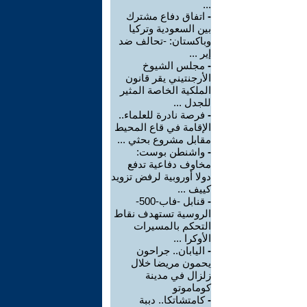
...
-
اتفاق دفاع مشترك
بين السعودية وتركيا
وباكستان: -تحالف ضد
إير ...
-
مجلس الشيوخ
الأرجنتيني يقر قانون
الملكية الخاصة المثير
للجدل ...
-
فرصة نادرة للعلماء..
الإقامة في قاع المحيط
مقابل مشروع بحثي ...
-
واشنطن بوست:
مخاوف دفاعية تدفع
دولا أوروبية لرفض تزويد
كييف ...
-
قنابل -فاب-500-
الروسية تستهدف نقاط
التحكم بالمسيرات
الأوكرا ...
-
اليابان.. جراحون
يحمون مريضا خلال
زلزال في مدينة
كوماموتو
-
كامتشاتكا.. دببة