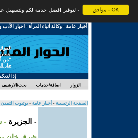
موافق - OK
لتوفير افضل خدمة لكم ولتسهيل عملي
أخبار عامة
-
وكالة أنباء المرأة
-
اخبار الأدب و
الموقع
يسارية
"من أج
حاز ال
إذا لديك
الزوار
اضافة/خدمات
بحث/الارشيف
الصفحة الرئيسية
-
أخبار عامة
-
يوتيوب التمدن
- الجزيرة
- 
شرق خان ي