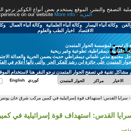
ة التصفح والنشر، الموقع يستخدم بعض أنواع الكوكيز نرجو النق
More info - المزيد
experience on our website
الفن
-
وكالة أنباء اليسار
-
وكالة أنباء العلمانية
-
وكالة أنباء العمال
-
وكا
الاقتصاد
-
اخبار الطب والعلوم
 الرئيسي لمؤسسة الحوار المتمدن
، علمانية، ديمقراطية، تطوعية وغير ربحية
ل مجتمع مدني علماني ديمقراطي حديث يضمن الحرية والعدالة الاجتم
حوار المتمدن على جائزة ابن رشد للفكر الحر والتى نالها أعلام في الفك
م مشاكل تقنية في تصفح الحوار المتمدن نرجو النقر هنا لاستخدام الموقع
كوردي
English
الاخبار
مراكز
الحوار المتمدن
- سرايا القدس: استهداف قوة إسرائيلية في كمين مركب شرق خان يونس
سرايا القدس: استهداف قوة إسرائيلية في كم
ونس