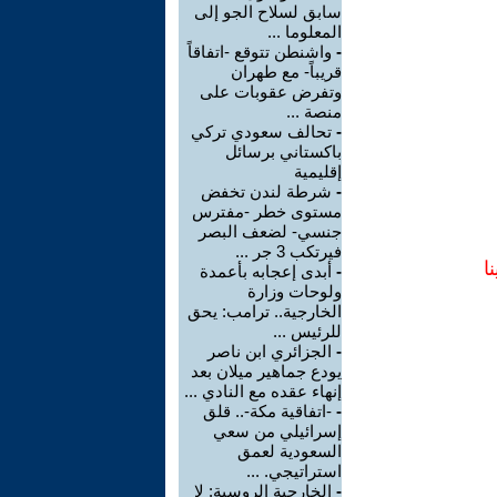
سابق لسلاح الجو إلى
المعلوما ...
-
واشنطن تتوقع -اتفاقاً
قريباً- مع طهران
وتفرض عقوبات على
منصة ...
-
تحالف سعودي تركي
باكستاني برسائل
إقليمية
-
شرطة لندن تخفض
مستوى خطر -مفترس
جنسي- لضعف البصر
فيرتكب 3 جر ...
ا
-
أبدى إعجابه بأعمدة
ولوحات وزارة
الخارجية.. ترامب: يحق
للرئيس ...
-
الجزائري ابن ناصر
يودع جماهير ميلان بعد
إنهاء عقده مع النادي ...
-
-اتفاقية مكة-.. قلق
إسرائيلي من سعي
السعودية لعمق
استراتيجي. ...
-
الخارجية الروسية: لا