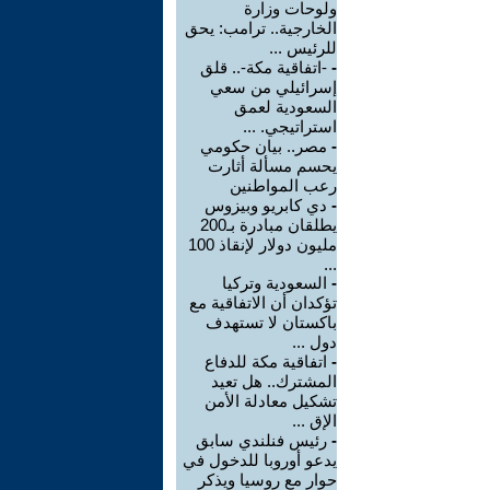
ولوحات وزارة
الخارجية.. ترامب: يحق
للرئيس ...
-
-اتفاقية مكة-.. قلق
إسرائيلي من سعي
السعودية لعمق
استراتيجي. ...
-
مصر.. بيان حكومي
يحسم مسألة أثارت
رعب المواطنين
-
دي كابريو وبيزوس
يطلقان مبادرة بـ200
مليون دولار لإنقاذ 100
...
-
السعودية وتركيا
تؤكدان أن الاتفاقية مع
باكستان لا تستهدف
دول ...
-
اتفاقية مكة للدفاع
المشترك.. هل تعيد
تشكيل معادلة الأمن
الإق ...
-
رئيس فنلندي سابق
يدعو أوروبا للدخول في
حوار مع روسيا ويذكر