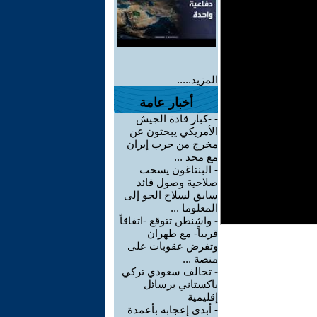
المزيد.....
أخبار عامة
-
-كبار قادة الجيش
الأمريكي يبحثون عن
مخرج من حرب إيران
مع محد ...
-
البنتاغون يسحب
صلاحية وصول قائد
سابق لسلاح الجو إلى
المعلوما ...
-
واشنطن تتوقع -اتفاقاً
قريباً- مع طهران
وتفرض عقوبات على
منصة ...
-
تحالف سعودي تركي
باكستاني برسائل
إقليمية
-
أبدى إعجابه بأعمدة