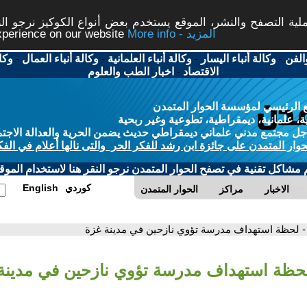
ة التصفح والنشر، الموقع يستخدم بعض أنواع الكوكيز نرجو النق
More info - المزيد
experience on our website
الفن
-
وكالة أنباء اليسار
-
وكالة أنباء العلمانية
-
وكالة أنباء العمال
-
وكا
الاقتصاد
-
اخبار الطب والعلوم
 الرئيسي لمؤسسة الحوار المتمدن
، علمانية، ديمقراطية، تطوعية وغير ربحية
ل مجتمع مدني علماني ديمقراطي حديث يضمن الحرية والعدالة الاجتم
حوار المتمدن على جائزة ابن رشد للفكر الحر والتى نالها أعلام في الفك
م مشاكل تقنية في تصفح الحوار المتمدن نرجو النقر هنا لاستخدام الموقع
كوردي
English
الاخبار
مراكز
الحوار المتمدن
- لحظة استهداف مدرسة تؤوي نازحين في مدينة غزة
لحظة استهداف مدرسة تؤوي نازحين في مدينة