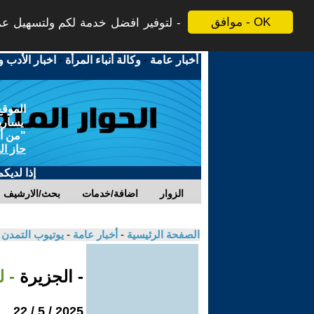
موافق - OK
لتوفير افضل خدمة لكم ولتسهيل عملي
أخبار عامة
-
وكالة أنباء المرأة
-
اخبار الأدب و
الموقع
يسارية
"من أج
حاز ال
إذا لديك
الزوار
اضافة/خدمات
بحث/الارشيف
الصفحة الرئيسية
-
أخبار عامة
-
يوتيوب التمدن
- الجزيرة
- 
2025 / 5 / 22