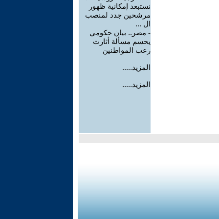
نستبعد إمكانية ظهور
مرشحين جدد لمنصب
ال ...
-
مصر.. بيان حكومي
يحسم مسألة أثارت
رعب المواطنين
المزيد.....
المزيد.....