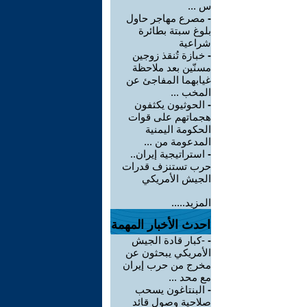
س ...
-
مصرع مهاجر حاول
بلوغ سبتة بطائرة
شراعية
-
خبازة تُنقذ زوجين
مسنّين بعد ملاحظة
غيابهما المفاجئ عن
المخب ...
-
الحوثيون يكثفون
هجماتهم على قوات
الحكومة اليمنية
المدعومة من ...
-
استراتيجية إيران..
حرب تستنزف قدرات
الجيش الأمريكي
المزيد.....
احدث الأخبار المهمة
-
-كبار قادة الجيش
الأمريكي يبحثون عن
مخرج من حرب إيران
مع محد ...
-
البنتاغون يسحب
صلاحية وصول قائد