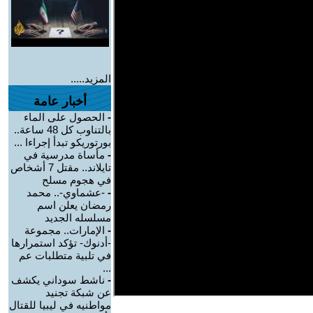
المزيد.....
أخبار عامة
-
الحصول على الماء
بالتناوب كل 48 ساعة..
بورتوريكو تبدأ إجراءا ...
-
مأساة مدرسية في
تايلاند.. مقتل 7 أشخاص
في هجوم مسلح
-
-عشماوي-.. محمد
رمضان يعلن اسم
مسلسله الجديد
-
الإمارات.. مجموعة
-أدنوك- تؤكد استمرارها
في تلبية متطلبات عم
...
-
ناشط سوداني يكشف
عن شبكة تجنيد
مواطنيه في ليبيا للقتال