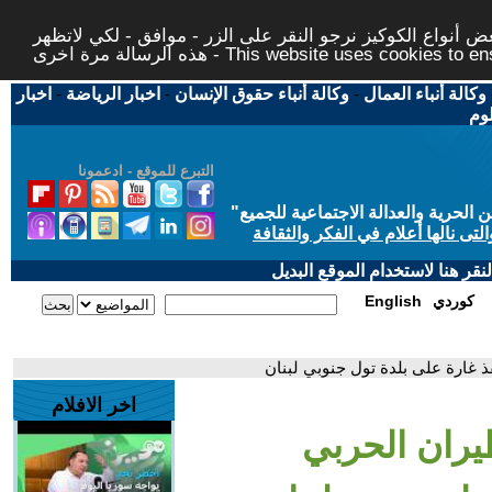
 أنواع الكوكيز نرجو النقر على الزر - موافق - لكي لاتظهر
This website uses cookies to ensure you ge
وكالة أنباء العمال
-
وكالة أنباء حقوق الإنسان
-
اخبار الرياضة
-
اخبار
لوم
التبرع للموقع - ادعمونا
حرية والعدالة الاجتماعية للجميع
"
تى نالها أعلام في الفكر والثقافة
قر هنا لاستخدام الموقع البديل
كوردي
English
ذ غارة على بلدة تول جنوبي لبنان
اخر الافلام
يران الحربي