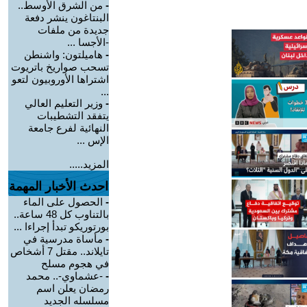
-
من الشرق الأوسط..
البنتاغون ينشر دفعة
جديدة من ملفات
-الأجسا ...
-
هاميلتون: واشنطن
تسحب صواريخ باتريوت
اشتراها الأوروبيون لتعو
...
-
وزير التعليم العالي
يتفقد التشطيبات
النهائية لفرع جامعة
الإس ...
المزيد.....
احدث الأخبار المهمة
-
الحصول على الماء
بالتناوب كل 48 ساعة..
بورتوريكو تبدأ إجراءا ...
-
مأساة مدرسية في
تايلاند.. مقتل 7 أشخاص
في هجوم مسلح
-
-عشماوي-.. محمد
رمضان يعلن اسم
مسلسله الجديد