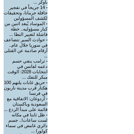
بأوكر ...
-
14 جريحاً في تفجير
حافلة جرمانا، وتحقيقات
لكشف المسؤولين
-
الموساد يُبعد اثنين من
كبار مسؤوليه.. خطة
فاشلة لتغيير النظا ...
-
حوادث السير تتضاعف
في سوريا خلال عام..
أرقام صادمة عن القتلى
...
-
ترامب ينفي حسم
دعمه لفانس في
انتخابات 2028: الوقت
مبكر للتفك ...
-
حريق غابات يلتهم 100
هكتار قرب مدينة ناربون
في فرنسا
-
أردوغان: الاتفاقية مع
السعودية وباكستان
قائمة على مبدأ الردع ...
-
ظل ثابتا في مكانه
لست ساعات!.. جسم
دائري غامض في سماء
كولورا ...