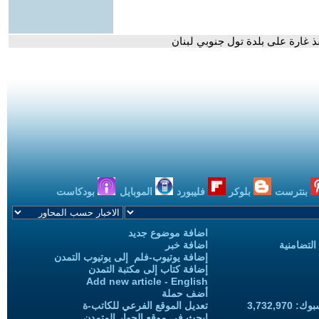
ذ غارة على بلدة تول جنوبي لبنان
بنترست
بلوكر
فليبورد
الموبايل
بودكاست
اضافة موضوع جديد
التضامنية
اضافة خبر
إضافة يوتيوب-فلم إلى يوتيوب التمدن
إضافة كتاب إلى مكتبة التمدن
Add new article - English
أضف حملة
3,732,97
تعديل الموقع الفرعي للكاتب-ة
ابحث في موقع الحوار المتمدن