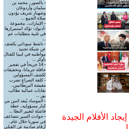
-
بالصور.. محمد بن
سلمان وأردوغان
وشهباز شريف يؤدون
صلاة الجمع ...
-
الإمارات.. مجموعة
-أدنوك- تؤكد استمرارها
في تلبية متطلبات عم
...
-
ناشط سوداني يكشف
عن شبكة تجنيد
مواطنيه في ليبيا للقتال
بأوكر ...
-
14 جريحاً في تفجير
حافلة جرمانا، وتحقيقات
لكشف المسؤولين
-
كلفة الصراع تضرب
معيشة البريطانيين..
نقابات عمالية تطالب
بور ...
-
الموساد يُبعد اثنين من
كبار مسؤوليه.. خطة
فاشلة لتغيير النظا ...
جاد الأفلام الجيدة
-
حوادث السير تتضاعف
في سوريا خلال عام..
ا
أرقام صادمة عن القتلى