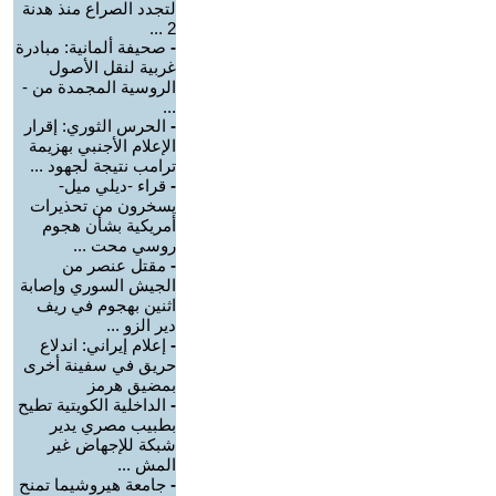
لتجدد الصراع منذ هدنة
2 ...
-
صحيفة ألمانية: مبادرة
غربية لنقل الأصول
الروسية المجمدة من -
...
-
الحرس الثوري: إقرار
الإعلام الأجنبي بهزيمة
ترامب نتيجة لجهود ...
-
قراء -ديلي ميل-
يسخرون من تحذيرات
أمريكية بشأن هجوم
روسي محت ...
-
مقتل عنصر من
الجيش السوري وإصابة
اثنين بهجوم في ريف
دير الزو ...
-
إعلام إيراني: اندلاع
حريق في سفينة أخرى
بمضيق هرمز
-
الداخلية الكويتية تطيح
بطبيب مصري يدير
شبكة للإجهاض غير
المش ...
-
جامعة هيروشيما تمنح