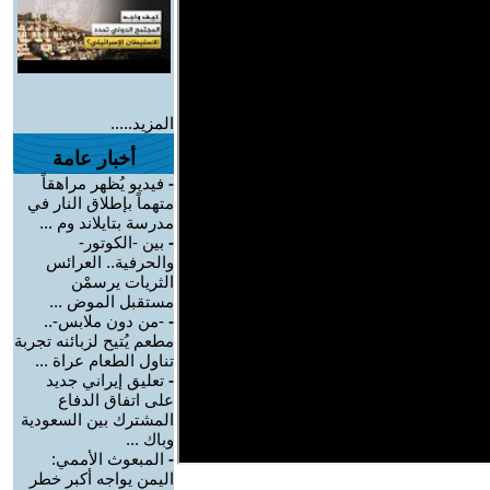
المزيد.....
أخبار عامة
-
فيديو يُظهر مراهقاً
متهماً بإطلاق النار في
مدرسة بتايلاند وم ...
-
بين -الكوتور-
والحرفية.. العرائس
الثريات يرسمْن
مستقبل الموض ...
-
-من دون ملابس-..
مطعم يُتيح لزبائنه تجربة
تناول الطعام عراة ...
-
تعليق إيراني جديد
على اتفاق الدفاع
المشترك بين السعودية
وباك ...
-
المبعوث الأممي:
اليمن يواجه أكبر خطر