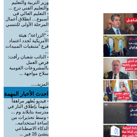
وزير التربية والتعليم
والتعليم الفني درج ...
-
التعليم العالي فى
أسبوع… انطلاق أعمال
المرحلة الأولى للتنسي
...
-
“الزراعة”: هيئة
الأمريكية تُجدد اعتماد
فرع “متبقيات المبيدات
...
-
النائب شعبان رأفت:
فرص العمل
بالمشروعات القومية
سلاح مواجهة ...
المزيد.....
احدث الأخبار المهمة
-
فيديو يُظهر مراهقاً
متهماً بإطلاق النار في
مدرسة بتايلاند وم ...
-
وسط تحذيرات من
إساءة استخدامه..
الذكاء الاصطناعي
ينشئ 16 فير ...