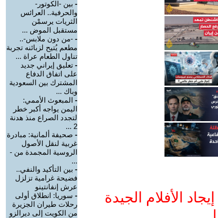
-
بين -الكوتور-
والحرفية.. العرائس
الثريات يرسمْن
مستقبل الموض ...
-
-من دون ملابس-..
مطعم يُتيح لزبائنه تجربة
تناول الطعام عراة ...
-
تعليق إيراني جديد
على اتفاق الدفاع
المشترك بين السعودية
وباك ...
-
المبعوث الأممي:
اليمن يواجه أكبر خطر
لتجدد الصراع منذ هدنة
2 ...
-
صحيفة ألمانية: مبادرة
غربية لنقل الأصول
الروسية المجمدة من -
...
-
بين التأكيد والنفي..
فضيحة غرامية تزلزل
عرش إنفانتينو
جاد الأفلام الجيدة
-
سوريا: انطلاق أولى
رحلات طيران الجزيرة
ا
من الكويت إلى ديرالزو