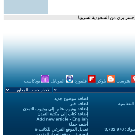
 وجسر بري من السعودية لسرويا
بنترست
بلوكر
فليبورد
الموبايل
بودكاست
اضافة موضوع جديد
التضامنية
اضافة خبر
إضافة يوتيوب-فلم إلى يوتيوب التمدن
إضافة كتاب إلى مكتبة التمدن
Add new article - English
أضف حملة
3,732,97
تعديل الموقع الفرعي للكاتب-ة
ابحث في موقع الحوار المتمدن