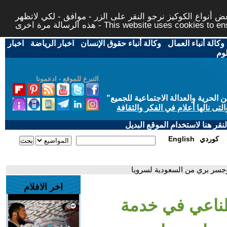
 أنواع الكوكيز نرجو النقر على الزر - موافق - لكي لاتظهر
This website uses cookies to ensure you ge
وكالة أنباء العمال
-
وكالة أنباء حقوق الإنسان
-
اخبار الرياضة
-
اخبار
لوم
التبرع للموقع - ادعمونا
حرية والعدالة الاجتماعية للجميع
"
تى نالها أعلام في الفكر والثقافة
قر هنا لاستخدام الموقع البديل
كوردي
English
 وجسر بري من السعودية لسرويا
اخر الافلام
صطناعي في خدمة