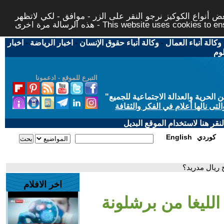
 أنواع الكوكيز نرجو النقر على الزر - موافق - لكي لاتظهر
This website uses cookies to ensure you ge
وكالة أنباء العمال
-
وكالة أنباء حقوق الإنسان
-
اخبار الرياضة
-
اخبار
لوم
التبرع للموقع - ادعمونا
حرية والعدالة الاجتماعية للجميع
"
تى نالها أعلام في الفكر والثقافة
قر هنا لاستخدام الموقع البديل
كوردي
English
 ريال مدريد؟
اخر الافلام
لليغا من برشلونة