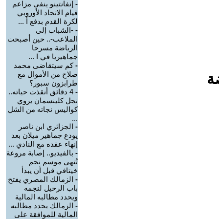
-
إنفانتينو ينفي مزاعم
قيام الاتحاد الأوروبي
لكرة القدم بدفع أ ...
-
-الشباب إلى
الملاعب-.. حين أصبحت
الرياضة مسرحا
جماهيريا في ا ...
-
كم سيتقاضى محمد
صلاح من الأموال مع
ة
طرابزون سبور؟
-
4 دقائق أنقذت حياته..
نجل كلينسمان يروي
كواليس نجاته من الشل
...
-
الجزائري ابن ناصر
يودع جماهير ميلان بعد
إنهاء عقده مع النادي ...
-
بالفيديو.. إصابة مروعة
تُنهي موسم نجم
خيتافي قبل أن يبدأ
-
الزمالك المصري يفتح
باب الرحيل لنجمه
ويحدد مطالبه المالية
-
الزمالك يحدد مطالبه
المالية للموافقة على