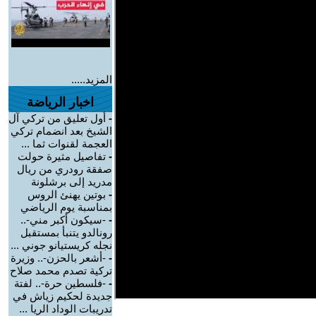
المزيد.....
اخبار الرياضة
-
أول تعليق من تركي آل
الشيخ بعد انضمام تركي
العجمة لقنوات ثما ...
-
تفاصيل مثيرة حولت
صفقة رودري من ريال
مدريد إلى برشلونة
-
بوتين يهنئ الروس
بمناسبة يوم الرياضي
-
-سيكون أكبر مني-..
رونالدو يتنبأ بمستقبل
نجله كريستيانو جوني ...
-
-أشعر بالحزن-.. وزيرة
تركية تصدم محمد صلاح
-
-فلسطين حرة-.. لفتة
جديدة لحكيم زياش في
تدريبات الوداد الريا ...