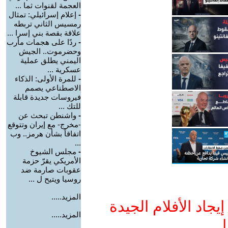
العجمة لقنوات ثما ...
-
إعلام إسرائيلي: تمثال
رمسيس الثاني تربطه
علاقة بقصة بني إسرا ...
-
ردًا على هجمات مأرب
وحضرموت.. الجيش
اليمني يطلق عملية
عسكرية ...
-
للمرة الأولى: الذكاء
الاصطناعي يصمم
فيروسات جديدة قابلة
للتك ...
-
واشنطن تبحث عن
-مخرج- مع إيران وتتوقع
اتفاقاً بشأن هرمز.. وب
...
-
مجلس الشيوخ
الأمريكي يقرّ حزمة
عقوبات صارمة ضد
روسيا ويتيح ل ...
المزيد.....
جاد الأفلام الجيدة
المزيد.....
ا