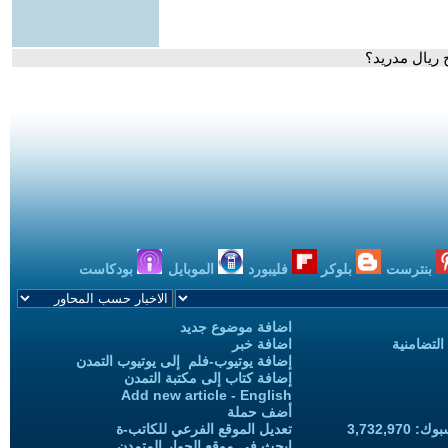
 ريال مدريد؟
بنترست
بلوكر
فليبورد
الموبايل
بودكاست
اضافة موضوع جديد
التضامنية
اضافة خبر
إضافة يوتيوب-فلم إلى يوتيوب التمدن
إضافة كتاب إلى مكتبة التمدن
Add new article - English
أضف حملة
3,732,97
تعديل الموقع الفرعي للكاتب-ة
ابحث في موقع الحوار المتمدن