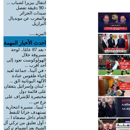
انتقال بيزيرا لشباب ...
-
90 دقيقة تفصل
سيدات الجزائر
والمغرب عن مونديال
البرازيل
المزيد.....
احدث الأخبار المهمة
-
بعد 87 عامًا.. لوحة
مسروقة خلال
الهولوكوست تعود إلى
أحد أقرب ...
-
في أثينا.. جماعة تُعيد
إحياء طقوس عبادة
الآلهة اليونانية الق ...
-
لبنان وإسرائيل يتفقان
على قائمة دول
مختصرة للإشراف على
نزع س ...
-
ليبيا.. مسيرة انتحارية
تستهدف خزانا للنفط
الخام داخل مصفاة ا ...
-
أول تعليق من تركي آل
الشيخ بعد انضمام تركي