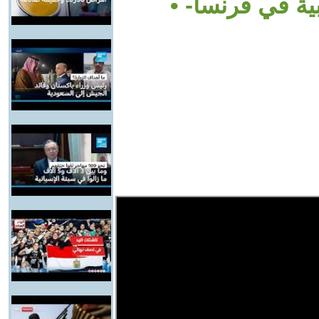
ية في فرنسا- •