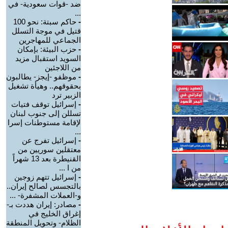
ضد -قوات سعودية- في
...
-
حاكم سبتة: نحو 100
قتيل في موجة التسلل
الجماعي للمهاجرين
-
حزب البيئة: بإمكان
السويد استقبال مزيد
من اللاجئين
-
موظفو -إيجز- يطالبون
بحقوقهم.. وهيأة تشغيل
الزبير ترد
-
إسرائيل توقف فتيات
تسللن إلى جنوب لبنان
لإقامة مستوطنات إسرا
...
-
إسرائيل تفرج عن
معتقلين سوريين من
القنيطرة بعد 13 شهراً
من ا ...
-
إسرائيل تتهم زوجين
بالتجسس لصالح إيران..
و-العملات المشفرة- ...
-
مصادر: إيران هددت بـ-
إغراق الخليج في
الظلام- وتحويل المنطقة