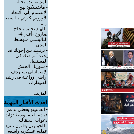
المدينة ينذر بحالة ...
-
ماتفيينكو: نهج
الانضمام إلى الاتحاد
الأوروبي كارثي بالنسبة
ل ...
-
الهند تختبر بنجاح
صاروخ -أغني-4-
الباليستي متوسط
المدى
-
ترتيبك بين إخوتك قد
يحدد أمراضك في
المستقبل!
-
سوريا.. الجيش
الإسرائيلي يستهدف
أراضي زراعية في ريف
القنيطرة ...
المزيد.....
احدث الأخبار المهمة
-
إنفانتينو يحظى بدعم
قيادة الفيفا وسط تزايد
دعوات استقالته
-
الحوثيون يعلنون تنفيذ
عملية عسكرية واسعة