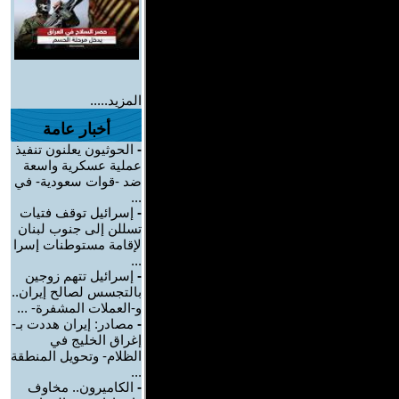
المزيد.....
أخبار عامة
-
الحوثيون يعلنون تنفيذ
عملية عسكرية واسعة
ضد -قوات سعودية- في
...
-
إسرائيل توقف فتيات
تسللن إلى جنوب لبنان
لإقامة مستوطنات إسرا
...
-
إسرائيل تتهم زوجين
بالتجسس لصالح إيران..
و-العملات المشفرة- ...
-
مصادر: إيران هددت بـ-
إغراق الخليج في
الظلام- وتحويل المنطقة
...
-
الكاميرون.. مخاوف