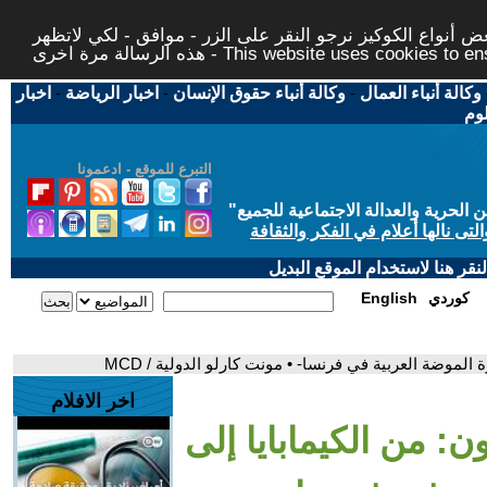
 أنواع الكوكيز نرجو النقر على الزر - موافق - لكي لاتظهر
This website uses cookies to ensure you ge
وكالة أنباء العمال
-
وكالة أنباء حقوق الإنسان
-
اخبار الرياضة
-
اخبار
لوم
التبرع للموقع - ادعمونا
حرية والعدالة الاجتماعية للجميع
"
تى نالها أعلام في الفكر والثقافة
قر هنا لاستخدام الموقع البديل
كوردي
English
 الموضة العربية في فرنسا- • مونت كارلو الدولية / MCD
اخر الافلام
ون: من الكيمابايا إلى