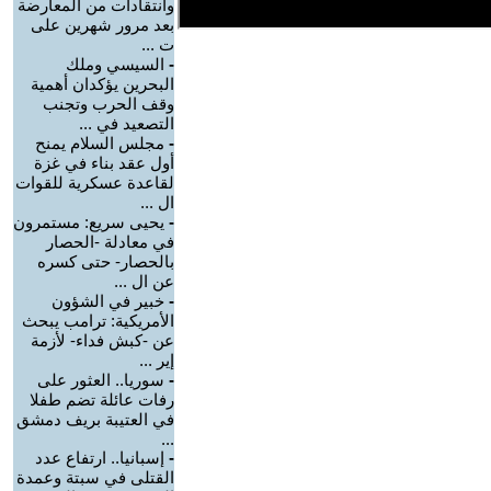
وانتقادات من المعارضة
بعد مرور شهرين على
ت ...
-
السيسي وملك
البحرين يؤكدان أهمية
وقف الحرب وتجنب
التصعيد في ...
-
مجلس السلام يمنح
أول عقد بناء في غزة
لقاعدة عسكرية للقوات
ال ...
-
يحيى سريع: مستمرون
في معادلة -الحصار
بالحصار- حتى كسره
عن ال ...
-
خبير في الشؤون
الأمريكية: ترامب يبحث
عن -كبش فداء- لأزمة
إير ...
-
سوريا.. العثور على
رفات عائلة تضم طفلا
في العتيبة بريف دمشق
...
-
إسبانيا.. ارتفاع عدد
القتلى في سبتة وعمدة