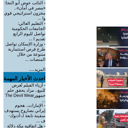
-
النائب عوض أبو النجا:
«مصر في أمان»..
مخزون استراتيجي قوي
وا ...
-
التعليم العالي:
الجامعات الحكومية
تواصل لليوم الرابع
تقديم ا ...
-
وزارة الإسكان تواصل
طرح فرص استثمارية
متنوعة من خلال
المنصات ...
المزيد.....
احدث الأخبار المهمة
-
أزياء الفيلم تُعرض
للبيع.. مزاد يحقق حلم
جمهورThe Devil Wear
...
-
الإمارات.. هجوم
إيراني بصاروخ يستهدف
سفينة تابعة لـ-أدنوك-
ف ...
-
هل اتفاقية مكة دلالة