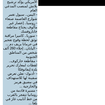
الأمريكي يؤكد ترشيح
بلانش لمنصب المدعي
العام
-
اليمن.. سيول تغمر
شوارع العاصمة صنعاء
-
روسيا.. إعصار غير
مألوف يجتاح مقاطعة
خاباروفسك
-
سوريا.. كاميرا مراقبة
توثق لحظة وقوع تفجير
في جرمانا بريف دم ...
-
اليابان.. إجلاء 260 ألف
شخص من المناطق
الجنوبية
-
مقاطعة خاركوف..
لقطات لمعارك تحرير
بلدة إيفانوفكا
-
-أدنوك- تعلن تعرض
سفينة لها للاستهداف
في مضيق هرمز
والخارجية ...
-
مسيرة قادمة من
رومانيا تنفجر بالقرب
من خط أنابيب غاز في
بلغا ...