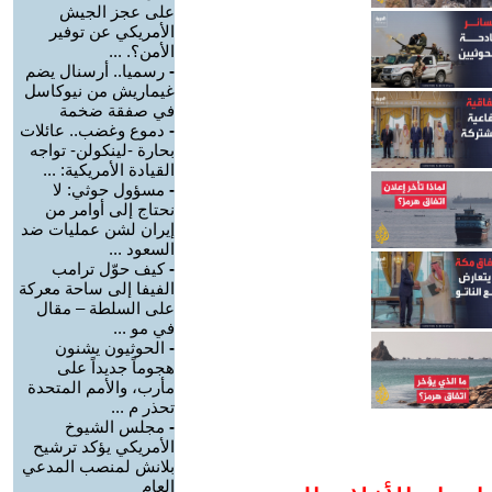
على عجز الجيش
الأمريكي عن توفير
الأمن؟. ...
-
رسميا.. أرسنال يضم
غيماريش من نيوكاسل
في صفقة ضخمة
-
دموع وغضب.. عائلات
بحارة -لينكولن- تواجه
القيادة الأمريكية: ...
-
مسؤول حوثي: لا
نحتاج إلى أوامر من
إيران لشن عمليات ضد
السعود ...
-
كيف حوّل ترامب
الفيفا إلى ساحة معركة
على السلطة – مقال
في مو ...
-
الحوثيون يشنون
هجوماً جديداً على
مأرب، والأمم المتحدة
تحذر م ...
-
مجلس الشيوخ
الأمريكي يؤكد ترشيح
بلانش لمنصب المدعي
العام