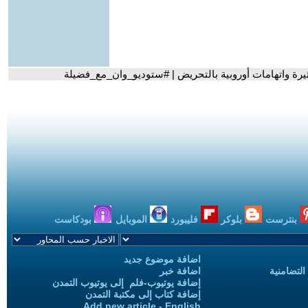
رة واتهامات أوروبية بالتحريض | #ستوديو_وان_مع_فضيلة
بنترست
بلوكر
فليبورد
الموبايل
بودكاست
اضافة موضوع جديد
التضامنية
اضافة خبر
إضافة يوتيوب-فلم إلى يوتيوب التمدن
إضافة كتاب إلى مكتبة التمدن
Add new article - English