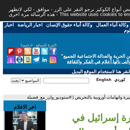
 أنواع الكوكيز نرجو النقر على الزر - موافق - لكي لاتظهر
This website uses cookies to ensure you ge
وكالة أنباء العمال
-
وكالة أنباء حقوق الإنسان
-
اخبار الرياضة
-
اخبار
لوم
التبرع للموقع - ادعمونا
حرية والعدالة الاجتماعية للجميع
"
تى نالها أعلام في الفكر والثقافة
قر هنا لاستخدام الموقع البديل
كوردي
English
رة واتهامات أوروبية بالتحريض | #ستوديو_وان_مع_فضيلة
اخر الافلام
ة إسرائيل في