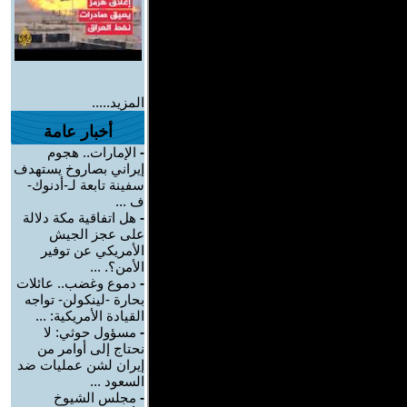
المزيد.....
أخبار عامة
-
الإمارات.. هجوم
إيراني بصاروخ يستهدف
سفينة تابعة لـ-أدنوك-
ف ...
-
هل اتفاقية مكة دلالة
على عجز الجيش
الأمريكي عن توفير
الأمن؟. ...
-
دموع وغضب.. عائلات
بحارة -لينكولن- تواجه
القيادة الأمريكية: ...
-
مسؤول حوثي: لا
نحتاج إلى أوامر من
إيران لشن عمليات ضد
السعود ...
-
مجلس الشيوخ