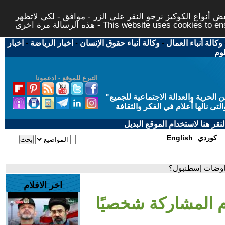
 أنواع الكوكيز نرجو النقر على الزر - موافق - لكي لاتظهر
This website uses cookies to ensure you ge
وكالة أنباء العمال
-
وكالة أنباء حقوق الإنسان
-
اخبار الرياضة
-
اخبار
لوم
التبرع للموقع - ادعمونا
حرية والعدالة الاجتماعية للجميع
"
تى نالها أعلام في الفكر والثقافة
قر هنا لاستخدام الموقع البديل
كوردي
English
مفاوضات إسطنبول؟
اخر الافلام
دم المشاركة شخصيًا