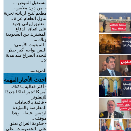
مستقبل الموض ...
-
-من دون ملابس-..
مطعم يُتيح لزبائنه تجربة
تناول الطعام عراة ...
-
تعليق إيراني جديد
على اتفاق الدفاع
المشترك بين السعودية
وباك ...
-
المبعوث الأممي:
اليمن يواجه أكبر خطر
لتجدد الصراع منذ هدنة
2 ...
المزيد.....
احدث الأخبار المهمة
-
أكثر فعالية بـ27%..
أمريكا تُجيز لقاحًا جديدًا
للإنفلونزا
-
قائمة بالاتحادات
المعارضة والمؤيدة
لرئيس -فيفا-.. وهذا
موقف ...
-
حكومة العراق تعلق
على -الخصومات- على