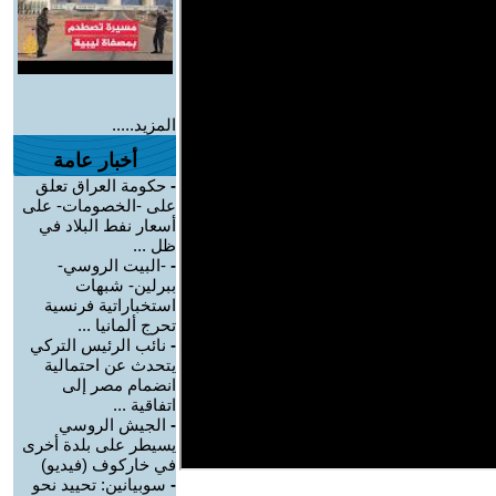
المزيد.....
أخبار عامة
-
حكومة العراق تعلق
على -الخصومات- على
أسعار نفط البلاد في
ظل ...
-
-البيت الروسي-
ببرلين- شبهات
استخباراتية فرنسية
تحرج ألمانيا ...
-
نائب الرئيس التركي
يتحدث عن احتمالية
انضمام مصر إلى
اتفاقية ...
-
الجيش الروسي
يسيطر على بلدة أخرى
في خاركوف (فيديو)
-
سوبيانين: تحييد نحو