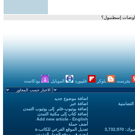
مفاوضات إسطنبول؟
بنترست
بلوكر
فليبورد
الموبايل
بودكاست
اضافة موضوع جديد
التضامنية
اضافة خبر
إضافة يوتيوب-فلم إلى يوتيوب التمدن
إضافة كتاب إلى مكتبة التمدن
Add new article - English
أضف حملة
3,732,97
تعديل الموقع الفرعي للكاتب-ة
ابحث في موقع الحوار المتمدن