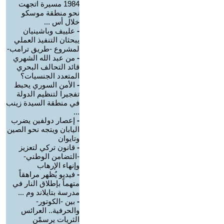
1984 مسيرة اتجهت
نحو منطقة موسكو
خلال أس ...
-
علييف وباشينيان
يبحثان التنفيذ العملي
لمشروع -طريق ترامب-
-
من عبد الله الشهري
قائد التحالف البحري
المتعدد الجنسيات؟
-
الأمن السوري يحبط
تفجيرا لتنظيم الدولة
في منطقة السيدة زينب
...
-
إعصار دولفين يضرب
اليابان ويتجه نحو الصين
وتايوان
-
قانون تركي لتعزيز
-التضامن الوطني-
وإنهاء الإرهاب
-
فيديو يُظهر مراهقاً
متهماً بإطلاق النار في
مدرسة بتايلاند وم ...
-
بين -الكوتور-
والحرفية.. العرائس
الثريات يرسمْن