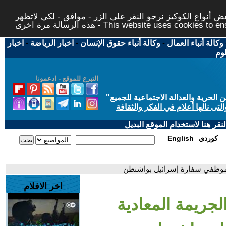
 أنواع الكوكيز نرجو النقر على الزر - موافق - لكي لاتظهر
This website uses cookies to ensure you ge
وكالة أنباء العمال
-
وكالة أنباء حقوق الإنسان
-
اخبار الرياضة
-
اخبار
لوم
التبرع للموقع - ادعمونا
حرية والعدالة الاجتماعية للجميع
"
تى نالها أعلام في الفكر والثقافة
قر هنا لاستخدام الموقع البديل
كوردي
English
 لموظفي سفارة إسرائيل بواشنطن
اخر الافلام
لجريمة المعادية