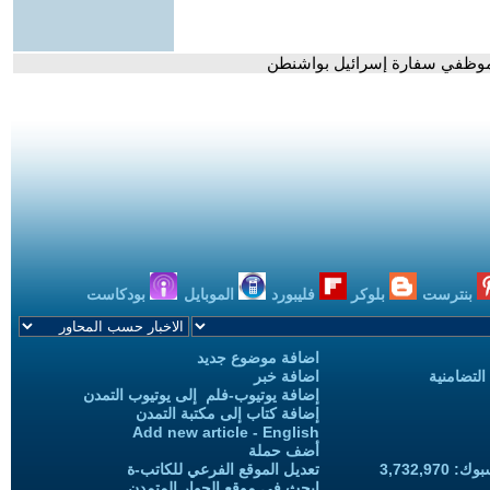
 لموظفي سفارة إسرائيل بواشنطن
بنترست
بلوكر
فليبورد
الموبايل
بودكاست
اضافة موضوع جديد
التضامنية
اضافة خبر
إضافة يوتيوب-فلم إلى يوتيوب التمدن
إضافة كتاب إلى مكتبة التمدن
Add new article - English
أضف حملة
3,732,97
تعديل الموقع الفرعي للكاتب-ة
ابحث في موقع الحوار المتمدن