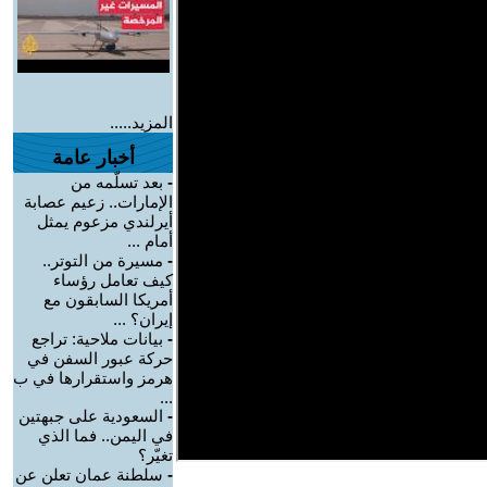
المزيد.....
أخبار عامة
-
بعد تسلّمه من
الإمارات.. زعيم عصابة
أيرلندي مزعوم يمثل
أمام ...
-
مسيرة من التوتر..
كيف تعامل رؤساء
أمريكا السابقون مع
إيران؟ ...
-
بيانات ملاحية: تراجع
حركة عبور السفن في
هرمز واستقرارها في ب
...
-
السعودية على جبهتين
في اليمن.. فما الذي
تغيّر؟
-
سلطنة عمان تعلن عن