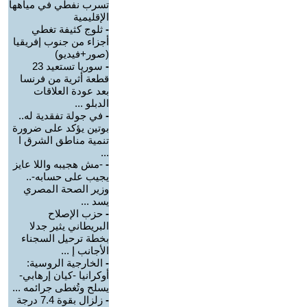
تسرب نفطي في مياهها
الإقليمية
-
ثلوج كثيفة تغطي
أجزاء من جنوب إفريقيا
(صور+فيديو)
-
سوريا تستعيد 23
قطعة أثرية من فرنسا
بعد عودة العلاقات
الدبلو ...
-
في جولة تفقدية له..
بوتين يؤكد على ضرورة
تنمية مناطق الشرق ا
...
-
-مش هجيبه واللا عايز
يجيب على حسابه-..
وزير الصحة المصري
يسد ...
-
حزب الإصلاح
البريطاني يثير جدلا
بخطة ترحيل السجناء
الأجانب إ ...
-
الخارجية الروسية:
أوكرانيا -كيان إرهابي-
يسلح وتُغطى جرائمه ...
-
زلزال بقوة 7.4 درجة