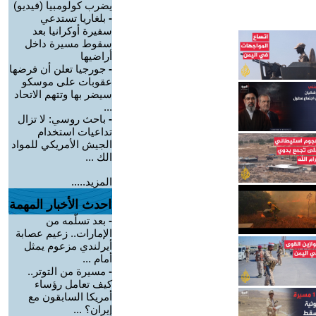
يضرب كولومبيا (فيديو)
-
بلغاريا تستدعي
سفيرة أوكرانيا بعد
سقوط مسيرة داخل
أراضيها
-
جورجيا تعلن أن فرضها
عقوبات على موسكو
سيضر بها وتتهم الاتحاد
...
-
باحث روسي: لا تزال
تداعيات استخدام
الجيش الأمريكي للمواد
الك ...
المزيد.....
احدث الأخبار المهمة
-
بعد تسلّمه من
الإمارات.. زعيم عصابة
أيرلندي مزعوم يمثل
أمام ...
-
مسيرة من التوتر..
كيف تعامل رؤساء
أمريكا السابقون مع
إيران؟ ...