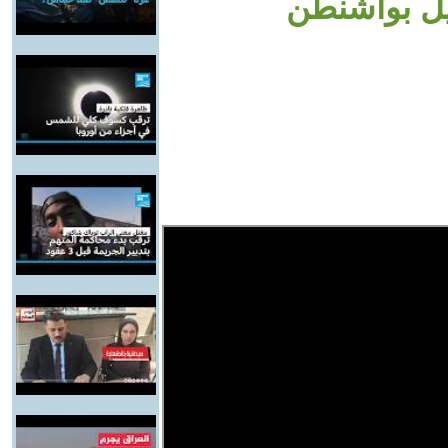
يل بواشنطن