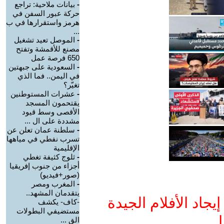
-
بيانات ملاحية: تراجع
حركة عبور السفن في
هرمز واستقرارها في ب
...
-
الموصل تعيد تشغيل
مصنع للأقمشة وتفتح
650 فرصة عمل
-
السعودية على جبهتين
في اليمن.. فما الذي
تغيّر؟
-
عشرات المستوطنين
يقتحمون المسجد
الأقصى وسط قيود
مشددة على ال ...
-
سلطنة عمان تعلن عن
تسرب نفطي في مياهها
الإقليمية
-
ثلوج كثيفة تغطي
أجزاء من جنوب إفريقيا
(صور+فيديو)
-
المغرب ومصر
يتقدمان المشهد..
جاد الأفلام الجيدة
-كاف- يكشف
مستضيفي البطولات
ا
الق ...